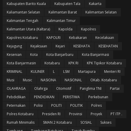
Kabupaten Barito Kuala
Kabupaten Tala
Kakarta
Kaliamantan Selatan
Kalimantan Barat
Kalimantan Selatan
Kalimantan Tengah
Kalimantan Timur
Kalimantan Utara (Kaltara)
Kapolda
Kapolres
Kapolres Kotabaru
KAPOLRI
Kebakaran
Kecelakaan
Kejagung
Kejaksaan
Kejari
KESEHATA
KESEHATAN
Kesenian
Kota
Kota Banjarbaru
Kota Banjarmasi
Kota Banjarmasin
Kotabaru
KPK RI
KPK Tipikor Kotabaru
KRIMINAL
KULINER
L
LSM
Martapura
Menteri RI
Musi
Music
NASIONA
NASIONAL
OKab. Kotabaru
OLAHRAGA
Olahrga
Otomotif
Panglima TNI
Partai
Pebdidikan
PENDIDIKAN
PERISTIWA
Perkebunan
Peternakan
Polisi
POLITI
POLITIK
Polres
Polres Kotabaru
Presiden RI
Provinsi
Proyek
PT ITP .
Rumah Minimalis
SMAN 2 Kotabaru
SOSIAL
Sukses
Tambang
Tambang Batubara
Tanah Bumbu