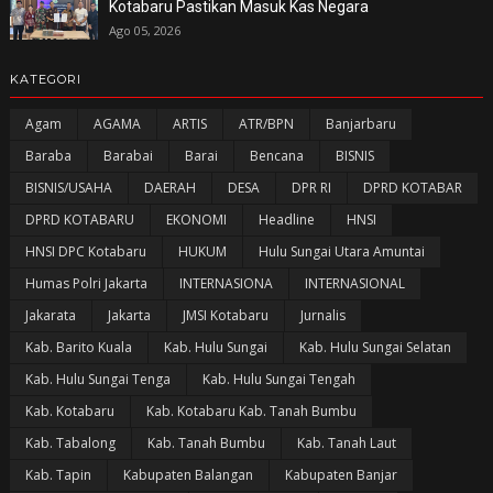
Kotabaru Pastikan Masuk Kas Negara
Ago 05, 2026
KATEGORI
Agam
AGAMA
ARTIS
ATR/BPN
Banjarbaru
Baraba
Barabai
Barai
Bencana
BISNIS
BISNIS/USAHA
DAERAH
DESA
DPR RI
DPRD KOTABAR
DPRD KOTABARU
EKONOMI
Headline
HNSI
HNSI DPC Kotabaru
HUKUM
Hulu Sungai Utara Amuntai
Humas Polri Jakarta
INTERNASIONA
INTERNASIONAL
Jakarata
Jakarta
JMSI Kotabaru
Jurnalis
Kab. Barito Kuala
Kab. Hulu Sungai
Kab. Hulu Sungai Selatan
Kab. Hulu Sungai Tenga
Kab. Hulu Sungai Tengah
Kab. Kotabaru
Kab. Kotabaru Kab. Tanah Bumbu
Kab. Tabalong
Kab. Tanah Bumbu
Kab. Tanah Laut
Kab. Tapin
Kabupaten Balangan
Kabupaten Banjar