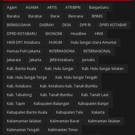
Agam
AGAMA
ARTIS
ATR/BPN
Banjarbaru
Baraba
Barabai
Barai
Bencana
BISNIS
BISNIS/USAHA
DAERAH
DESA
DPR RI
DPRD KOTABAR
DPRD KOTABARU
EKONOMI
Headline
HNSI
HNSI DPC Kotabaru
HUKUM
Hulu Sungai Utara Amuntai
Humas Polri Jakarta
INTERNASIONA
INTERNASIONAL
Jakarata
Jakarta
JMSI Kotabaru
Jurnalis
Kab. Barito Kuala
Kab. Hulu Sungai
Kab. Hulu Sungai Selatan
Kab. Hulu Sungai Tenga
Kab. Hulu Sungai Tengah
Kab. Kotabaru
Kab. Kotabaru Kab. Tanah Bumbu
Kab. Tabalong
Kab. Tanah Bumbu
Kab. Tanah Laut
Kab. Tapin
Kabupaten Balangan
Kabupaten Banjar
Kabupaten Barito Kuala
Kabupaten Tala
Kakarta
Kaliamantan Selatan
Kalimantan Barat
Kalimantan Selatan
Kalimantan Tengah
Kalimantan Timur