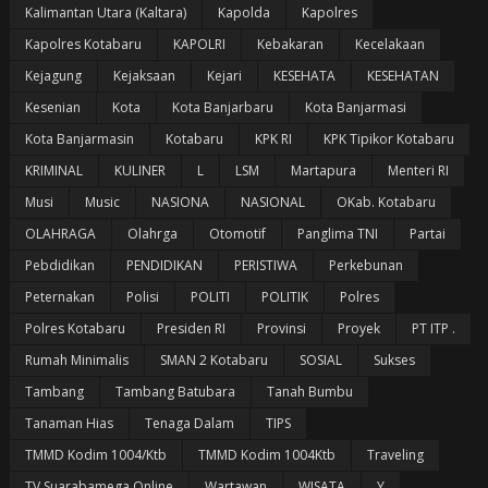
Kalimantan Utara (Kaltara)
Kapolda
Kapolres
Kapolres Kotabaru
KAPOLRI
Kebakaran
Kecelakaan
Kejagung
Kejaksaan
Kejari
KESEHATA
KESEHATAN
Kesenian
Kota
Kota Banjarbaru
Kota Banjarmasi
Kota Banjarmasin
Kotabaru
KPK RI
KPK Tipikor Kotabaru
KRIMINAL
KULINER
L
LSM
Martapura
Menteri RI
Musi
Music
NASIONA
NASIONAL
OKab. Kotabaru
OLAHRAGA
Olahrga
Otomotif
Panglima TNI
Partai
Pebdidikan
PENDIDIKAN
PERISTIWA
Perkebunan
Peternakan
Polisi
POLITI
POLITIK
Polres
Polres Kotabaru
Presiden RI
Provinsi
Proyek
PT ITP .
Rumah Minimalis
SMAN 2 Kotabaru
SOSIAL
Sukses
Tambang
Tambang Batubara
Tanah Bumbu
Tanaman Hias
Tenaga Dalam
TIPS
TMMD Kodim 1004/Ktb
TMMD Kodim 1004Ktb
Traveling
TV Suarabamega Online
Wartawan
WISATA
Y