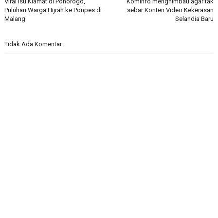
Viral Isu Kiamat di Ponorogo,
Kominfo menghimbau agar tak
Puluhan Warga Hijrah ke Ponpes di
sebar Konten Video Kekerasan
Malang
Selandia Baru
Tidak Ada Komentar: