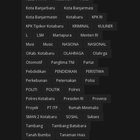
Kota Banjarbaru
Kota Banjarmasi
Kota Banjarmasin
Kotabaru
KPK RI
KPK Tipikor Kotabaru
KRIMINAL
KULINER
L
LSM
Martapura
Menteri RI
Musi
Music
NASIONA
NASIONAL
OKab. Kotabaru
OLAHRAGA
Olahrga
Otomotif
Panglima TNI
Partai
Pebdidikan
PENDIDIKAN
PERISTIWA
Perkebunan
Peternakan
Polisi
POLITI
POLITIK
Polres
Polres Kotabaru
Presiden RI
Provinsi
Proyek
PT ITP .
Rumah Minimalis
SMAN 2 Kotabaru
SOSIAL
Sukses
Tambang
Tambang Batubara
Tanah Bumbu
Tanaman Hias