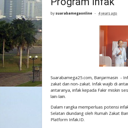
Program Infak
by
suarabamegaonline
4 years ago
Suarabamega25.com, Banjarmasin - Inf
zakat dan non-zakat. Infak wajib di antar
antaranya, infak kepada Fakir miskin se
lain-lain.
Dalam rangka memperluas potensi infak
Selatan diundang oleh Rumah Zakat Ba
Platform Infak.ID.