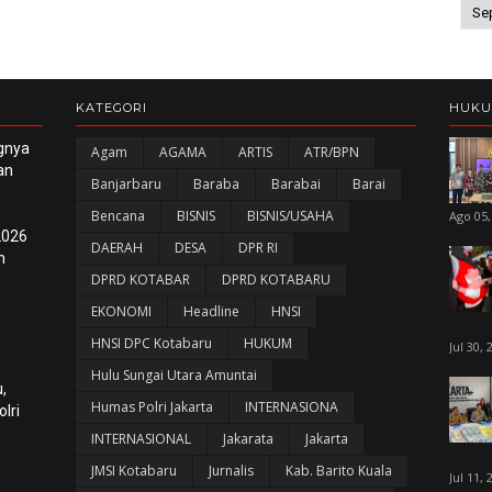
KATEGORI
HUK
gnya
Agam
AGAMA
ARTIS
ATR/BPN
an
Banjarbaru
Baraba
Barabai
Barai
Bencana
BISNIS
BISNIS/USAHA
Ago 05,
2026
DAERAH
DESA
DPR RI
n
DPRD KOTABAR
DPRD KOTABARU
EKONOMI
Headline
HNSI
HNSI DPC Kotabaru
HUKUM
Jul 30, 
Hulu Sungai Utara Amuntai
,
Humas Polri Jakarta
INTERNASIONA
lri
INTERNASIONAL
Jakarata
Jakarta
JMSI Kotabaru
Jurnalis
Kab. Barito Kuala
Jul 11, 