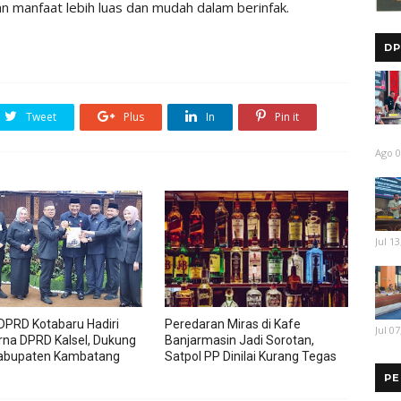
 manfaat lebih luas dan mudah dalam berinfak.
DP
Tweet
Plus
In
Pin it
Ago 0
Jul 13
DPRD Kotabaru Hadiri
Peredaran Miras di Kafe
Jul 07
rna DPRD Kalsel, Dukung
Banjarmasin Jadi Sorotan,
abupaten Kambatang
Satpol PP Dinilai Kurang Tegas
PE