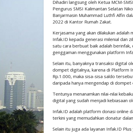
Dihadiri langsung oleh Ketua MCM-SMS
Pengurus SMSI Kalimantan Selatan Niko
Banjarmasin Muhammad Luthfi Alfin da
2022 di Kantor Rumah Zakat.
Kerjasama yang akan dilakukan adalah
Infak.ID kepada generasi milenial dan zi
satu cara berbuat baik adalah berinfak,
genggaman menggunakan platform Infa
Selain itu, banyaknya transaksi digital 
dompet digitalnya, karena di Platform I
Rp.1.000, maka sisa-sisa saldo tersebut
daripada hanya mengendap di dompet di
Tentunya menanamkan nilai-nilai kebaika
digital yang sudah menjadi kebiasaan ol
Infak.ID adalah platform donasi online
terkini yang memudahkan donatur dalam
Selain itu juga ada layanan Infak.ID Plus