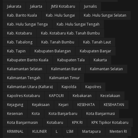
Jakarata
Jakarta
JMSI Kotabaru
Jurnalis
Kab. Barito Kuala
Kab. Hulu Sungai
Kab. Hulu Sungai Selatan
Kab. Hulu Sungai Tenga
Kab. Hulu Sungai Tengah
Kab. Kotabaru
Kab. Kotabaru Kab. Tanah Bumbu
Kab. Tabalong
Kab. Tanah Bumbu
Kab. Tanah Laut
Kab. Tapin
Kabupaten Balangan
Kabupaten Banjar
Kabupaten Barito Kuala
Kabupaten Tala
Kakarta
Kaliamantan Selatan
Kalimantan Barat
Kalimantan Selatan
Kalimantan Tengah
Kalimantan Timur
Kalimantan Utara (Kaltara)
Kapolda
Kapolres
Kapolres Kotabaru
KAPOLRI
Kebakaran
Kecelakaan
Kejagung
Kejaksaan
Kejari
KESEHATA
KESEHATAN
Kesenian
Kota
Kota Banjarbaru
Kota Banjarmasi
Kota Banjarmasin
Kotabaru
KPK RI
KPK Tipikor Kotabaru
KRIMINAL
KULINER
L
LSM
Martapura
Menteri RI