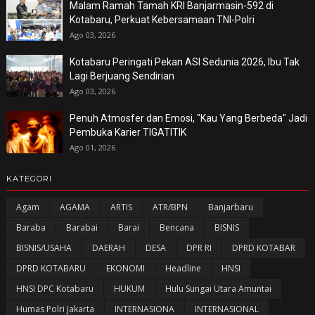
Malam Ramah Tamah KRI Banjarmasin-592 di
Kotabaru, Perkuat Kebersamaan TNI-Polri
Ago 03, 2026
Kotabaru Peringati Pekan ASI Sedunia 2026, Ibu Tak
Lagi Berjuang Sendirian
Ago 03, 2026
Penuh Atmosfer dan Emosi, "Kau Yang Berbeda" Jadi
Pembuka Karier TIGATITIK
Ago 01, 2026
KATEGORI
Agam
AGAMA
ARTIS
ATR/BPN
Banjarbaru
Baraba
Barabai
Barai
Bencana
BISNIS
BISNIS/USAHA
DAERAH
DESA
DPR RI
DPRD KOTABAR
DPRD KOTABARU
EKONOMI
Headline
HNSI
HNSI DPC Kotabaru
HUKUM
Hulu Sungai Utara Amuntai
Humas Polri Jakarta
INTERNASIONA
INTERNASIONAL