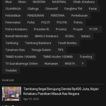
Musi
Music
NASIONA
NASIONAL
OKab. Kotabaru
OLAHRAGA
Olahrga
Otomotif
Panglima TNI
Partai
Pebdidikan
PENDIDIKAN
PERISTIWA
Perkebunan
Peternakan
Polisi
POLITI
POLITIK
Polres
Polres Kotabaru
Presiden RI
Provinsi
Proyek
PT ITP .
Rumah Minimalis
SMAN 2 Kotabaru
SOSIAL
Sukses
Tambang
Tambang Batubara
Tanah Bumbu
Tanaman Hias
Tenaga Dalam
TIPS
TMMD Kodim 1004/Ktb
TMMD Kodim 1004Ktb
Traveling
TV Suarabamega Online
Wartawan
WISATA
Y
Youtube
HUKUM
Tambang Ilegal Berujung Denda Rp400 Juta, Kejari
Kotabaru Pastikan Masuk Kas Negara
Ago 05, 2026