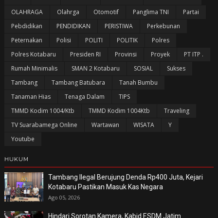
OLAHRAGA
Olahrga
Otomotif
Panglima TNI
Partai
Pebdidikan
PENDIDIKAN
PERISTIWA
Perkebunan
Peternakan
Polisi
POLITI
POLITIK
Polres
Polres Kotabaru
Presiden RI
Provinsi
Proyek
PT ITP .
Rumah Minimalis
SMAN 2 Kotabaru
SOSIAL
Sukses
Tambang
Tambang Batubara
Tanah Bumbu
Tanaman Hias
Tenaga Dalam
TIPS
TMMD Kodim 1004/Ktb
TMMD Kodim 1004Ktb
Traveling
TV Suarabamega Online
Wartawan
WISATA
Y
Youtube
HUKUM
Tambang Ilegal Berujung Denda Rp400 Juta, Kejari
Kotabaru Pastikan Masuk Kas Negara
Ago 05, 2026
Hindari Sorotan Kamera, Kabid ESDM Jatim