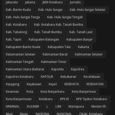
Jakarata
Jakarta
JMSI Kotabaru
Jurnalis
Kab. Barito Kuala
Kab. Hulu Sungai
Kab. Hulu Sungai Selatan
Kab. Hulu Sungai Tenga
Kab. Hulu Sungai Tengah
Kab. Kotabaru
Kab. Kotabaru Kab. Tanah Bumbu
Kab. Tabalong
Kab. Tanah Bumbu
Kab. Tanah Laut
Kab. Tapin
Kabupaten Balangan
Kabupaten Banjar
Kabupaten Barito Kuala
Kabupaten Tala
Kakarta
Kaliamantan Selatan
Kalimantan Barat
Kalimantan Selatan
Kalimantan Tengah
Kalimantan Timur
Kalimantan Utara (Kaltara)
Kapolda
Kapolres
Kapolres Kotabaru
KAPOLRI
Kebakaran
Kecelakaan
Kejagung
Kejaksaan
Kejari
KESEHATA
KESEHATAN
Kesenian
Kota
Kota Banjarbaru
Kota Banjarmasi
Kota Banjarmasin
Kotabaru
KPK RI
KPK Tipikor Kotabaru
KRIMINAL
KULINER
L
LSM
Martapura
Menteri RI
Musi
Music
NASIONA
NASIONAL
OKab. Kotabaru