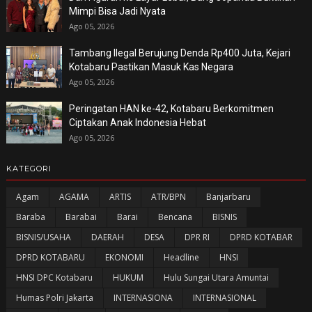
Mimpi Bisa Jadi Nyata
Ago 05, 2026
Tambang Ilegal Berujung Denda Rp400 Juta, Kejari
Kotabaru Pastikan Masuk Kas Negara
Ago 05, 2026
Peringatan HAN ke-42, Kotabaru Berkomitmen
Ciptakan Anak Indonesia Hebat
Ago 05, 2026
KATEGORI
Agam
AGAMA
ARTIS
ATR/BPN
Banjarbaru
Baraba
Barabai
Barai
Bencana
BISNIS
BISNIS/USAHA
DAERAH
DESA
DPR RI
DPRD KOTABAR
DPRD KOTABARU
EKONOMI
Headline
HNSI
HNSI DPC Kotabaru
HUKUM
Hulu Sungai Utara Amuntai
Humas Polri Jakarta
INTERNASIONA
INTERNASIONAL