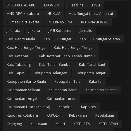
DPRD KOTABARU
EKONOMI
Headline
HNSI
HNSI DPC Kotabaru
HUKUM
Hulu Sungai Utara Amuntai
Humas Polri Jakarta
INTERNASIONA
INTERNASIONAL
Jakarata
Jakarta
JMSI Kotabaru
Jurnalis
Kab. Barito Kuala
Kab. Hulu Sungai
Kab. Hulu Sungai Selatan
Kab. Hulu Sungai Tenga
Kab. Hulu Sungai Tengah
Kab. Kotabaru
Kab. Kotabaru Kab. Tanah Bumbu
Kab. Tabalong
Kab. Tanah Bumbu
Kab. Tanah Laut
Kab. Tapin
Kabupaten Balangan
Kabupaten Banjar
Kabupaten Barito Kuala
Kabupaten Tala
Kakarta
Kaliamantan Selatan
Kalimantan Barat
Kalimantan Selatan
Kalimantan Tengah
Kalimantan Timur
Kalimantan Utara (Kaltara)
Kapolda
Kapolres
Kapolres Kotabaru
KAPOLRI
Kebakaran
Kecelakaan
Kejagung
Kejaksaan
Kejari
KESEHATA
KESEHATAN