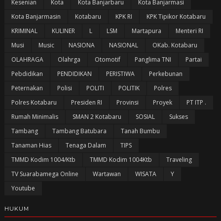
Kesenian
Kota
Kota Banjarbaru
Kota Banjarmasi
Kota Banjarmasin
Kotabaru
KPK RI
KPK Tipikor Kotabaru
KRIMINAL
KULINER
L
LSM
Martapura
Menteri RI
Musi
Music
NASIONA
NASIONAL
OKab. Kotabaru
OLAHRAGA
Olahrga
Otomotif
Panglima TNI
Partai
Pebdidikan
PENDIDIKAN
PERISTIWA
Perkebunan
Peternakan
Polisi
POLITI
POLITIK
Polres
Polres Kotabaru
Presiden RI
Provinsi
Proyek
PT ITP .
Rumah Minimalis
SMAN 2 Kotabaru
SOSIAL
Sukses
Tambang
Tambang Batubara
Tanah Bumbu
Tanaman Hias
Tenaga Dalam
TIPS
TMMD Kodim 1004/Ktb
TMMD Kodim 1004Ktb
Traveling
TV Suarabamega Online
Wartawan
WISATA
Y
Youtube
HUKUM