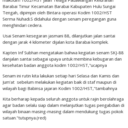
makodim 1002/HST jalan Telaga Padawangan Kelurahan
Barabai Timur Kecamatan Barabai Kabupaten Hulu Sungai
Tengah, dipimpin oleh Bintara operasi Kodim 1002/HST
Serma Nuhadi.S didahului dengan senam peregangan guna
menghindari cedera.
Usai Senam kesegaran jasmani 88, dilanjutkan jalan santai
dengan jarak 4 kilometer dijalan kota Barabai komplek.
Kapten Inf Subhan mengatakan bahwa kegiatan senam SKJ-88
danjalan santai sebagai upaya untuk membina kebugaran dan
kesehatan badan anggota kodim 1002/HST,"ucapnya
Senam ini rutin kita lakukan setiap hari Selasa dan Kamis dan
Jum’at sebelum melakukan kegiatan baik di staf maupun di
wilayah bagi Babinsa jajaran Kodim 1002/HST,"tambahnya
Kita berharap kepada seluruh anggota untuk rajin berolahraga
agar badan selalu siap dalam melanjutkan tugas pengabdian di
wilayah binaan masing-masing dalam mendukung tugas pokok
satuan."tutupnya.(red)