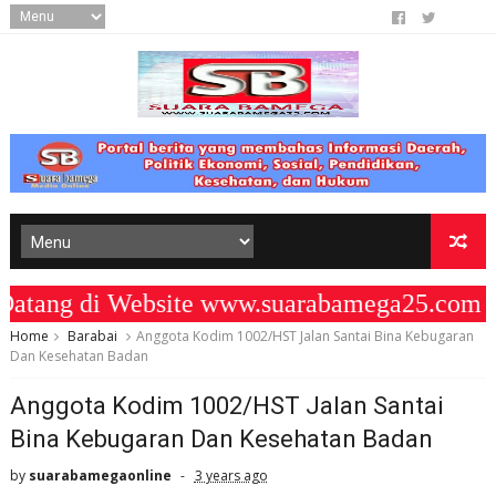
ang di Website www.suarabamega25.com " 
Home
Barabai
Anggota Kodim 1002/HST Jalan Santai Bina Kebugaran
Dan Kesehatan Badan
Anggota Kodim 1002/HST Jalan Santai
Bina Kebugaran Dan Kesehatan Badan
by
suarabamegaonline
3 years ago