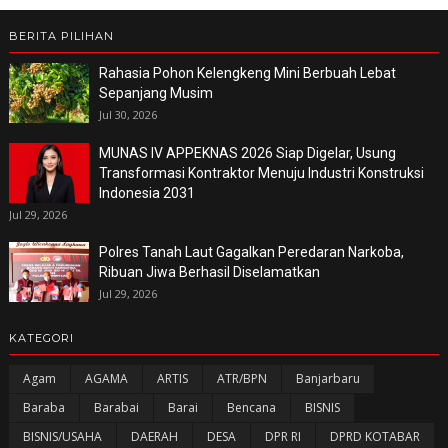
BERITA PILIHAN
Rahasia Pohon Kelengkeng Mini Berbuah Lebat
Sepanjang Musim
Jul 30, 2026
MUNAS IV APPEKNAS 2026 Siap Digelar, Usung
Transformasi Kontraktor Menuju Industri Konstruksi
Indonesia 2031
Jul 29, 2026
Polres Tanah Laut Gagalkan Peredaran Narkoba,
Ribuan Jiwa Berhasil Diselamatkan
Jul 29, 2026
KATEGORI
Agam
AGAMA
ARTIS
ATR/BPN
Banjarbaru
Baraba
Barabai
Barai
Bencana
BISNIS
BISNIS/USAHA
DAERAH
DESA
DPR RI
DPRD KOTABAR