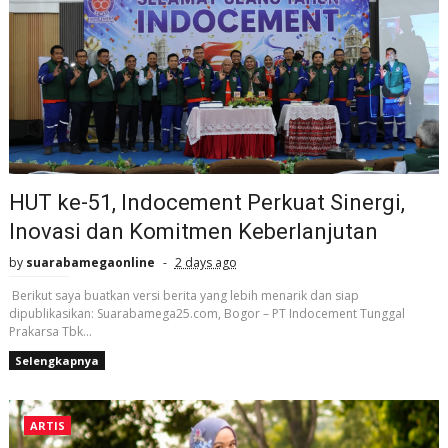
HUT ke-51, Indocement Perkuat Sinergi,
Inovasi dan Komitmen Keberlanjutan
by
suarabamegaonline
2 days ago
Berikut saya buatkan versi berita yang lebih menarik dan siap
dipublikasikan: Suarabamega25.com, Bogor – PT Indocement Tunggal
Prakarsa Tbk...
Selengkapnya
ARTIS