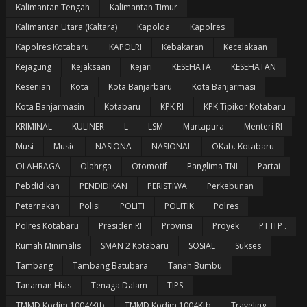
Kalimantan Tengah
Kalimantan Timur
Kalimantan Utara (Kaltara)
Kapolda
Kapolres
Kapolres Kotabaru
KAPOLRI
Kebakaran
Kecelakaan
Kejagung
Kejaksaan
Kejari
KESEHATA
KESEHATAN
Kesenian
Kota
Kota Banjarbaru
Kota Banjarmasi
Kota Banjarmasin
Kotabaru
KPK RI
KPK Tipikor Kotabaru
KRIMINAL
KULINER
L
LSM
Martapura
Menteri RI
Musi
Music
NASIONA
NASIONAL
OKab. Kotabaru
OLAHRAGA
Olahrga
Otomotif
Panglima TNI
Partai
Pebdidikan
PENDIDIKAN
PERISTIWA
Perkebunan
Peternakan
Polisi
POLITI
POLITIK
Polres
Polres Kotabaru
Presiden RI
Provinsi
Proyek
PT ITP .
Rumah Minimalis
SMAN 2 Kotabaru
SOSIAL
Sukses
Tambang
Tambang Batubara
Tanah Bumbu
Tanaman Hias
Tenaga Dalam
TIPS
TMMD Kodim 1004/Ktb
TMMD Kodim 1004Ktb
Traveling