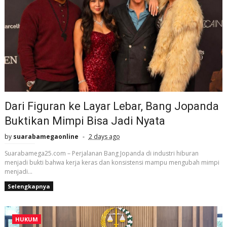
Dari Figuran ke Layar Lebar, Bang Jopanda
Buktikan Mimpi Bisa Jadi Nyata
by
suarabamegaonline
2 days ago
Suarabamega25.com – Perjalanan Bang Jopanda di industri hiburan
menjadi bukti bahwa kerja keras dan konsistensi mampu mengubah mimpi
menjadi...
Selengkapnya
HUKUM