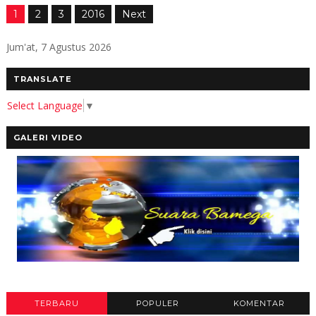
1
2
3
2016
Next
Jum'at, 7 Agustus 2026
TRANSLATE
Select Language
▼
GALERI VIDEO
TERBARU
POPULER
KOMENTAR