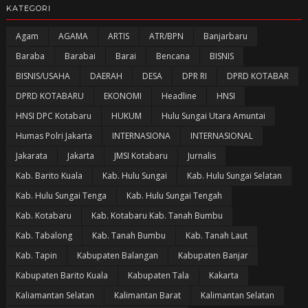
KATEGORI
Agam
AGAMA
ARTIS
ATR/BPN
Banjarbaru
Baraba
Barabai
Barai
Bencana
BISNIS
BISNIS/USAHA
DAERAH
DESA
DPR RI
DPRD KOTABAR
DPRD KOTABARU
EKONOMI
Headline
HNSI
HNSI DPC Kotabaru
HUKUM
Hulu Sungai Utara Amuntai
Humas Polri Jakarta
INTERNASIONA
INTERNASIONAL
Jakarata
Jakarta
JMSI Kotabaru
Jurnalis
Kab. Barito Kuala
Kab. Hulu Sungai
Kab. Hulu Sungai Selatan
Kab. Hulu Sungai Tenga
Kab. Hulu Sungai Tengah
Kab. Kotabaru
Kab. Kotabaru Kab. Tanah Bumbu
Kab. Tabalong
Kab. Tanah Bumbu
Kab. Tanah Laut
Kab. Tapin
Kabupaten Balangan
Kabupaten Banjar
Kabupaten Barito Kuala
Kabupaten Tala
Kakarta
Kaliamantan Selatan
Kalimantan Barat
Kalimantan Selatan