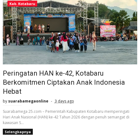
Kab. Kotabaru
Peringatan HAN ke-42, Kotabaru
Berkomitmen Ciptakan Anak Indonesia
Hebat
by
suarabamegaonline
3 days ago
Suarabamega 25.com – Pemerintah Kabupaten Kotabaru memperingati
Hari Anak Nasional (HAN) ke-42 Tahun 2026 dengan penuh semangat di
kawasan S...
Selengkapnya