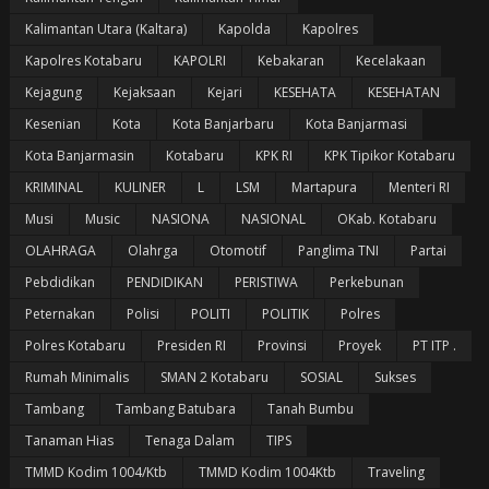
Kalimantan Utara (Kaltara)
Kapolda
Kapolres
Kapolres Kotabaru
KAPOLRI
Kebakaran
Kecelakaan
Kejagung
Kejaksaan
Kejari
KESEHATA
KESEHATAN
Kesenian
Kota
Kota Banjarbaru
Kota Banjarmasi
Kota Banjarmasin
Kotabaru
KPK RI
KPK Tipikor Kotabaru
KRIMINAL
KULINER
L
LSM
Martapura
Menteri RI
Musi
Music
NASIONA
NASIONAL
OKab. Kotabaru
OLAHRAGA
Olahrga
Otomotif
Panglima TNI
Partai
Pebdidikan
PENDIDIKAN
PERISTIWA
Perkebunan
Peternakan
Polisi
POLITI
POLITIK
Polres
Polres Kotabaru
Presiden RI
Provinsi
Proyek
PT ITP .
Rumah Minimalis
SMAN 2 Kotabaru
SOSIAL
Sukses
Tambang
Tambang Batubara
Tanah Bumbu
Tanaman Hias
Tenaga Dalam
TIPS
TMMD Kodim 1004/Ktb
TMMD Kodim 1004Ktb
Traveling