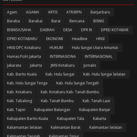
Agam
AGAMA
ARTIS
ATR/BPN
Banjarbaru
Baraba
Barabai
Barai
Bencana
BISNIS
BISNIS/USAHA
DAERAH
DESA
DPR RI
DPRD KOTABAR
DPRD KOTABARU
EKONOMI
Headline
HNSI
HNSI DPC Kotabaru
HUKUM
Hulu Sungai Utara Amuntai
Humas Polri Jakarta
INTERNASIONA
INTERNASIONAL
Jakarata
Jakarta
JMSI Kotabaru
Jurnalis
Kab. Barito Kuala
Kab. Hulu Sungai
Kab. Hulu Sungai Selatan
Kab. Hulu Sungai Tenga
Kab. Hulu Sungai Tengah
Kab. Kotabaru
Kab. Kotabaru Kab. Tanah Bumbu
Kab. Tabalong
Kab. Tanah Bumbu
Kab. Tanah Laut
Kab. Tapin
Kabupaten Balangan
Kabupaten Banjar
Kabupaten Barito Kuala
Kabupaten Tala
Kakarta
Kaliamantan Selatan
Kalimantan Barat
Kalimantan Selatan
Kalimantan Tengah
Kalimantan Timur