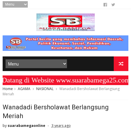
ang di Website www.suarabamega25.com "
Home
AGAMA
NASIONAL
Wanadadi Bersholawat Berlangsung
Meriah
Wanadadi Bersholawat Berlangsung
Meriah
by
suarabamegaonline
3 years ago