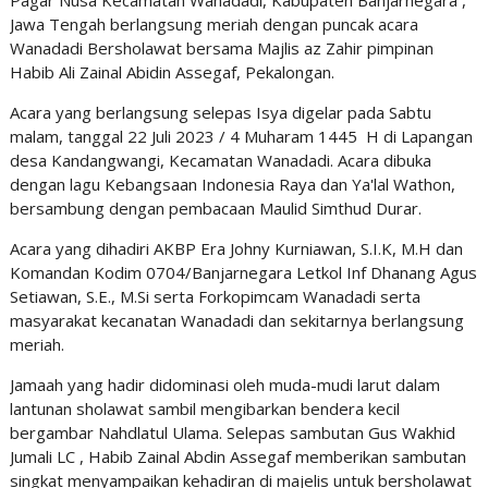
Pagar Nusa Kecamatan Wanadadi, Kabupaten Banjarnegara ,
Jawa Tengah berlangsung meriah dengan puncak acara
Wanadadi Bersholawat bersama Majlis az Zahir pimpinan
Habib Ali Zainal Abidin Assegaf, Pekalongan.
Acara yang berlangsung selepas Isya digelar pada Sabtu
malam, tanggal 22 Juli 2023 / 4 Muharam 1445 H di Lapangan
desa Kandangwangi, Kecamatan Wanadadi. Acara dibuka
dengan lagu Kebangsaan Indonesia Raya dan Ya'lal Wathon,
bersambung dengan pembacaan Maulid Simthud Durar.
Acara yang dihadiri AKBP Era Johny Kurniawan, S.I.K, M.H dan
Komandan Kodim 0704/Banjarnegara Letkol Inf Dhanang Agus
Setiawan, S.E., M.Si serta Forkopimcam Wanadadi serta
masyarakat kecanatan Wanadadi dan sekitarnya berlangsung
meriah.
Jamaah yang hadir didominasi oleh muda-mudi larut dalam
lantunan sholawat sambil mengibarkan bendera kecil
bergambar Nahdlatul Ulama. Selepas sambutan Gus Wakhid
Jumali LC , Habib Zainal Abdin Assegaf memberikan sambutan
singkat menyampaikan kehadiran di majelis untuk bersholawat