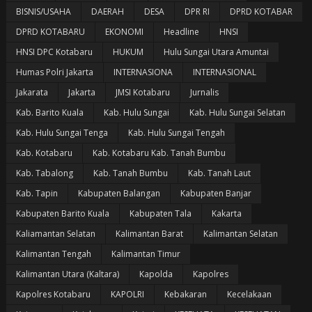
BISNIS/USAHA
DAERAH
DESA
DPR RI
DPRD KOTABAR
DPRD KOTABARU
EKONOMI
Headline
HNSI
HNSI DPC Kotabaru
HUKUM
Hulu Sungai Utara Amuntai
Humas Polri Jakarta
INTERNASIONA
INTERNASIONAL
Jakarata
Jakarta
JMSI Kotabaru
Jurnalis
Kab. Barito Kuala
Kab. Hulu Sungai
Kab. Hulu Sungai Selatan
Kab. Hulu Sungai Tenga
Kab. Hulu Sungai Tengah
Kab. Kotabaru
Kab. Kotabaru Kab. Tanah Bumbu
Kab. Tabalong
Kab. Tanah Bumbu
Kab. Tanah Laut
Kab. Tapin
Kabupaten Balangan
Kabupaten Banjar
Kabupaten Barito Kuala
Kabupaten Tala
Kakarta
Kaliamantan Selatan
Kalimantan Barat
Kalimantan Selatan
Kalimantan Tengah
Kalimantan Timur
Kalimantan Utara (Kaltara)
Kapolda
Kapolres
Kapolres Kotabaru
KAPOLRI
Kebakaran
Kecelakaan