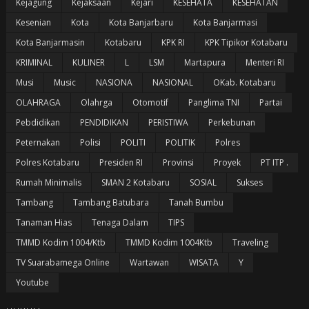
Kejagung
Kejaksaan
Kejari
KESEHATA
KESEHATAN
Kesenian
Kota
Kota Banjarbaru
Kota Banjarmasi
Kota Banjarmasin
Kotabaru
KPK RI
KPK Tipikor Kotabaru
KRIMINAL
KULINER
L
LSM
Martapura
Menteri RI
Musi
Music
NASIONA
NASIONAL
OKab. Kotabaru
OLAHRAGA
Olahrga
Otomotif
Panglima TNI
Partai
Pebdidikan
PENDIDIKAN
PERISTIWA
Perkebunan
Peternakan
Polisi
POLITI
POLITIK
Polres
Polres Kotabaru
Presiden RI
Provinsi
Proyek
PT ITP .
Rumah Minimalis
SMAN 2 Kotabaru
SOSIAL
Sukses
Tambang
Tambang Batubara
Tanah Bumbu
Tanaman Hias
Tenaga Dalam
TIPS
TMMD Kodim 1004/Ktb
TMMD Kodim 1004Ktb
Traveling
TV Suarabamega Online
Wartawan
WISATA
Y
Youtube