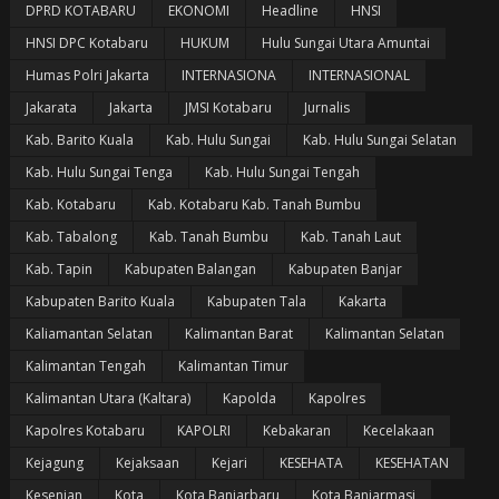
DPRD KOTABARU
EKONOMI
Headline
HNSI
HNSI DPC Kotabaru
HUKUM
Hulu Sungai Utara Amuntai
Humas Polri Jakarta
INTERNASIONA
INTERNASIONAL
Jakarata
Jakarta
JMSI Kotabaru
Jurnalis
Kab. Barito Kuala
Kab. Hulu Sungai
Kab. Hulu Sungai Selatan
Kab. Hulu Sungai Tenga
Kab. Hulu Sungai Tengah
Kab. Kotabaru
Kab. Kotabaru Kab. Tanah Bumbu
Kab. Tabalong
Kab. Tanah Bumbu
Kab. Tanah Laut
Kab. Tapin
Kabupaten Balangan
Kabupaten Banjar
Kabupaten Barito Kuala
Kabupaten Tala
Kakarta
Kaliamantan Selatan
Kalimantan Barat
Kalimantan Selatan
Kalimantan Tengah
Kalimantan Timur
Kalimantan Utara (Kaltara)
Kapolda
Kapolres
Kapolres Kotabaru
KAPOLRI
Kebakaran
Kecelakaan
Kejagung
Kejaksaan
Kejari
KESEHATA
KESEHATAN
Kesenian
Kota
Kota Banjarbaru
Kota Banjarmasi