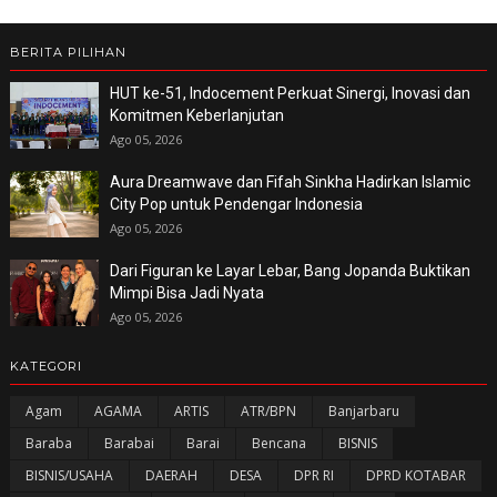
BERITA PILIHAN
HUT ke-51, Indocement Perkuat Sinergi, Inovasi dan
Komitmen Keberlanjutan
Ago 05, 2026
Aura Dreamwave dan Fifah Sinkha Hadirkan Islamic
City Pop untuk Pendengar Indonesia
Ago 05, 2026
Dari Figuran ke Layar Lebar, Bang Jopanda Buktikan
Mimpi Bisa Jadi Nyata
Ago 05, 2026
KATEGORI
Agam
AGAMA
ARTIS
ATR/BPN
Banjarbaru
Baraba
Barabai
Barai
Bencana
BISNIS
BISNIS/USAHA
DAERAH
DESA
DPR RI
DPRD KOTABAR