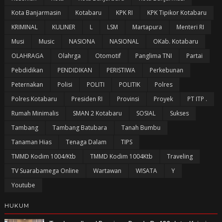
Kota Banjarmasin
Kotabaru
KPK RI
KPK Tipikor Kotabaru
KRIMINAL
KULINER
L
LSM
Martapura
Menteri RI
Musi
Music
NASIONA
NASIONAL
OKab. Kotabaru
OLAHRAGA
Olahrga
Otomotif
Panglima TNI
Partai
Pebdidikan
PENDIDIKAN
PERISTIWA
Perkebunan
Peternakan
Polisi
POLITI
POLITIK
Polres
Polres Kotabaru
Presiden RI
Provinsi
Proyek
PT ITP .
Rumah Minimalis
SMAN 2 Kotabaru
SOSIAL
Sukses
Tambang
Tambang Batubara
Tanah Bumbu
Tanaman Hias
Tenaga Dalam
TIPS
TMMD Kodim 1004/Ktb
TMMD Kodim 1004Ktb
Traveling
TV Suarabamega Online
Wartawan
WISATA
Y
Youtube
HUKUM