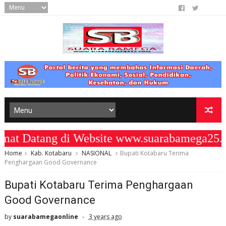
Datang di Website www.suarabamega25.co
Home
Kab. Kotabaru
NASIONAL
Bupati Kotabaru Terima
Penghargaan Good Governance
Bupati Kotabaru Terima Penghargaan
Good Governance
by
suarabamegaonline
3 years ago