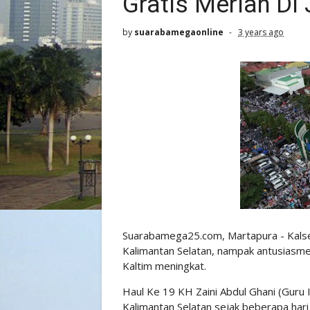
Gratis Meriah Di
by
suarabamegaonline
3 years ago
Suarabamega25.com, Martapura - Kalse
Kalimantan Selatan, nampak antusiasme
Kaltim meningkat.
Haul Ke 19 KH Zaini Abdul Ghani (Guru 
Kalimantan Selatan sejak beberapa hari