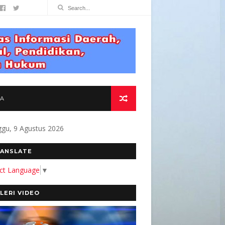
TA
gu, 9 Agustus 2026
EN KAMI MEMBANGUN MEDIA YANG AKURAT DA
ANSLATE
ect Language
▼
LERI VIDEO