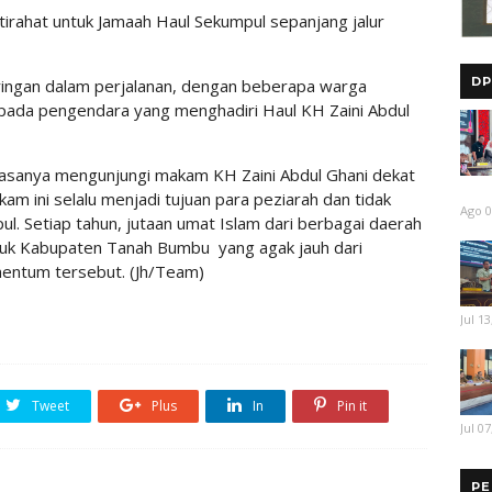
irahat untuk Jamaah Haul Sekumpul sepanjang jalur
DP
iringan dalam perjalanan, dengan beberapa warga
kepada pengendara yang menghadiri Haul KH Zaini Abdul
 biasanya mengunjungi makam KH Zaini Abdul Ghani dekat
am ini selalu menjadi tujuan para peziarah dan tidak
Ago 0
l. Setiap tahun, jutaan umat Islam dari berbagai daerah
asuk Kabupaten Tanah Bumbu yang agak jauh dari
entum tersebut. (Jh/Team)
Jul 13
Tweet
Plus
In
Pin it
Jul 07
PE