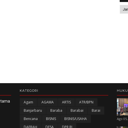
KATEGORI
HUK
ertama
Agam
AGAMA
ARTIS
ATR/BPN
Banjarbaru
Baraba
Barabai
Barai
Bencana
BISNIS
BISNIS/USAHA
Ago 05,
DAERAH
DESA
DPR RI