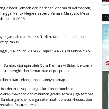
Ago 0
ng dihadiri Jamaah dari berbagai daerah di Kalimantan,
, hingga Manca Negara seperti Yaman, Malaysia, Mesir,
PA
disi sejak 2005.
ak Jamaah dari Majelis Taklim, Komunitas, maupun
etiap tahun.
nggu, 14 Januari 2024 (2 Rajab 1445 H) di Mushala Ar-
h Bumbu, dipimpin oleh Guru Kamran Al Bidar, bersama
untuk menghindari kemacetan di perjalanan.
an rekan-rekan Jamaah lainnya setiap tahun.
s berderet di sepanjang jalur Tanah Bumbu menuju
ediakan makanan dan minuman gratis, tetapi juga tempat
a. Sumbangan dari warga setempat, donatur khusus, dan
ediakan fasilitas tersebut.