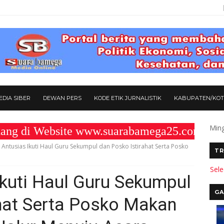
DIA SIBER
DEWAN PERS
KODE ETIK JURNALISTIK
KABUPATEN/KO
Ming
Website www.suarabamega25.com " KOMITM
Antusias Ikuti Haul Guru Sekumpul dan Posko Istirahat Serta Posko
TR
Sel
kuti Haul Guru Sekumpul
GA
hat Serta Posko Makan