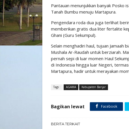
Pantauan menunjukkan banyak Posko ist
Tanah Bumbu menuju Martapura.
Pengendara roda dua juga terlihat ber
memberikan gratis dua liter fertalite 
Ghani (Guru Sekumpul).
Selain menghadiri haul, tujuan Jamaah
Mushala Ar-Raudah untuk berziarah. Mak
pernah sepi di luar momen Haul Sekumpu
di Indonesia hingga luar Negeri, term
Martapura, hadir untuk merayakan mom
Tags :
AGAMA
Kabupaten Banjar
Bagikan lewat
Facebook
BERITA TERKAIT