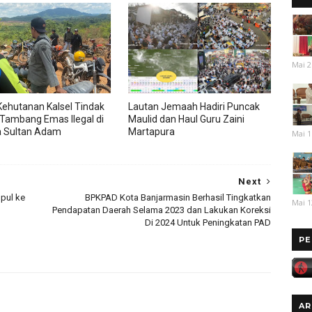
Mai 2
Kehutanan Kalsel Tindak
Lautan Jemaah Hadiri Puncak
Tambang Emas Ilegal di
Maulid dan Haul Guru Zaini
a Sultan Adam
Martapura
Mai 1
Next
pul ke
BPKPAD Kota Banjarmasin Berhasil Tingkatkan
Mai 1
Pendapatan Daerah Selama 2023 dan Lakukan Koreksi
Di 2024 Untuk Peningkatan PAD
PE
AR