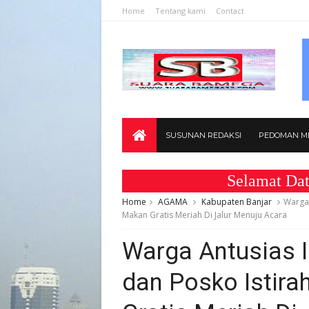
Home
Tentang kami
Contact
SUSUNAN REDAKSI
PEDOMAN ME
Selamat Datang di 
Home
AGAMA
Kabupaten Banjar
Warga 
Makan Gratis Meriah Di Jalur Menuju Acara
Warga Antusias I
dan Posko Istira