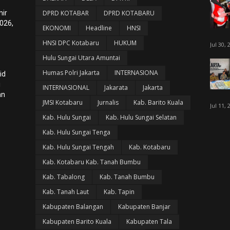
hir
DPRD KOTABAR
DPRD KOTABARU
026,
EKONOMI
Headline
HNSI
HNSI DPC Kotabaru
HUKUM
Jul 30, 
Hulu Sungai Utara Amuntai
Humas Polri Jakarta
INTERNASIONA
id
i
INTERNASIONAL
Jakarata
Jakarta
an
JMSI Kotabaru
Jurnalis
Kab. Barito Kuala
Jul 11, 
Kab. Hulu Sungai
Kab. Hulu Sungai Selatan
Kab. Hulu Sungai Tenga
Kab. Hulu Sungai Tengah
Kab. Kotabaru
Kab. Kotabaru Kab. Tanah Bumbu
Kab. Tabalong
Kab. Tanah Bumbu
Kab. Tanah Laut
Kab. Tapin
Kabupaten Balangan
Kabupaten Banjar
Kabupaten Barito Kuala
Kabupaten Tala