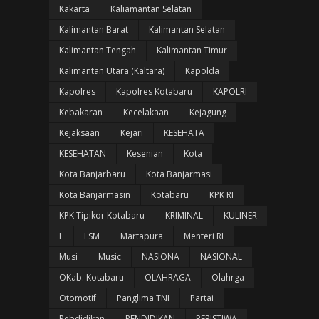
Kakarta
Kaliamantan Selatan
Kalimantan Barat
Kalimantan Selatan
Kalimantan Tengah
Kalimantan Timur
Kalimantan Utara (Kaltara)
Kapolda
Kapolres
Kapolres Kotabaru
KAPOLRI
Kebakaran
Kecelakaan
Kejagung
Kejaksaan
Kejari
KESEHATA
KESEHATAN
Kesenian
Kota
Kota Banjarbaru
Kota Banjarmasi
Kota Banjarmasin
Kotabaru
KPK RI
KPK Tipikor Kotabaru
KRIMINAL
KULINER
L
LSM
Martapura
Menteri RI
Musi
Music
NASIONA
NASIONAL
OKab. Kotabaru
OLAHRAGA
Olahrga
Otomotif
Panglima TNI
Partai
Pebdidikan
PENDIDIKAN
PERISTIWA