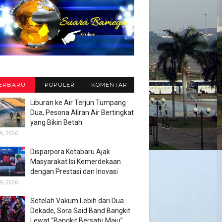
ERBARU
POPULER
KOMENTAR
Liburan ke Air Terjun Tumpang
Dua, Pesona Aliran Air Bertingkat
yang Bikin Betah
9, 2026
Disparpora Kotabaru Ajak
Masyarakat Isi Kemerdekaan
dengan Prestasi dan Inovasi
9, 2026
Setelah Vakum Lebih dari Dua
Dekade, Sora Said Band Bangkit
Lewat “Bangkit Bersatu Maju”