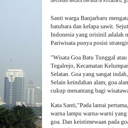
destinasi wisata berada di Kotabaru, 
Santi warga Banjarbaru mengat
batubara dan kelapa sawit. Seju
Indonesia yang orisinil adalah n
Pariwisata punya posisi strateg
"Wisata Goa Batu Tunggal atau 
Tegalrejo, Kecamatan Kelumpan
Selatan. Goa yang sangat indah
Selain keindahan alam, goa ala
cukup menantang bagi wisataw
Kata Santi,"Pada lantai pertama
warna lampu warna-warni yang 
goa. Dan keistimewaan pada goa