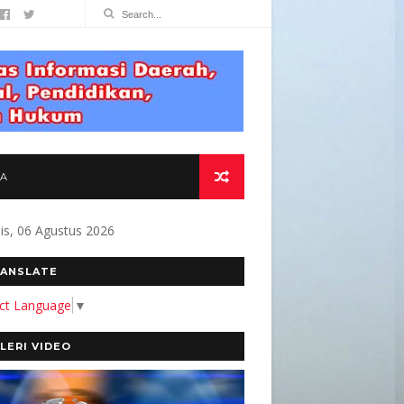
TA
s, 06 Agustus 2026
AAT BAGI MASYARAKAT " Alamat Redaksi J
ANSLATE
ect Language
▼
LERI VIDEO