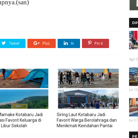
upnya.(san)
DP
Tweet
Plus
In
Pin it
Ago 0
Jul 13
Mamake Kotabaru Jadi
Siring Laut Kotabaru Jadi
Jul 07
si Favorit Keluarga di
Favorit Warga Berolahraga dan
Libur Sekolah
Menikmati Keindahan Pantai
PE