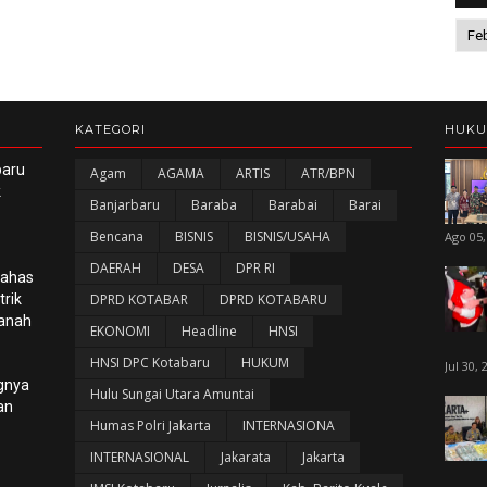
KATEGORI
HUK
baru
Agam
AGAMA
ARTIS
ATR/BPN
k
Banjarbaru
Baraba
Barabai
Barai
Bencana
BISNIS
BISNIS/USAHA
Ago 05,
DAERAH
DESA
DPR RI
Bahas
rik
DPRD KOTABAR
DPRD KOTABARU
panah
EKONOMI
Headline
HNSI
HNSI DPC Kotabaru
HUKUM
Jul 30, 
gnya
Hulu Sungai Utara Amuntai
an
Humas Polri Jakarta
INTERNASIONA
INTERNASIONAL
Jakarata
Jakarta