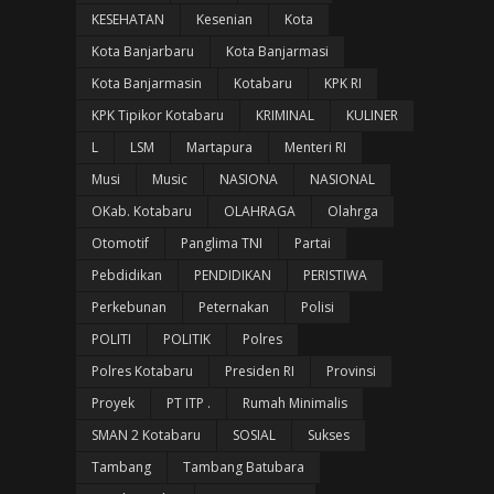
KESEHATAN
Kesenian
Kota
Kota Banjarbaru
Kota Banjarmasi
Kota Banjarmasin
Kotabaru
KPK RI
KPK Tipikor Kotabaru
KRIMINAL
KULINER
L
LSM
Martapura
Menteri RI
Musi
Music
NASIONA
NASIONAL
OKab. Kotabaru
OLAHRAGA
Olahrga
Otomotif
Panglima TNI
Partai
Pebdidikan
PENDIDIKAN
PERISTIWA
Perkebunan
Peternakan
Polisi
POLITI
POLITIK
Polres
Polres Kotabaru
Presiden RI
Provinsi
Proyek
PT ITP .
Rumah Minimalis
SMAN 2 Kotabaru
SOSIAL
Sukses
Tambang
Tambang Batubara