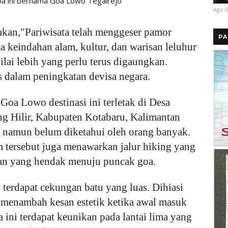
goa ini bernama Goa Lowo Tegalrejo
Ago 0
akan,"Pariwisata telah menggeser pamor
PA
ta keindahan alam, kultur, dan warisan leluhur
ilai lebih yang perlu terus digaungkan.
is dalam peningkatan devisa negara.
Goa Lowo destinasi ini terletak di Desa
g Hilir, Kabupaten Kotabaru, Kalimantan
, namun belum diketahui oleh orang banyak.
m tersebut juga menawarkan jalur hiking yang
an yang hendak menuju puncak goa.
, terdapat cekungan batu yang luas. Dihiasi
menambah kesan estetik ketika awal masuk
 ini terdapat keunikan pada lantai lima yang