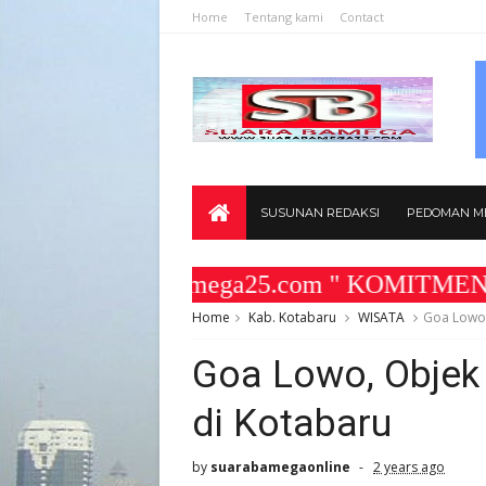
Home
Tentang kami
Contact
SUSUNAN REDAKSI
PEDOMAN ME
www.suarabamega25.com " KOMITMEN KAMI 
Home
Kab. Kotabaru
WISATA
Goa Lowo,
Goa Lowo, Objek
di Kotabaru
by
suarabamegaonline
2 years ago