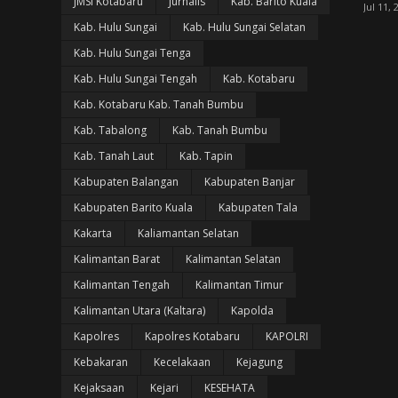
JMSI Kotabaru
Jurnalis
Kab. Barito Kuala
Jul 11, 
Kab. Hulu Sungai
Kab. Hulu Sungai Selatan
Kab. Hulu Sungai Tenga
Kab. Hulu Sungai Tengah
Kab. Kotabaru
Kab. Kotabaru Kab. Tanah Bumbu
Kab. Tabalong
Kab. Tanah Bumbu
Kab. Tanah Laut
Kab. Tapin
Kabupaten Balangan
Kabupaten Banjar
Kabupaten Barito Kuala
Kabupaten Tala
Kakarta
Kaliamantan Selatan
Kalimantan Barat
Kalimantan Selatan
Kalimantan Tengah
Kalimantan Timur
Kalimantan Utara (Kaltara)
Kapolda
Kapolres
Kapolres Kotabaru
KAPOLRI
Kebakaran
Kecelakaan
Kejagung
Kejaksaan
Kejari
KESEHATA