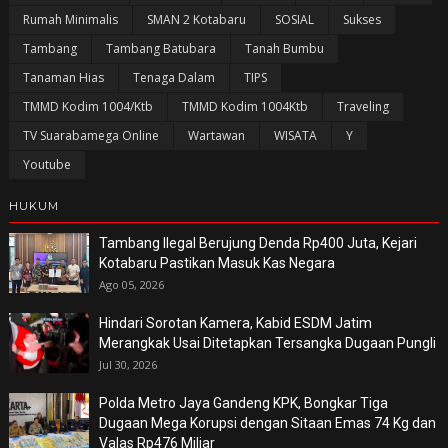
Rumah Minimalis
SMAN 2 Kotabaru
SOSIAL
Sukses
Tambang
Tambang Batubara
Tanah Bumbu
Tanaman Hias
Tenaga Dalam
TIPS
TMMD Kodim 1004/Ktb
TMMD Kodim 1004Ktb
Traveling
TV Suarabamega Online
Wartawan
WISATA
Y
Youtube
HUKUM
Tambang Ilegal Berujung Denda Rp400 Juta, Kejari
Kotabaru Pastikan Masuk Kas Negara
Ago 05, 2026
Hindari Sorotan Kamera, Kabid ESDM Jatim
Merangkak Usai Ditetapkan Tersangka Dugaan Pungli
Jul 30, 2026
Polda Metro Jaya Gandeng KPK, Bongkar Tiga
Dugaan Mega Korupsi dengan Sitaan Emas 74 Kg dan
Valas Rp476 Miliar