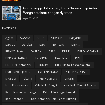
Gratis hingga Akhir 2026, Trans Saijaan Siap Antar
Warga Kotabaru dengan Nyaman
Ago 01, 2026
KATEGORI
Agam
AGAMA
ARTIS
ATR/BPN
Banjarbaru
Baraba
Barabai
Barai
Bencana
BISNIS
BISNIS/USAHA
DAERAH
DESA
DPR RI
DPRD KOTABAR
DPRD KOTABARU
EKONOMI
Headline
HNSI
HNSI DPC Kotabaru
HUKUM
Hulu Sungai Utara Amuntai
Humas Polri Jakarta
INTERNASIONA
INTERNASIONAL
Jakarata
Jakarta
JMSI Kotabaru
Jurnalis
Kab. Barito Kuala
Kab. Hulu Sungai
Kab. Hulu Sungai Selatan
Kab. Hulu Sungai Tenga
Kab. Hulu Sungai Tengah
Kab. Kotabaru
Kab. Kotabaru Kab. Tanah Bumbu