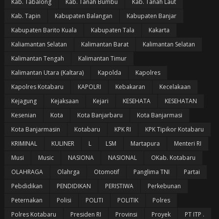
Kab. Tabalong
Kab. Tanah Bumbu
Kab. Tanah Laut
Kab. Tapin
Kabupaten Balangan
Kabupaten Banjar
Kabupaten Barito Kuala
Kabupaten Tala
Kakarta
Kaliamantan Selatan
Kalimantan Barat
Kalimantan Selatan
Kalimantan Tengah
Kalimantan Timur
Kalimantan Utara (Kaltara)
Kapolda
Kapolres
Kapolres Kotabaru
KAPOLRI
Kebakaran
Kecelakaan
Kejagung
Kejaksaan
Kejari
KESEHATA
KESEHATAN
Kesenian
Kota
Kota Banjarbaru
Kota Banjarmasi
Kota Banjarmasin
Kotabaru
KPK RI
KPK Tipikor Kotabaru
KRIMINAL
KULINER
L
LSM
Martapura
Menteri RI
Musi
Music
NASIONA
NASIONAL
OKab. Kotabaru
OLAHRAGA
Olahrga
Otomotif
Panglima TNI
Partai
Pebdidikan
PENDIDIKAN
PERISTIWA
Perkebunan
Peternakan
Polisi
POLITI
POLITIK
Polres
Polres Kotabaru
Presiden RI
Provinsi
Proyek
PT ITP .