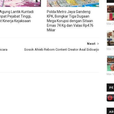
Agung Lantik Kuntadi
Polda Metro Jaya Gandeng
pat Pejabat Tinggi,
KPK, Bongkar Tiga Dugaan
t Kinerja Kejaksaan
Mega Korupsi dengan Sitaan
Mai 2
Emas 74 Kg dan Valas Rp476
Miliar
Next
Mai 1
Acara
Sosok Ahieb Reborn Content Creator Asal Sidoarjo
Mai 1
PE
AR