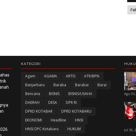
KATEGORI
HUK
Bahas
Agam
AGAMA
ARTIS
ATR/BPN
rik
Banjarbaru
Baraba
Barabai
Barai
panah
Bencana
BISNIS
BISNIS/USAHA
Ago 05,
DAERAH
DESA
DPR RI
gnya
an
DPRD KOTABAR
DPRD KOTABARU
EKONOMI
Headline
HNSI
HNSI DPC Kotabaru
HUKUM
2026
Jul 30, 
n