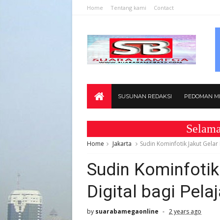
Home
Tentang kami
Contact
SUSUNAN REDAKSI
PEDOMAN ME
Selamat Dat
Home
Jakarta
Sudin Kominfotik Jakut Gelar L
Sudin Kominfotik 
Digital bagi Pelaj
by
suarabamegaonline
2 years ago