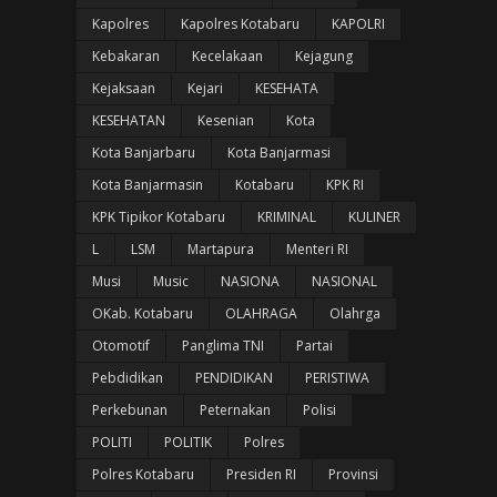
Kapolres
Kapolres Kotabaru
KAPOLRI
Kebakaran
Kecelakaan
Kejagung
Kejaksaan
Kejari
KESEHATA
KESEHATAN
Kesenian
Kota
Kota Banjarbaru
Kota Banjarmasi
Kota Banjarmasin
Kotabaru
KPK RI
KPK Tipikor Kotabaru
KRIMINAL
KULINER
L
LSM
Martapura
Menteri RI
Musi
Music
NASIONA
NASIONAL
OKab. Kotabaru
OLAHRAGA
Olahrga
Otomotif
Panglima TNI
Partai
Pebdidikan
PENDIDIKAN
PERISTIWA
Perkebunan
Peternakan
Polisi
POLITI
POLITIK
Polres
Polres Kotabaru
Presiden RI
Provinsi