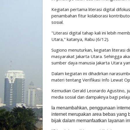
Kegiatan pertama literasi digital difo
penambahan fitur kolaborasi kontribut
sosial.
"Literasi digital tahap kali ini lebih me
Utara," katanya, Rabu (6/12).
Sugiono menuturkan, kegiatan literasi d
masyarakat Jakarta Utara. Sehingga 
sumber daya manusia Jakarta Utara ya
Dalam kegiatan ini dihadirkan narasumb
materi tentang Verifikasi Info Lewat Op
Kemudian Gerald Leonardo Agustino, jur
media sosial dan dampaknya bagi pelaja
Ia menambahkan, penggunaan internet 
internet merupakan area bebas yang b
bijak dalam memanfaatkan layanan in