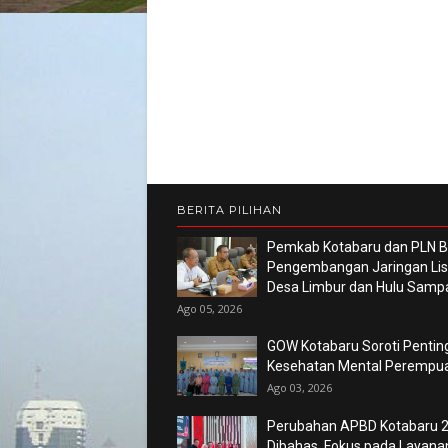
BERITA PILIHAN
Pemkab Kotabaru dan PLN 
Pengembangan Jaringan List
Desa Limbur dan Hulu Sam
Ago 05, 2026
GOW Kotabaru Soroti Pentin
Kesehatan Mental Perempu
Ago 03, 2026
Perubahan APBD Kotabaru 
Dibahas, Fokus pada Layana