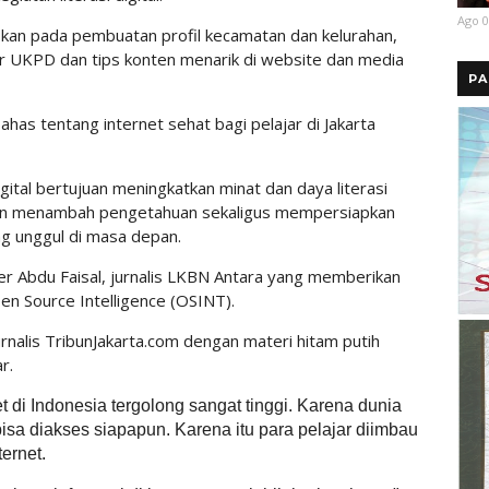
Ago 0
kuskan pada pembuatan profil kecamatan dan kelurahan,
or UKPD dan tips konten menarik di website dan media
PA
mbahas tentang internet sehat bagi pelajar di Jakarta
igital bertujuan meningkatkan minat dan daya literasi
akan menambah pengetahuan sekaligus mempersiapkan
ng unggul di masa depan.
er Abdu Faisal, jurnalis LKBN Antara yang memberikan
en Source Intelligence (OSINT).
nalis TribunJakarta.com dengan materi hitam putih
r.
di Indonesia tergolong sangat tinggi. Karena dunia
isa diakses siapapun. Karena itu para pelajar diimbau
ternet.