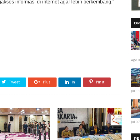
gakses informasi di internet agar lebih berkembang,"
DP
Ago 0
Tweet
Plus
In
Pin it
Jul 13
Jul 07
PE