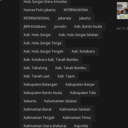
Hulu Sungai Utara Amuntai
Humas Polri Jakarta
INTERNASIONA
INTERNASIONAL
Jakarata
Jakarta
JMSI Kotabaru
Jurnalis
Kab. Barito Kuala
Jul 11, 
Kab. Hulu Sungai
Kab. Hulu Sungai Selatan
Kab. Hulu Sungai Tenga
Kab. Hulu Sungai Tengah
Kab. Kotabaru
Kab. Kotabaru Kab. Tanah Bumbu
Kab. Tabalong
Kab. Tanah Bumbu
Kab. Tanah Laut
Kab. Tapin
Kabupaten Balangan
Kabupaten Banjar
Kabupaten Barito Kuala
Kabupaten Tala
Kakarta
Kaliamantan Selatan
Kalimantan Barat
Kalimantan Selatan
Kalimantan Tengah
Kalimantan Timur
Kalimantan Utara (Kaltara)
Kapolda