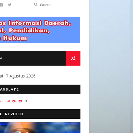
TA
at, 7 Agustus 2026
 KOMITMEN KAMI MEMBANGUN MEDIA YANG AKU
ANSLATE
ect Language
▼
LERI VIDEO