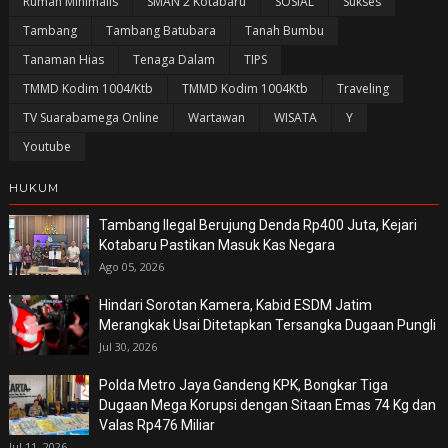
Rumah Minimalis
SMAN 2 Kotabaru
SOSIAL
Sukses
Tambang
Tambang Batubara
Tanah Bumbu
Tanaman Hias
Tenaga Dalam
TIPS
TMMD Kodim 1004/Ktb
TMMD Kodim 1004Ktb
Traveling
TV Suarabamega Online
Wartawan
WISATA
Y
Youtube
HUKUM
Tambang Ilegal Berujung Denda Rp400 Juta, Kejari
Kotabaru Pastikan Masuk Kas Negara
Ago 05, 2026
Hindari Sorotan Kamera, Kabid ESDM Jatim
Merangkak Usai Ditetapkan Tersangka Dugaan Pungli
Jul 30, 2026
Polda Metro Jaya Gandeng KPK, Bongkar Tiga
Dugaan Mega Korupsi dengan Sitaan Emas 74 Kg dan
Valas Rp476 Miliar
Jul 11, 2026