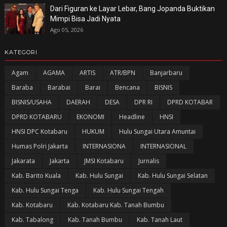
Dari Figuran ke Layar Lebar, Bang Jopanda Buktikan
Mimpi Bisa Jadi Nyata
Ago 05, 2026
KATEGORI
Agam
AGAMA
ARTIS
ATR/BPN
Banjarbaru
Baraba
Barabai
Barai
Bencana
BISNIS
BISNIS/USAHA
DAERAH
DESA
DPR RI
DPRD KOTABAR
DPRD KOTABARU
EKONOMI
Headline
HNSI
HNSI DPC Kotabaru
HUKUM
Hulu Sungai Utara Amuntai
Humas Polri Jakarta
INTERNASIONA
INTERNASIONAL
Jakarata
Jakarta
JMSI Kotabaru
Jurnalis
Kab. Barito Kuala
Kab. Hulu Sungai
Kab. Hulu Sungai Selatan
Kab. Hulu Sungai Tenga
Kab. Hulu Sungai Tengah
Kab. Kotabaru
Kab. Kotabaru Kab. Tanah Bumbu
Kab. Tabalong
Kab. Tanah Bumbu
Kab. Tanah Laut