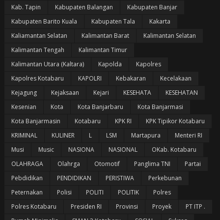
Kab. Tapin
Kabupaten Balangan
Kabupaten Banjar
Kabupaten Barito Kuala
Kabupaten Tala
Kakarta
Kaliamantan Selatan
Kalimantan Barat
Kalimantan Selatan
Kalimantan Tengah
Kalimantan Timur
Kalimantan Utara (Kaltara)
Kapolda
Kapolres
Kapolres Kotabaru
KAPOLRI
Kebakaran
Kecelakaan
Kejagung
Kejaksaan
Kejari
KESEHATA
KESEHATAN
Kesenian
Kota
Kota Banjarbaru
Kota Banjarmasi
Kota Banjarmasin
Kotabaru
KPK RI
KPK Tipikor Kotabaru
KRIMINAL
KULINER
L
LSM
Martapura
Menteri RI
Musi
Music
NASIONA
NASIONAL
OKab. Kotabaru
OLAHRAGA
Olahrga
Otomotif
Panglima TNI
Partai
Pebdidikan
PENDIDIKAN
PERISTIWA
Perkebunan
Peternakan
Polisi
POLITI
POLITIK
Polres
Polres Kotabaru
Presiden RI
Provinsi
Proyek
PT ITP .