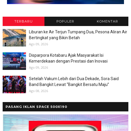
TERBARU
POPULER
KOMENTAR
Liburan ke Air Terjun Tumpang Dua, Pesona Aliran Air
Bertingkat yang Bikin Betah
Ago 09, 2026
Disparpora Kotabaru Ajak Masyarakat Isi
Kemerdekaan dengan Prestasi dan Inovasi
Ago 09, 2026
Setelah Vakum Lebih dari Dua Dekade, Sora Said
Band Bangkit Lewat “Bangkit Bersatu Maju”
Ago 08, 2026
PASANG IKLAN SPACE 500X190