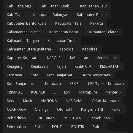
Kab. Tabalong
Kab. Tanah Bumbu
Kab. Tanah Laut
Kab. Tapin
Kabupaten Balangan
Kabupaten Banjar
Kabupaten Barito Kuala
Kabupaten Tala
Kakarta
Kaliamantan Selatan
Kalimantan Barat
Kalimantan Selatan
Kalimantan Tengah
Kalimantan Timur
Kalimantan Utara (Kaltara)
Kapolda
Kapolres
Kapolres Kotabaru
KAPOLRI
Kebakaran
Kecelakaan
Kejagung
Kejaksaan
Kejari
KESEHATA
KESEHATAN
Kesenian
Kota
Kota Banjarbaru
Kota Banjarmasi
Kota Banjarmasin
Kotabaru
KPK RI
KPK Tipikor Kotabaru
KRIMINAL
KULINER
L
LSM
Martapura
Menteri RI
Musi
Music
NASIONA
NASIONAL
OKab. Kotabaru
OLAHRAGA
Olahrga
Otomotif
Panglima TNI
Partai
Pebdidikan
PENDIDIKAN
PERISTIWA
Perkebunan
Peternakan
Polisi
POLITI
POLITIK
Polres