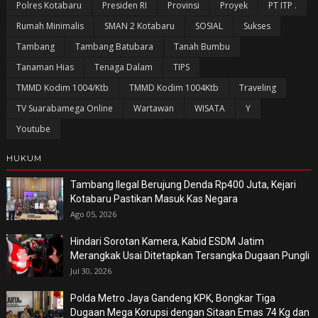
Polres Kotabaru
Presiden RI
Provinsi
Proyek
PT ITP .
Rumah Minimalis
SMAN 2 Kotabaru
SOSIAL
Sukses
Tambang
Tambang Batubara
Tanah Bumbu
Tanaman Hias
Tenaga Dalam
TIPS
TMMD Kodim 1004/Ktb
TMMD Kodim 1004Ktb
Traveling
TV Suarabamega Online
Wartawan
WISATA
Y
Youtube
HUKUM
Tambang Ilegal Berujung Denda Rp400 Juta, Kejari
Kotabaru Pastikan Masuk Kas Negara
Ago 05, 2026
Hindari Sorotan Kamera, Kabid ESDM Jatim
Merangkak Usai Ditetapkan Tersangka Dugaan Pungli
Jul 30, 2026
Polda Metro Jaya Gandeng KPK, Bongkar Tiga
Dugaan Mega Korupsi dengan Sitaan Emas 74 Kg dan