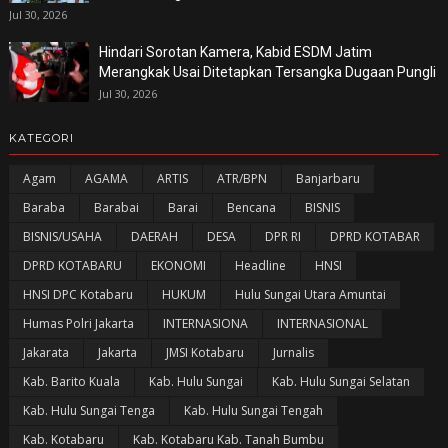
Jul 30, 2026
Hindari Sorotan Kamera, Kabid ESDM Jatim
Merangkak Usai Ditetapkan Tersangka Dugaan Pungli
Jul 30, 2026
KATEGORI
Agam
AGAMA
ARTIS
ATR/BPN
Banjarbaru
Baraba
Barabai
Barai
Bencana
BISNIS
BISNIS/USAHA
DAERAH
DESA
DPR RI
DPRD KOTABAR
DPRD KOTABARU
EKONOMI
Headline
HNSI
HNSI DPC Kotabaru
HUKUM
Hulu Sungai Utara Amuntai
Humas Polri Jakarta
INTERNASIONA
INTERNASIONAL
Jakarata
Jakarta
JMSI Kotabaru
Jurnalis
Kab. Barito Kuala
Kab. Hulu Sungai
Kab. Hulu Sungai Selatan
Kab. Hulu Sungai Tenga
Kab. Hulu Sungai Tengah
Kab. Kotabaru
Kab. Kotabaru Kab. Tanah Bumbu