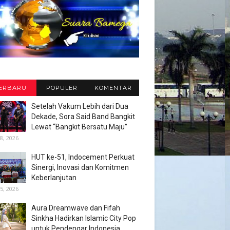
ERBARU
POPULER
KOMENTAR
Setelah Vakum Lebih dari Dua
Dekade, Sora Said Band Bangkit
Lewat “Bangkit Bersatu Maju”
8, 2026
HUT ke-51, Indocement Perkuat
Sinergi, Inovasi dan Komitmen
Keberlanjutan
5, 2026
Aura Dreamwave dan Fifah
Sinkha Hadirkan Islamic City Pop
untuk Pendengar Indonesia