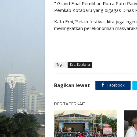
" Grand Final Pemilihan Putra Putri Par
Pemkab Kotabaru yang digagas Dinas P
Kata Erni,"Selain festival, kita juga in
meningkatkan perekonomian masyarakat
Tags :
Kab. Kotabaru
Bagikan lewat
Facebook
BERITA TERKAIT