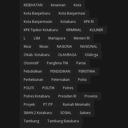
KESEHATAN
Kesenian
Kota
Kota Banjarbaru
Kota Banjarmasi
Kota Banjarmasin
Kotabaru
KPK RI
KPK Tipikor Kotabaru
KRIMINAL
KULINER
L
LSM
Martapura
Menteri RI
Musi
Music
NASIONA
NASIONAL
OKab. Kotabaru
OLAHRAGA
Olahrga
Otomotif
Panglima TNI
Partai
Pebdidikan
PENDIDIKAN
PERISTIWA
Perkebunan
Peternakan
Polisi
POLITI
POLITIK
Polres
Polres Kotabaru
Presiden RI
Provinsi
Proyek
PT ITP .
Rumah Minimalis
SMAN 2 Kotabaru
SOSIAL
Sukses
Tambang
Tambang Batubara