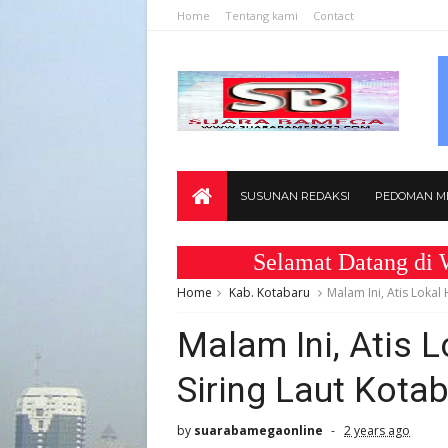
Home
Tentang kami
Contact
SUSUNAN REDAKSI
PEDOMAN ME
Selamat Datang di Webs
Home
Kab. Kotabaru
Malam Ini, Atis Lokal
Malam Ini, Atis 
Siring Laut Kota
by
suarabamegaonline
2 years ago