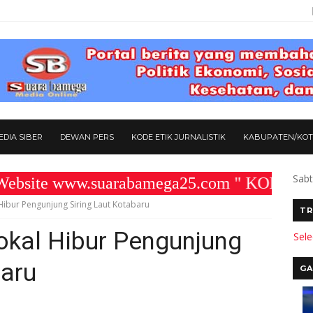
DIA SIBER
DEWAN PERS
KODE ETIK JURNALISTIK
KABUPATEN/KO
Sabt
ite www.suarabamega25.com " KOMITMEN KA
 Hibur Pengunjung Siring Laut Kotabaru
TR
Lokal Hibur Pengunjung
Sel
baru
GA