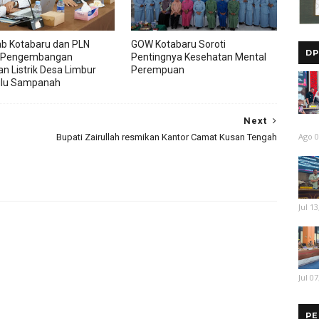
b Kotabaru dan PLN
GOW Kotabaru Soroti
DP
 Pengembangan
Pentingnya Kesehatan Mental
an Listrik Desa Limbur
Perempuan
ulu Sampanah
Next
Ago 0
Bupati Zairullah resmikan Kantor Camat Kusan Tengah
Jul 13
Jul 07
PE