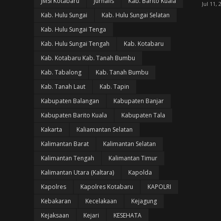
JMSI Kotabaru
Jurnalis
Kab. Barito Kuala
Jul 11, 
Kab. Hulu Sungai
Kab. Hulu Sungai Selatan
Kab. Hulu Sungai Tenga
Kab. Hulu Sungai Tengah
Kab. Kotabaru
Kab. Kotabaru Kab. Tanah Bumbu
Kab. Tabalong
Kab. Tanah Bumbu
Kab. Tanah Laut
Kab. Tapin
Kabupaten Balangan
Kabupaten Banjar
Kabupaten Barito Kuala
Kabupaten Tala
Kakarta
Kaliamantan Selatan
Kalimantan Barat
Kalimantan Selatan
Kalimantan Tengah
Kalimantan Timur
Kalimantan Utara (Kaltara)
Kapolda
Kapolres
Kapolres Kotabaru
KAPOLRI
Kebakaran
Kecelakaan
Kejagung
Kejaksaan
Kejari
KESEHATA