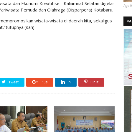
iwisata dan Ekonomi Kreatif se - Kaliamnat Selatan digelar
Ago 0
ariwisata Pemuda dan Olahraga (Disparpora) Kotabaru.
gin mempromosikan wisata-wisata di daerah kita, sekaligus
PA
,"tutupnya.(san)
Tweet
Plus
In
Pin it