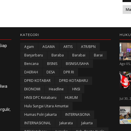
KATEGORI
HUK
Siap
Agam
AGAMA
ARTIS
ATR/BPN
Banjarbaru
Baraba
Barabai
Barai
Bencana
BISNIS
BISNIS/USAHA
Ago 05,
DAERAH
DESA
DPR RI
DPRD KOTABAR
DPRD KOTABARU
Jiwa
EKONOMI
Headline
HNSI
HNSI DPC Kotabaru
HUKUM
Jul 30, 
Hulu Sungai Utara Amuntai
gulir,
Humas Polri Jakarta
INTERNASIONA
INTERNASIONAL
Jakarata
Jakarta