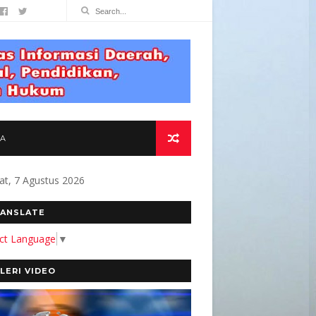
TA
at, 7 Agustus 2026
TMEN KAMI MEMBANGUN MEDIA YANG AKURAT 
ANSLATE
ect Language
▼
LERI VIDEO