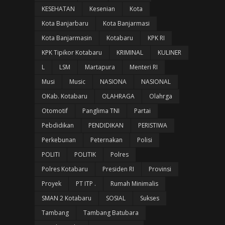
KESEHATAN
Kesenian
Kota
Kota Banjarbaru
Kota Banjarmasi
Kota Banjarmasin
Kotabaru
KPK RI
KPK Tipikor Kotabaru
KRIMINAL
KULINER
L
LSM
Martapura
Menteri RI
Musi
Music
NASIONA
NASIONAL
OKab. Kotabaru
OLAHRAGA
Olahrga
Otomotif
Panglima TNI
Partai
Pebdidikan
PENDIDIKAN
PERISTIWA
Perkebunan
Peternakan
Polisi
POLITI
POLITIK
Polres
Polres Kotabaru
Presiden RI
Provinsi
Proyek
PT ITP .
Rumah Minimalis
SMAN 2 Kotabaru
SOSIAL
Sukses
Tambang
Tambang Batubara