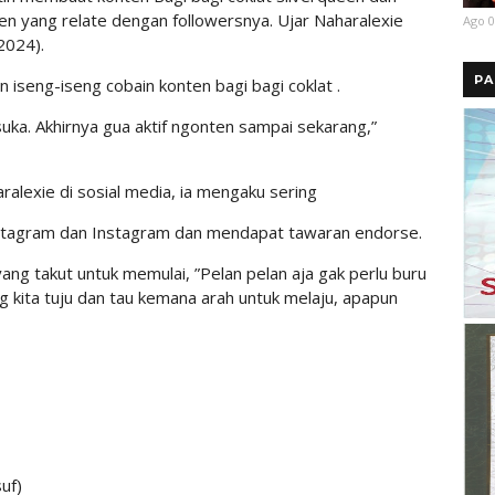
 yang relate dengan followersnya. Ujar Naharalexie
Ago 0
2024).
PA
n iseng-iseng cobain konten bagi bagi coklat .
uka. Akhirnya gua aktif ngonten sampai sekarang,”
ralexie di sosial media, ia mengaku sering
Instagram dan Instagram dan mendapat tawaran endorse.
ng takut untuk memulai, ”Pelan pelan aja gak perlu buru
g kita tuju dan tau kemana arah untuk melaju, apapun
uf)