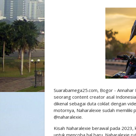
Suarabamega25.com, Bogor - Annahar Din
seorang content creator asal Indonesia y
dikenal sebagai duta coklat dengan vi
motornya, Naharalexie sudah memiliki p
@naharalexie.
Kisah Naharalexie berawal pada 2023, 
untuk mencoba hal baru. Naharalexie ru