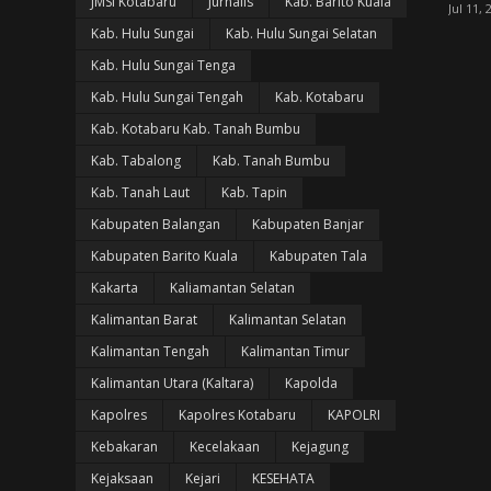
JMSI Kotabaru
Jurnalis
Kab. Barito Kuala
Jul 11, 
Kab. Hulu Sungai
Kab. Hulu Sungai Selatan
Kab. Hulu Sungai Tenga
Kab. Hulu Sungai Tengah
Kab. Kotabaru
Kab. Kotabaru Kab. Tanah Bumbu
Kab. Tabalong
Kab. Tanah Bumbu
Kab. Tanah Laut
Kab. Tapin
Kabupaten Balangan
Kabupaten Banjar
Kabupaten Barito Kuala
Kabupaten Tala
Kakarta
Kaliamantan Selatan
Kalimantan Barat
Kalimantan Selatan
Kalimantan Tengah
Kalimantan Timur
Kalimantan Utara (Kaltara)
Kapolda
Kapolres
Kapolres Kotabaru
KAPOLRI
Kebakaran
Kecelakaan
Kejagung
Kejaksaan
Kejari
KESEHATA