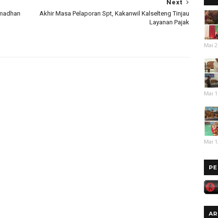
Next
amadhan
Akhir Masa Pelaporan Spt, Kakanwil Kalselteng Tinjau
Layanan Pajak
Mai 2
Mai 1
Mai 1
PE
AR