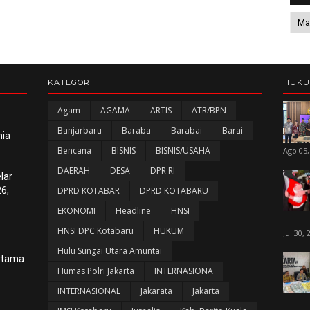
KATEGORI
HUK
Agam
AGAMA
ARTIS
ATR/BPN
Banjarbaru
Baraba
Barabai
Barai
nia
Bencana
BISNIS
BISNIS/USAHA
Ago 05,
DAERAH
DESA
DPR RI
lar
6,
DPRD KOTABAR
DPRD KOTABARU
EKONOMI
Headline
HNSI
HNSI DPC Kotabaru
HUKUM
Jul 30, 
Hulu Sungai Utara Amuntai
ertama
Humas Polri Jakarta
INTERNASIONA
INTERNASIONAL
Jakarata
Jakarta