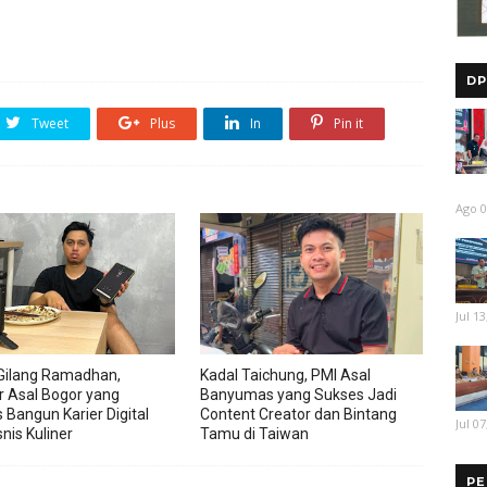
DP
Tweet
Plus
In
Pin it
Ago 0
Jul 13
Gilang Ramadhan,
Kadal Taichung, PMI Asal
r Asal Bogor yang
Banyumas yang Sukses Jadi
 Bangun Karier Digital
Content Creator dan Bintang
Jul 07
nis Kuliner
Tamu di Taiwan
PE