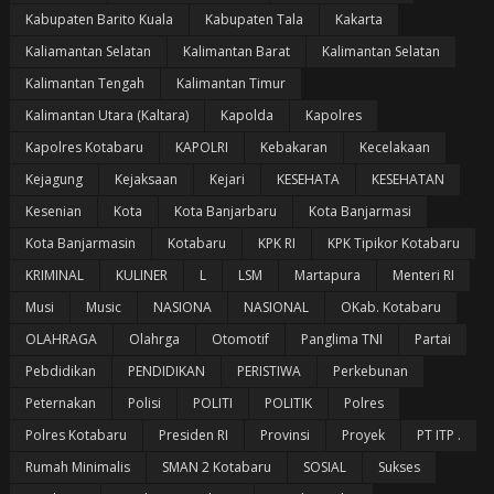
Kabupaten Barito Kuala
Kabupaten Tala
Kakarta
Kaliamantan Selatan
Kalimantan Barat
Kalimantan Selatan
Kalimantan Tengah
Kalimantan Timur
Kalimantan Utara (Kaltara)
Kapolda
Kapolres
Kapolres Kotabaru
KAPOLRI
Kebakaran
Kecelakaan
Kejagung
Kejaksaan
Kejari
KESEHATA
KESEHATAN
Kesenian
Kota
Kota Banjarbaru
Kota Banjarmasi
Kota Banjarmasin
Kotabaru
KPK RI
KPK Tipikor Kotabaru
KRIMINAL
KULINER
L
LSM
Martapura
Menteri RI
Musi
Music
NASIONA
NASIONAL
OKab. Kotabaru
OLAHRAGA
Olahrga
Otomotif
Panglima TNI
Partai
Pebdidikan
PENDIDIKAN
PERISTIWA
Perkebunan
Peternakan
Polisi
POLITI
POLITIK
Polres
Polres Kotabaru
Presiden RI
Provinsi
Proyek
PT ITP .
Rumah Minimalis
SMAN 2 Kotabaru
SOSIAL
Sukses