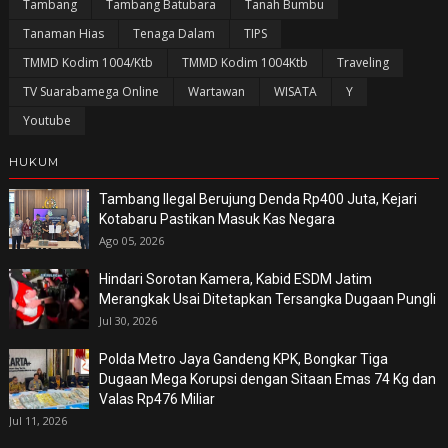
Tambang
Tambang Batubara
Tanah Bumbu
Tanaman Hias
Tenaga Dalam
TIPS
TMMD Kodim 1004/Ktb
TMMD Kodim 1004Ktb
Traveling
TV Suarabamega Online
Wartawan
WISATA
Y
Youtube
HUKUM
Tambang Ilegal Berujung Denda Rp400 Juta, Kejari
Kotabaru Pastikan Masuk Kas Negara
Ago 05, 2026
Hindari Sorotan Kamera, Kabid ESDM Jatim
Merangkak Usai Ditetapkan Tersangka Dugaan Pungli
Jul 30, 2026
Polda Metro Jaya Gandeng KPK, Bongkar Tiga
Dugaan Mega Korupsi dengan Sitaan Emas 74 Kg dan
Valas Rp476 Miliar
Jul 11, 2026