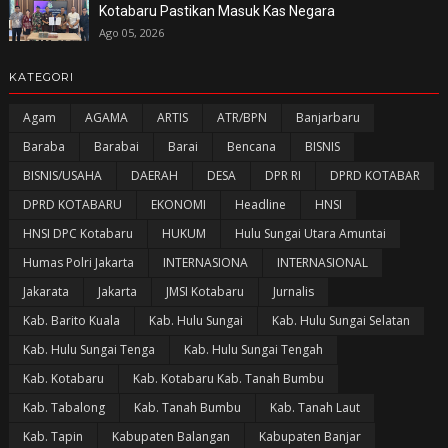
Kotabaru Pastikan Masuk Kas Negara
Ago 05, 2026
KATEGORI
Agam
AGAMA
ARTIS
ATR/BPN
Banjarbaru
Baraba
Barabai
Barai
Bencana
BISNIS
BISNIS/USAHA
DAERAH
DESA
DPR RI
DPRD KOTABAR
DPRD KOTABARU
EKONOMI
Headline
HNSI
HNSI DPC Kotabaru
HUKUM
Hulu Sungai Utara Amuntai
Humas Polri Jakarta
INTERNASIONA
INTERNASIONAL
Jakarata
Jakarta
JMSI Kotabaru
Jurnalis
Kab. Barito Kuala
Kab. Hulu Sungai
Kab. Hulu Sungai Selatan
Kab. Hulu Sungai Tenga
Kab. Hulu Sungai Tengah
Kab. Kotabaru
Kab. Kotabaru Kab. Tanah Bumbu
Kab. Tabalong
Kab. Tanah Bumbu
Kab. Tanah Laut
Kab. Tapin
Kabupaten Balangan
Kabupaten Banjar