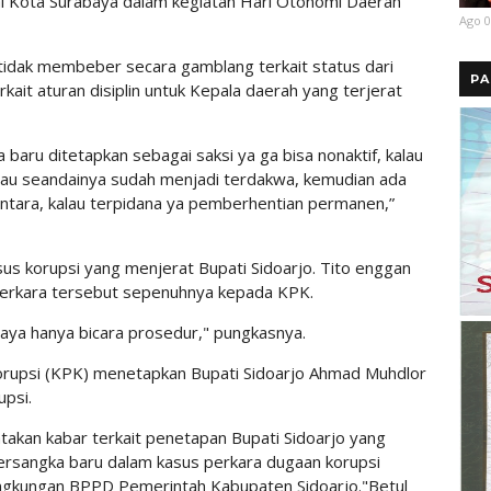
alai Kota Surabaya dalam kegiatan Hari Otonomi Daerah
Ago 0
tidak membeber secara gamblang terkait status dari
PA
ait aturan disiplin untuk Kepala daerah yang terjerat
 baru ditetapkan sebagai saksi ya ga bisa nonaktif, kalau
 Kalau seandainya sudah menjadi terdakwa, kemudian ada
ntara, kalau terpidana ya pemberhentian permanen,”
sus korupsi yang menjerat Bupati Sidoarjo. Tito enggan
erkara tersebut sepenuhnya kepada KPK.
saya hanya bicara prosedur," pungkasnya.
rupsi (KPK) menetapkan Bupati Sidoarjo Ahmad Muhdlor
upsi.
takan kabar terkait penetapan Bupati Sidoarjo yang
tersangka baru dalam kasus perkara dugaan korupsi
ngkungan BPPD Pemerintah Kabupaten Sidoarjo."Betul