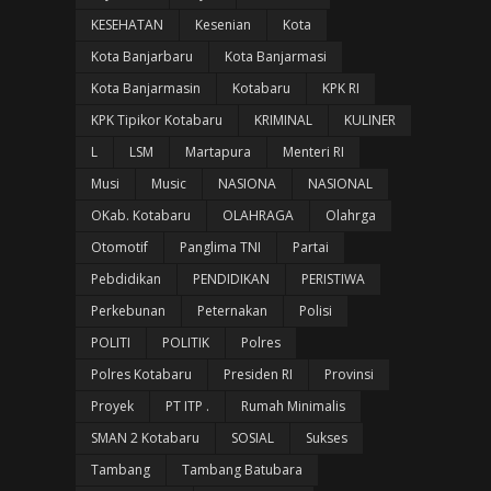
KESEHATAN
Kesenian
Kota
Kota Banjarbaru
Kota Banjarmasi
Kota Banjarmasin
Kotabaru
KPK RI
KPK Tipikor Kotabaru
KRIMINAL
KULINER
L
LSM
Martapura
Menteri RI
Musi
Music
NASIONA
NASIONAL
OKab. Kotabaru
OLAHRAGA
Olahrga
Otomotif
Panglima TNI
Partai
Pebdidikan
PENDIDIKAN
PERISTIWA
Perkebunan
Peternakan
Polisi
POLITI
POLITIK
Polres
Polres Kotabaru
Presiden RI
Provinsi
Proyek
PT ITP .
Rumah Minimalis
SMAN 2 Kotabaru
SOSIAL
Sukses
Tambang
Tambang Batubara