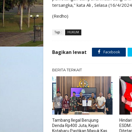
tersangka," kata Ali , Selasa (16/4/2024
(Redho)
Tags :
HUKUM
Bagikan lewat
Facebook
BERITA TERKAIT
Tambang Ilegal Berujung
Hindar
Denda Rp400 Juta, Kejari
ESDM 
Kotabaru Pastikan Masuk Kas
Diteta