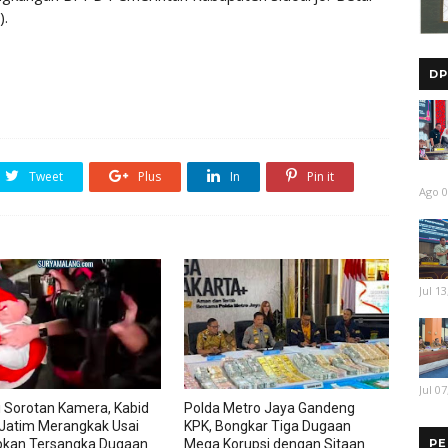
).
DP
Tweet
Plus
In
Pin it
Ago 0
Jul 13
Jul 07
i Sorotan Kamera, Kabid
Polda Metro Jaya Gandeng
Jatim Merangkak Usai
KPK, Bongkar Tiga Dugaan
PE
pkan Tersangka Dugaan
Mega Korupsi dengan Sitaan