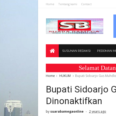
Home
Tentang kami
Contact
SUSUNAN REDAKSI
PEDOMAN ME
Selamat Datang di W
Home
HUKUM
Bupati Sidoarjo Gus Muhdlo
Bupati Sidoarjo 
Dinonaktifkan
by
suarabamegaonline
2 years ago