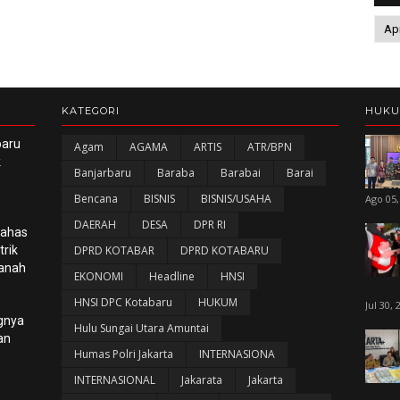
KATEGORI
HUK
baru
Agam
AGAMA
ARTIS
ATR/BPN
k
Banjarbaru
Baraba
Barabai
Barai
Bencana
BISNIS
BISNIS/USAHA
Ago 05,
DAERAH
DESA
DPR RI
Bahas
rik
DPRD KOTABAR
DPRD KOTABARU
panah
EKONOMI
Headline
HNSI
HNSI DPC Kotabaru
HUKUM
Jul 30, 
gnya
Hulu Sungai Utara Amuntai
an
Humas Polri Jakarta
INTERNASIONA
INTERNASIONAL
Jakarata
Jakarta