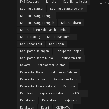
JMSI Kotabaru
Jurnalis
Kab. Barito Kuala
Jul 11, 
Kab. Hulu Sungai
Kab. Hulu Sungai Selatan
Kab. Hulu Sungai Tenga
Kab. Hulu Sungai Tengah
Kab. Kotabaru
Kab. Kotabaru Kab. Tanah Bumbu
Kab. Tabalong
Kab. Tanah Bumbu
Kab. Tanah Laut
Kab. Tapin
Kabupaten Balangan
Kabupaten Banjar
Kabupaten Barito Kuala
Kabupaten Tala
Kakarta
Kaliamantan Selatan
Kalimantan Barat
Kalimantan Selatan
Kalimantan Tengah
Kalimantan Timur
Kalimantan Utara (Kaltara)
Kapolda
Kapolres
Kapolres Kotabaru
KAPOLRI
Kebakaran
Kecelakaan
Kejagung
Kejaksaan
Kejari
KESEHATA