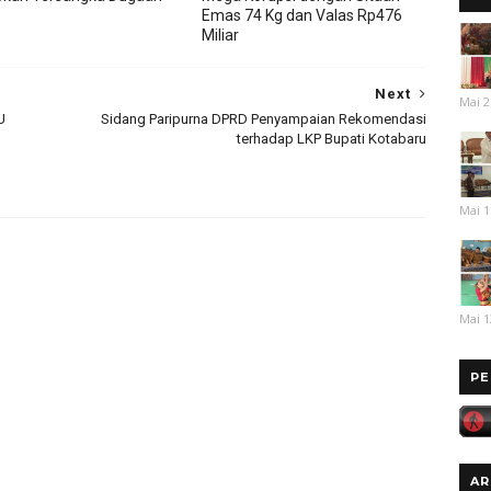
Emas 74 Kg dan Valas Rp476
Miliar
Next
Mai 2
U
Sidang Paripurna DPRD Penyampaian Rekomendasi
terhadap LKP Bupati Kotabaru
Mai 1
Mai 1
PE
AR