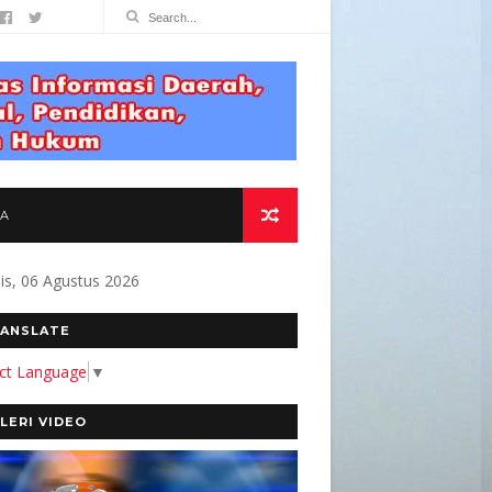
TA
s, 06 Agustus 2026
 KAMI MEMBANGUN MEDIA YANG AKURAT DAN 
ANSLATE
ect Language
▼
LERI VIDEO