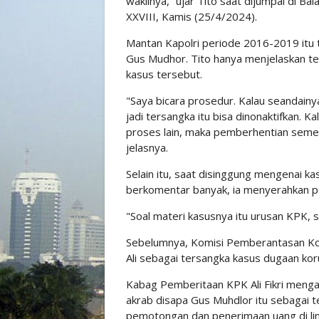
wakilnya,” ujar Tito saat dijumpai di B
XXVIII, Kamis (25/4/2024).
Mantan Kapolri periode 2016-2019 itu 
Gus Mudhor. Tito hanya menjelaskan terk
kasus tersebut.
"Saya bicara prosedur. Kalau seandainya
jadi tersangka itu bisa dinonaktifkan.
proses lain, maka pemberhentian seme
jelasnya.
Selain itu, saat disinggung mengenai ka
berkomentar banyak, ia menyerahkan p
"Soal materi kasusnya itu urusan KPK, 
Sebelumnya, Komisi Pemberantasan Ko
Ali sebagai tersangka kasus dugaan kor
Kabag Pemberitaan KPK Ali Fikri menga
akrab disapa Gus Muhdlor itu sebagai 
pemotongan dan penerimaan uang di li