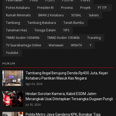
Peternakan
Polisi
POLITI
POLITIK
Polres
Polres Kotabaru
Presiden RI
Provinsi
Proyek
PT ITP .
Rumah Minimalis
SMAN 2 Kotabaru
SOSIAL
Sukses
Tambang
Tambang Batubara
Tanah Bumbu
Tanaman Hias
Tenaga Dalam
TIPS
TMMD Kodim 1004/Ktb
TMMD Kodim 1004Ktb
Traveling
TV Suarabamega Online
Wartawan
WISATA
Y
Youtube
HUKUM
Tambang Ilegal Berujung Denda Rp400 Juta, Kejari
Kotabaru Pastikan Masuk Kas Negara
Ago 05, 2026
Hindari Sorotan Kamera, Kabid ESDM Jatim
Merangkak Usai Ditetapkan Tersangka Dugaan Pungli
Jul 30, 2026
Polda Metro Jaya Gandeng KPK, Bongkar Tiga