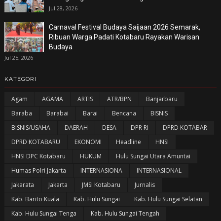
Jul 28, 2026
Carnaval Festival Budaya Saijaan 2026 Semarak,
Ribuan Warga Padati Kotabaru Rayakan Warisan
Budaya
Jul 25, 2026
KATEGORI
Agam
AGAMA
ARTIS
ATR/BPN
Banjarbaru
Baraba
Barabai
Barai
Bencana
BISNIS
BISNIS/USAHA
DAERAH
DESA
DPR RI
DPRD KOTABAR
DPRD KOTABARU
EKONOMI
Headline
HNSI
HNSI DPC Kotabaru
HUKUM
Hulu Sungai Utara Amuntai
Humas Polri Jakarta
INTERNASIONA
INTERNASIONAL
Jakarata
Jakarta
JMSI Kotabaru
Jurnalis
Kab. Barito Kuala
Kab. Hulu Sungai
Kab. Hulu Sungai Selatan
Kab. Hulu Sungai Tenga
Kab. Hulu Sungai Tengah