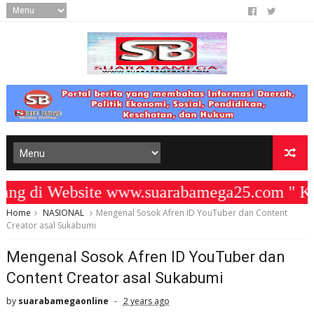
 di Website www.suarabamega25.com " KO
Home
NASIONAL
Mengenal Sosok Afren ID YouTuber dan Content
Creator asal Sukabumi
Mengenal Sosok Afren ID YouTuber dan
Content Creator asal Sukabumi
by
suarabamegaonline
2 years ago