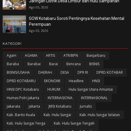
Jaringan Listrik Desa Limbur dan Hulu Sampanah
Ago 05, 2026
GOW Kotabaru Soroti Pentingnya Kesehatan Mental
Perempuan
Ago 03, 2026
KATEGORI
Agam
AGAMA
ARTIS
ATR/BPN
Banjarbaru
Baraba
Barabai
Barai
Bencana
BISNIS
BISNIS/USAHA
DAERAH
DESA
DPR RI
DPRD KOTABAR
DPRD KOTABARU
EKONOMI
Headline
HNSI
HNSI DPC Kotabaru
HUKUM
Hulu Sungai Utara Amuntai
Humas Polri Jakarta
INTERNASIONA
INTERNASIONAL
Jakarata
Jakarta
JMSI Kotabaru
Jurnalis
Kab. Barito Kuala
Kab. Hulu Sungai
Kab. Hulu Sungai Selatan
Kab. Hulu Sungai Tenga
Kab. Hulu Sungai Tengah