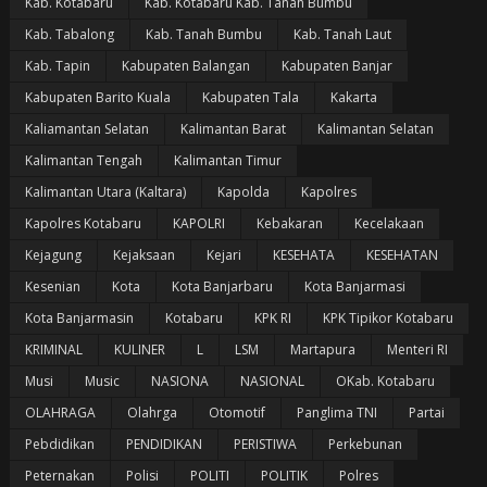
Kab. Kotabaru
Kab. Kotabaru Kab. Tanah Bumbu
Kab. Tabalong
Kab. Tanah Bumbu
Kab. Tanah Laut
Kab. Tapin
Kabupaten Balangan
Kabupaten Banjar
Kabupaten Barito Kuala
Kabupaten Tala
Kakarta
Kaliamantan Selatan
Kalimantan Barat
Kalimantan Selatan
Kalimantan Tengah
Kalimantan Timur
Kalimantan Utara (Kaltara)
Kapolda
Kapolres
Kapolres Kotabaru
KAPOLRI
Kebakaran
Kecelakaan
Kejagung
Kejaksaan
Kejari
KESEHATA
KESEHATAN
Kesenian
Kota
Kota Banjarbaru
Kota Banjarmasi
Kota Banjarmasin
Kotabaru
KPK RI
KPK Tipikor Kotabaru
KRIMINAL
KULINER
L
LSM
Martapura
Menteri RI
Musi
Music
NASIONA
NASIONAL
OKab. Kotabaru
OLAHRAGA
Olahrga
Otomotif
Panglima TNI
Partai
Pebdidikan
PENDIDIKAN
PERISTIWA
Perkebunan
Peternakan
Polisi
POLITI
POLITIK
Polres