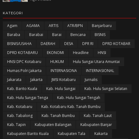
KATEGORI
Agam
AGAMA
ARTIS
ATR/BPN
Banjarbaru
Baraba
Barabai
Barai
Bencana
BISNIS
BISNIS/USAHA
DAERAH
DESA
DPR RI
DPRD KOTABAR
DPRD KOTABARU
EKONOMI
Headline
HNSI
HNSI DPC Kotabaru
HUKUM
Hulu Sungai Utara Amuntai
Humas Polri Jakarta
INTERNASIONA
INTERNASIONAL
Jakarata
Jakarta
JMSI Kotabaru
Jurnalis
Kab. Barito Kuala
Kab. Hulu Sungai
Kab. Hulu Sungai Selatan
Kab. Hulu Sungai Tenga
Kab. Hulu Sungai Tengah
Kab. Kotabaru
Kab. Kotabaru Kab. Tanah Bumbu
Kab. Tabalong
Kab. Tanah Bumbu
Kab. Tanah Laut
Kab. Tapin
Kabupaten Balangan
Kabupaten Banjar
Kabupaten Barito Kuala
Kabupaten Tala
Kakarta