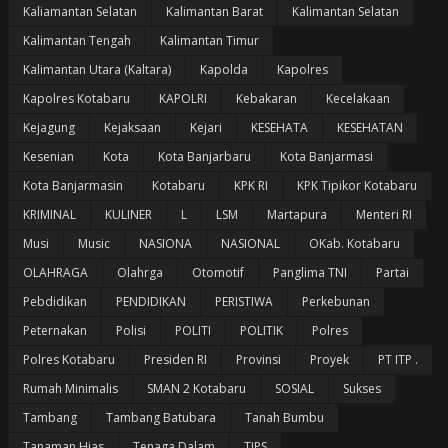
Kaliamantan Selatan
Kalimantan Barat
Kalimantan Selatan
Kalimantan Tengah
Kalimantan Timur
Kalimantan Utara (Kaltara)
Kapolda
Kapolres
Kapolres Kotabaru
KAPOLRI
Kebakaran
Kecelakaan
Kejagung
Kejaksaan
Kejari
KESEHATA
KESEHATAN
Kesenian
Kota
Kota Banjarbaru
Kota Banjarmasi
Kota Banjarmasin
Kotabaru
KPK RI
KPK Tipikor Kotabaru
KRIMINAL
KULINER
L
LSM
Martapura
Menteri RI
Musi
Music
NASIONA
NASIONAL
OKab. Kotabaru
OLAHRAGA
Olahrga
Otomotif
Panglima TNI
Partai
Pebdidikan
PENDIDIKAN
PERISTIWA
Perkebunan
Peternakan
Polisi
POLITI
POLITIK
Polres
Polres Kotabaru
Presiden RI
Provinsi
Proyek
PT ITP .
Rumah Minimalis
SMAN 2 Kotabaru
SOSIAL
Sukses
Tambang
Tambang Batubara
Tanah Bumbu
Tanaman Hias
Tenaga Dalam
TIPS