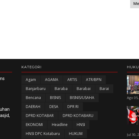
KATEGORI
HUK
ans
Agam
AGAMA
ARTIS
ATR/BPN
Banjarbaru
Baraba
Barabai
Barai
Bencana
BISNIS
BISNIS/USAHA
Ago 05,
DAERAH
DESA
DPR RI
luhan
sjid,
DPRD KOTABAR
DPRD KOTABARU
EKONOMI
Headline
HNSI
HNSI DPC Kotabaru
HUKUM
Jul 30, 