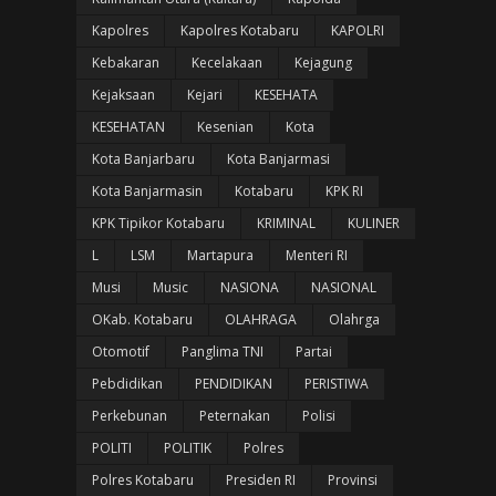
Kapolres
Kapolres Kotabaru
KAPOLRI
Kebakaran
Kecelakaan
Kejagung
Kejaksaan
Kejari
KESEHATA
KESEHATAN
Kesenian
Kota
Kota Banjarbaru
Kota Banjarmasi
Kota Banjarmasin
Kotabaru
KPK RI
KPK Tipikor Kotabaru
KRIMINAL
KULINER
L
LSM
Martapura
Menteri RI
Musi
Music
NASIONA
NASIONAL
OKab. Kotabaru
OLAHRAGA
Olahrga
Otomotif
Panglima TNI
Partai
Pebdidikan
PENDIDIKAN
PERISTIWA
Perkebunan
Peternakan
Polisi
POLITI
POLITIK
Polres
Polres Kotabaru
Presiden RI
Provinsi