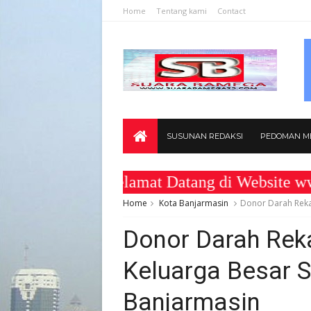
Home
Tentang kami
Contact
SUSUNAN REDAKSI
PEDOMAN ME
Selamat Datang di Website www.su
Home
Kota Banjarmasin
Donor Darah Reka
Donor Darah Re
Keluarga Besar S
Banjarmasin