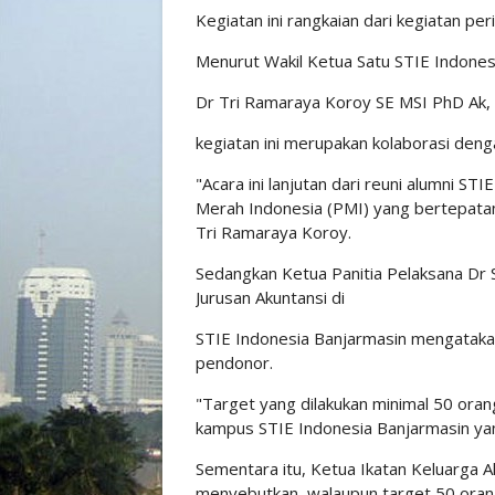
Kegiatan ini rangkaian dari kegiatan p
Menurut Wakil Ketua Satu STIE Indone
Dr Tri Ramaraya Koroy SE MSI PhD Ak,
kegiatan ini merupakan kolaborasi den
"Acara ini lanjutan dari reuni alumni S
Merah Indonesia (PMI) yang bertepatan 
Tri Ramaraya Koroy.
Sedangkan Ketua Panitia Pelaksana Dr S
Jurusan Akuntansi di
STIE Indonesia Banjarmasin mengatakan
pendonor.
"Target yang dilakukan minimal 50 orang
kampus STIE Indonesia Banjarmasin yan
Sementara itu, Ketua Ikatan Keluarga A
menyebutkan, walaupun target 50 orang