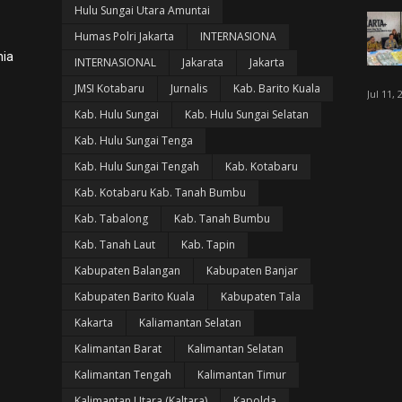
Hulu Sungai Utara Amuntai
Humas Polri Jakarta
INTERNASIONA
nia
INTERNASIONAL
Jakarata
Jakarta
JMSI Kotabaru
Jurnalis
Kab. Barito Kuala
Jul 11, 
Kab. Hulu Sungai
Kab. Hulu Sungai Selatan
Kab. Hulu Sungai Tenga
Kab. Hulu Sungai Tengah
Kab. Kotabaru
Kab. Kotabaru Kab. Tanah Bumbu
Kab. Tabalong
Kab. Tanah Bumbu
Kab. Tanah Laut
Kab. Tapin
Kabupaten Balangan
Kabupaten Banjar
Kabupaten Barito Kuala
Kabupaten Tala
Kakarta
Kaliamantan Selatan
Kalimantan Barat
Kalimantan Selatan
Kalimantan Tengah
Kalimantan Timur
Kalimantan Utara (Kaltara)
Kapolda