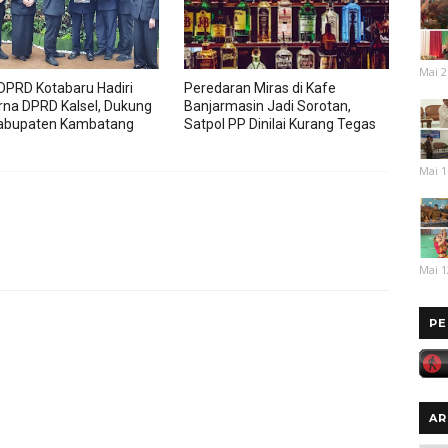
Mai 2
DPRD Kotabaru Hadiri
Peredaran Miras di Kafe
rna DPRD Kalsel, Dukung
Banjarmasin Jadi Sorotan,
abupaten Kambatang
Satpol PP Dinilai Kurang Tegas
Mai 1
u
Mai 1
PE
AR