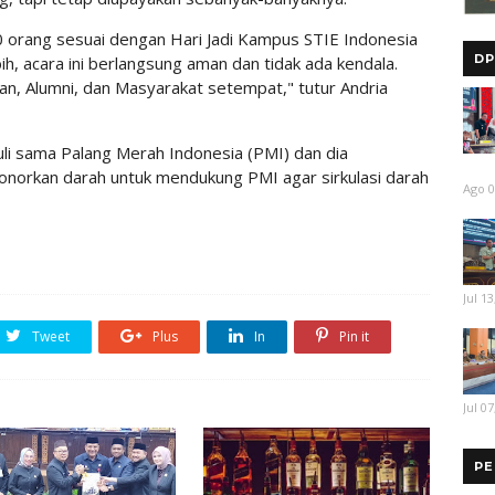
 50 orang sesuai dengan Hari Jadi Kampus STIE Indonesia
DP
ih, acara ini berlangsung aman dan tidak ada kendala.
wan, Alumni, dan Masyarakat setempat," tutur Andria
uli sama Palang Merah Indonesia (PMI) dan dia
orkan darah untuk mendukung PMI agar sirkulasi darah
Ago 0
Jul 13
Tweet
Plus
In
Pin it
Jul 07
PE