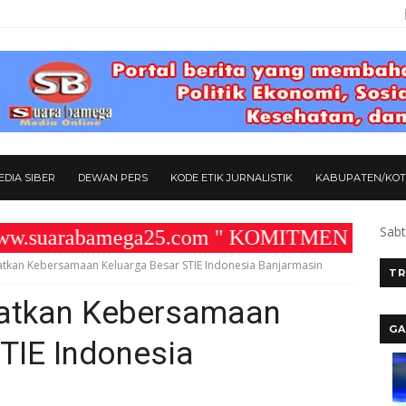
DIA SIBER
DEWAN PERS
KODE ETIK JURNALISTIK
KABUPATEN/KO
Sabt
arabamega25.com " KOMITMEN KAMI MEMBAN
tkan Kebersamaan Keluarga Besar STIE Indonesia Banjarmasin
TR
katkan Kebersamaan
GA
TIE Indonesia