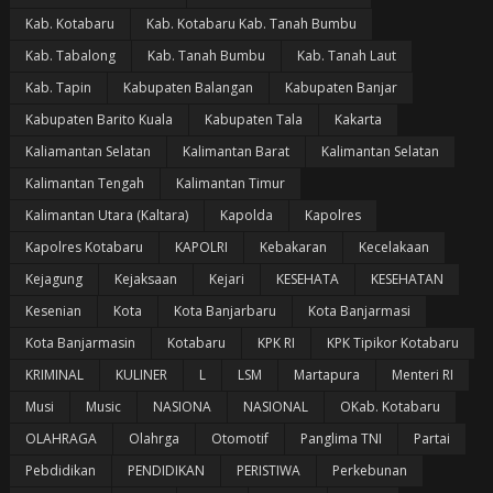
Kab. Kotabaru
Kab. Kotabaru Kab. Tanah Bumbu
Kab. Tabalong
Kab. Tanah Bumbu
Kab. Tanah Laut
Kab. Tapin
Kabupaten Balangan
Kabupaten Banjar
Kabupaten Barito Kuala
Kabupaten Tala
Kakarta
Kaliamantan Selatan
Kalimantan Barat
Kalimantan Selatan
Kalimantan Tengah
Kalimantan Timur
Kalimantan Utara (Kaltara)
Kapolda
Kapolres
Kapolres Kotabaru
KAPOLRI
Kebakaran
Kecelakaan
Kejagung
Kejaksaan
Kejari
KESEHATA
KESEHATAN
Kesenian
Kota
Kota Banjarbaru
Kota Banjarmasi
Kota Banjarmasin
Kotabaru
KPK RI
KPK Tipikor Kotabaru
KRIMINAL
KULINER
L
LSM
Martapura
Menteri RI
Musi
Music
NASIONA
NASIONAL
OKab. Kotabaru
OLAHRAGA
Olahrga
Otomotif
Panglima TNI
Partai
Pebdidikan
PENDIDIKAN
PERISTIWA
Perkebunan