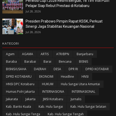
Perwosi Cup I 2026 Resmi Bergulir, 16 Tim Voli Putri
Pelajar Siap Rebut Prestasi di Kotabaru
Jul 28, 2026
Presiden Prabowo Pimpin Rapat KSSK, Perkuat
Sinergi Jaga Stabilitas Keuangan Nasional
Jul 28, 2026
KATEGORI
Agam
AGAMA
ARTIS
ATR/BPN
Banjarbaru
Baraba
Barabai
Barai
Bencana
BISNIS
BISNIS/USAHA
DAERAH
DESA
DPR RI
DPRD KOTABAR
DPRD KOTABARU
EKONOMI
Headline
HNSI
HNSI DPC Kotabaru
HUKUM
Hulu Sungai Utara Amuntai
Humas Polri Jakarta
INTERNASIONA
INTERNASIONAL
Jakarata
Jakarta
JMSI Kotabaru
Jurnalis
Kab. Barito Kuala
Kab. Hulu Sungai
Kab. Hulu Sungai Selatan
Kab. Hulu Sungai Tenga
Kab. Hulu Sungai Tengah