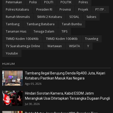
Peternakan
Polisi
POLITI
POLITIK
Polres
Polres Kotabaru
Presiden RI
Provinsi
Proyek
PT ITP .
Rumah Minimalis
SMAN 2 Kotabaru
SOSIAL
Sukses
Tambang
Tambang Batubara
Tanah Bumbu
Tanaman Hias
Tenaga Dalam
TIPS
TMMD Kodim 1004/Ktb
TMMD Kodim 1004Ktb
Traveling
TV Suarabamega Online
Wartawan
WISATA
Y
Youtube
HUKUM
Tambang Ilegal Berujung Denda Rp400 Juta, Kejari
Kotabaru Pastikan Masuk Kas Negara
Ago 05, 2026
Hindari Sorotan Kamera, Kabid ESDM Jatim
Merangkak Usai Ditetapkan Tersangka Dugaan Pungli
Jul 30, 2026