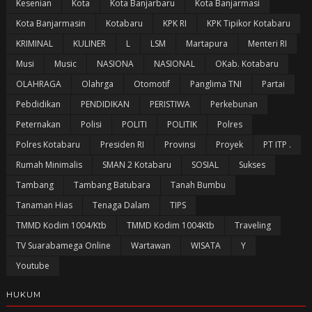
Kesenian
Kota
Kota Banjarbaru
Kota Banjarmasi
Kota Banjarmasin
Kotabaru
KPK RI
KPK Tipikor Kotabaru
KRIMINAL
KULINER
L
LSM
Martapura
Menteri RI
Musi
Music
NASIONA
NASIONAL
OKab. Kotabaru
OLAHRAGA
Olahrga
Otomotif
Panglima TNI
Partai
Pebdidikan
PENDIDIKAN
PERISTIWA
Perkebunan
Peternakan
Polisi
POLITI
POLITIK
Polres
Polres Kotabaru
Presiden RI
Provinsi
Proyek
PT ITP .
Rumah Minimalis
SMAN 2 Kotabaru
SOSIAL
Sukses
Tambang
Tambang Batubara
Tanah Bumbu
Tanaman Hias
Tenaga Dalam
TIPS
TMMD Kodim 1004/Ktb
TMMD Kodim 1004Ktb
Traveling
TV Suarabamega Online
Wartawan
WISATA
Y
Youtube
HUKUM