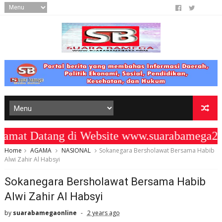
t Datang di Website www.suarabamega25.
Home
AGAMA
NASIONAL
Sokanegara Bersholawat Bersama Habib
Alwi Zahir Al Habsyi
Sokanegara Bersholawat Bersama Habib
Alwi Zahir Al Habsyi
by
suarabamegaonline
2 years ago