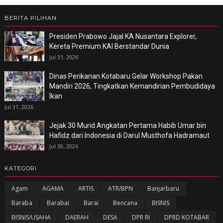
BERITA PILIHAN
Presiden Prabowo Jajal KA Nusantara Explorer,
Kereta Premium KAI Berstandar Dunia
Jul 31, 2026
Dinas Perikanan Kotabaru Gelar Workshop Pakan
Mandiri 2026, Tingkatkan Kemandirian Pembudidaya
Ikan
Jul 31, 2026
Jejak 30 Murid Angkatan Pertama Habib Umar bin
Hafidz dari Indonesia di Darul Musthofa Hadramaut
Jul 30, 2026
KATEGORI
Agam
AGAMA
ARTIS
ATR/BPN
Banjarbaru
Baraba
Barabai
Barai
Bencana
BISNIS
BISNIS/USAHA
DAERAH
DESA
DPR RI
DPRD KOTABAR