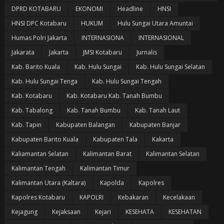
DPRD KOTABARU
EKONOMI
Headline
HNSI
HNSI DPC Kotabaru
HUKUM
Hulu Sungai Utara Amuntai
Humas Polri Jakarta
INTERNASIONA
INTERNASIONAL
Jakarata
Jakarta
JMSI Kotabaru
Jurnalis
Kab. Barito Kuala
Kab. Hulu Sungai
Kab. Hulu Sungai Selatan
Kab. Hulu Sungai Tenga
Kab. Hulu Sungai Tengah
Kab. Kotabaru
Kab. Kotabaru Kab. Tanah Bumbu
Kab. Tabalong
Kab. Tanah Bumbu
Kab. Tanah Laut
Kab. Tapin
Kabupaten Balangan
Kabupaten Banjar
Kabupaten Barito Kuala
Kabupaten Tala
Kakarta
Kaliamantan Selatan
Kalimantan Barat
Kalimantan Selatan
Kalimantan Tengah
Kalimantan Timur
Kalimantan Utara (Kaltara)
Kapolda
Kapolres
Kapolres Kotabaru
KAPOLRI
Kebakaran
Kecelakaan
Kejagung
Kejaksaan
Kejari
KESEHATA
KESEHATAN