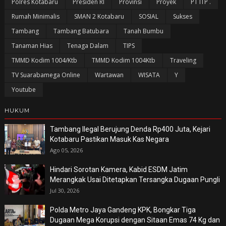
Polres Kotabaru
Presiden RI
Provinsi
Proyek
PT ITP .
Rumah Minimalis
SMAN 2 Kotabaru
SOSIAL
Sukses
Tambang
Tambang Batubara
Tanah Bumbu
Tanaman Hias
Tenaga Dalam
TIPS
TMMD Kodim 1004/Ktb
TMMD Kodim 1004Ktb
Traveling
TV Suarabamega Online
Wartawan
WISATA
Y
Youtube
HUKUM
Tambang Ilegal Berujung Denda Rp400 Juta, Kejari
Kotabaru Pastikan Masuk Kas Negara
Ago 05, 2026
Hindari Sorotan Kamera, Kabid ESDM Jatim
Merangkak Usai Ditetapkan Tersangka Dugaan Pungli
Jul 30, 2026
Polda Metro Jaya Gandeng KPK, Bongkar Tiga
Dugaan Mega Korupsi dengan Sitaan Emas 74 Kg dan