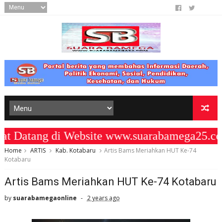
atang di Website www.suarabamega25.com
Home
ARTIS
Kab. Kotabaru
Artis Bams Meriahkan HUT Ke-74
Kotabaru
Artis Bams Meriahkan HUT Ke-74 Kotabaru
by
suarabamegaonline
2 years ago