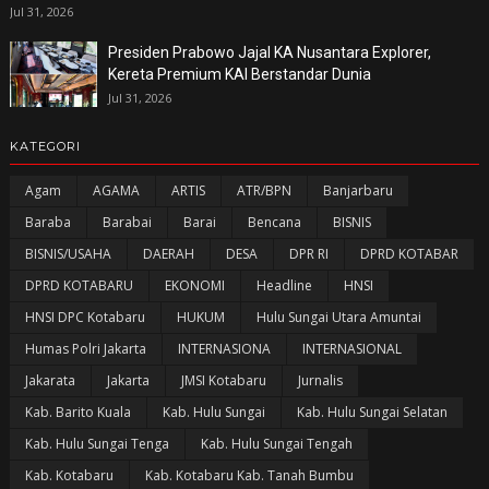
Jul 31, 2026
Presiden Prabowo Jajal KA Nusantara Explorer,
Kereta Premium KAI Berstandar Dunia
Jul 31, 2026
KATEGORI
Agam
AGAMA
ARTIS
ATR/BPN
Banjarbaru
Baraba
Barabai
Barai
Bencana
BISNIS
BISNIS/USAHA
DAERAH
DESA
DPR RI
DPRD KOTABAR
DPRD KOTABARU
EKONOMI
Headline
HNSI
HNSI DPC Kotabaru
HUKUM
Hulu Sungai Utara Amuntai
Humas Polri Jakarta
INTERNASIONA
INTERNASIONAL
Jakarata
Jakarta
JMSI Kotabaru
Jurnalis
Kab. Barito Kuala
Kab. Hulu Sungai
Kab. Hulu Sungai Selatan
Kab. Hulu Sungai Tenga
Kab. Hulu Sungai Tengah
Kab. Kotabaru
Kab. Kotabaru Kab. Tanah Bumbu