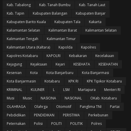
Kab. Tabalong
Kab. Tanah Bumbu
Kab. Tanah Laut
Kab. Tapin
Kabupaten Balangan
Kabupaten Banjar
Kabupaten Barito Kuala
Kabupaten Tala
Kakarta
Kaliamantan Selatan
Kalimantan Barat
Kalimantan Selatan
Kalimantan Tengah
Kalimantan Timur
Kalimantan Utara (Kaltara)
Kapolda
Kapolres
Kapolres Kotabaru
KAPOLRI
Kebakaran
Kecelakaan
Kejagung
Kejaksaan
Kejari
KESEHATA
KESEHATAN
Kesenian
Kota
Kota Banjarbaru
Kota Banjarmasi
Kota Banjarmasin
Kotabaru
KPK RI
KPK Tipikor Kotabaru
KRIMINAL
KULINER
L
LSM
Martapura
Menteri RI
Musi
Music
NASIONA
NASIONAL
OKab. Kotabaru
OLAHRAGA
Olahrga
Otomotif
Panglima TNI
Partai
Pebdidikan
PENDIDIKAN
PERISTIWA
Perkebunan
Peternakan
Polisi
POLITI
POLITIK
Polres