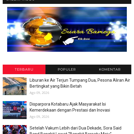
TERBARU
POPULER
KOMENTAR
Liburan ke Air Terjun Tumpang Dua, Pesona Aliran Air
Bertingkat yang Bikin Betah
Ago 09, 2026
Disparpora Kotabaru Ajak Masyarakat Isi
Kemerdekaan dengan Prestasi dan Inovasi
Ago 09, 2026
Setelah Vakum Lebih dari Dua Dekade, Sora Said
Band Bangkit Lewat “Bangkit Bersatu Maju”