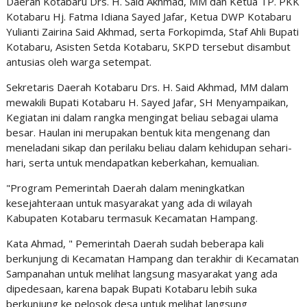
Daerah Kotabaru Drs. H. Said Akhmad, MM dan Ketua TP. PKK
Kotabaru Hj. Fatma Idiana Sayed Jafar, Ketua DWP Kotabaru
Yulianti Zairina Said Akhmad, serta Forkopimda, Staf Ahli Bupati
Kotabaru, Asisten Setda Kotabaru, SKPD tersebut disambut
antusias oleh warga setempat.
Sekretaris Daerah Kotabaru Drs. H. Said Akhmad, MM dalam
mewakili Bupati Kotabaru H. Sayed Jafar, SH Menyampaikan,
Kegiatan ini dalam rangka mengingat beliau sebagai ulama
besar. Haulan ini merupakan bentuk kita mengenang dan
meneladani sikap dan perilaku beliau dalam kehidupan sehari-
hari, serta untuk mendapatkan keberkahan, kemualian.
"Program Pemerintah Daerah dalam meningkatkan
kesejahteraan untuk masyarakat yang ada di wilayah
Kabupaten Kotabaru termasuk Kecamatan Hampang.
Kata Ahmad, " Pemerintah Daerah sudah beberapa kali
berkunjung di Kecamatan Hampang dan terakhir di Kecamatan
Sampanahan untuk melihat langsung masyarakat yang ada
dipedesaan, karena bapak Bupati Kotabaru lebih suka
berkunjung ke pelosok desa untuk melihat langsung