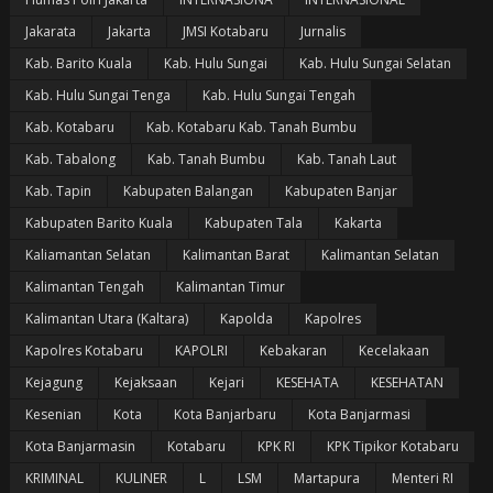
Jakarata
Jakarta
JMSI Kotabaru
Jurnalis
Kab. Barito Kuala
Kab. Hulu Sungai
Kab. Hulu Sungai Selatan
Kab. Hulu Sungai Tenga
Kab. Hulu Sungai Tengah
Kab. Kotabaru
Kab. Kotabaru Kab. Tanah Bumbu
Kab. Tabalong
Kab. Tanah Bumbu
Kab. Tanah Laut
Kab. Tapin
Kabupaten Balangan
Kabupaten Banjar
Kabupaten Barito Kuala
Kabupaten Tala
Kakarta
Kaliamantan Selatan
Kalimantan Barat
Kalimantan Selatan
Kalimantan Tengah
Kalimantan Timur
Kalimantan Utara (Kaltara)
Kapolda
Kapolres
Kapolres Kotabaru
KAPOLRI
Kebakaran
Kecelakaan
Kejagung
Kejaksaan
Kejari
KESEHATA
KESEHATAN
Kesenian
Kota
Kota Banjarbaru
Kota Banjarmasi
Kota Banjarmasin
Kotabaru
KPK RI
KPK Tipikor Kotabaru
KRIMINAL
KULINER
L
LSM
Martapura
Menteri RI