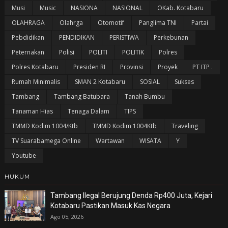
Musi
Music
NASIONA
NASIONAL
OKab. Kotabaru
OLAHRAGA
Olahrga
Otomotif
Panglima TNI
Partai
Pebdidikan
PENDIDIKAN
PERISTIWA
Perkebunan
Peternakan
Polisi
POLITI
POLITIK
Polres
Polres Kotabaru
Presiden RI
Provinsi
Proyek
PT ITP .
Rumah Minimalis
SMAN 2 Kotabaru
SOSIAL
Sukses
Tambang
Tambang Batubara
Tanah Bumbu
Tanaman Hias
Tenaga Dalam
TIPS
TMMD Kodim 1004/Ktb
TMMD Kodim 1004Ktb
Traveling
TV Suarabamega Online
Wartawan
WISATA
Y
Youtube
HUKUM
Tambang Ilegal Berujung Denda Rp400 Juta, Kejari
Kotabaru Pastikan Masuk Kas Negara
Ago 05, 2026