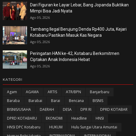
Dari Figuran ke Layar Lebar, Bang Jopanda Buktikan
Mimpi Bisa Jadi Nyata
Ago 05, 2026
Tambang Ilegal Berujung Denda Rp400 Juta, Kejari
Kotabaru Pastikan Masuk Kas Negara
Ago 05, 2026
Peringatan HAN ke-42, Kotabaru Berkomitmen
Ciptakan Anak Indonesia Hebat
Ago 05, 2026
KATEGORI
Agam
AGAMA
ARTIS
ATR/BPN
Banjarbaru
Baraba
Barabai
Barai
Bencana
BISNIS
BISNIS/USAHA
DAERAH
DESA
DPR RI
DPRD KOTABAR
DPRD KOTABARU
EKONOMI
Headline
HNSI
HNSI DPC Kotabaru
HUKUM
Hulu Sungai Utara Amuntai
Humas Polri Jakarta
INTERNASIONA
INTERNASIONAL