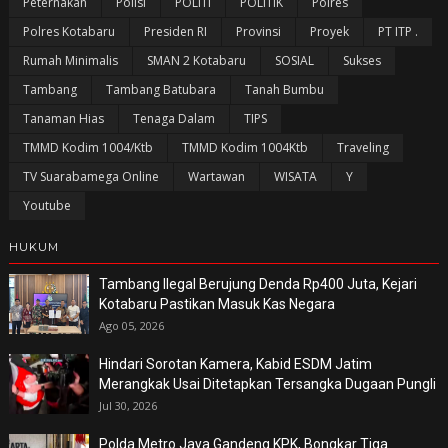
Peternakan
Polisi
POLITI
POLITIK
Polres
Polres Kotabaru
Presiden RI
Provinsi
Proyek
PT ITP .
Rumah Minimalis
SMAN 2 Kotabaru
SOSIAL
Sukses
Tambang
Tambang Batubara
Tanah Bumbu
Tanaman Hias
Tenaga Dalam
TIPS
TMMD Kodim 1004/Ktb
TMMD Kodim 1004Ktb
Traveling
TV Suarabamega Online
Wartawan
WISATA
Y
Youtube
HUKUM
Tambang Ilegal Berujung Denda Rp400 Juta, Kejari
Kotabaru Pastikan Masuk Kas Negara
Ago 05, 2026
Hindari Sorotan Kamera, Kabid ESDM Jatim
Merangkak Usai Ditetapkan Tersangka Dugaan Pungli
Jul 30, 2026
Polda Metro Jaya Gandeng KPK, Bongkar Tiga