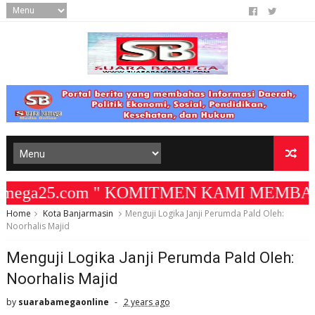
ega25.com " KOMITMEN KAMI MEMBANGUN ME
Home
Kota Banjarmasin
Menguji Logika Janji Perumda Pald Oleh:
Noorhalis Majid
Menguji Logika Janji Perumda Pald Oleh:
Noorhalis Majid
by
suarabamegaonline
2 years ago