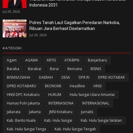
Indonesia 2031
Jul 29, 2026
Polres Tanah Laut Gagalkan Peredaran Narkoba,
Ribuan Jiwa Berhasil Diselamatkan
Jul 29, 2026
KATEGORI
Agam
AGAMA
ARTIS
ATR/BPN
Banjarbaru
Baraba
Barabai
Barai
Bencana
BISNIS
BISNIS/USAHA
DAERAH
DESA
DPR RI
DPRD KOTABAR
DPRD KOTABARU
EKONOMI
Headline
HNSI
HNSI DPC Kotabaru
HUKUM
Hulu Sungai Utara Amuntai
Humas Polri Jakarta
INTERNASIONA
INTERNASIONAL
Jakarata
Jakarta
JMSI Kotabaru
Jurnalis
Kab. Barito Kuala
Kab. Hulu Sungai
Kab. Hulu Sungai Selatan
Kab. Hulu Sungai Tenga
Kab. Hulu Sungai Tengah