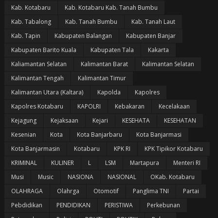
Kab. Kotabaru
Kab. Kotabaru Kab. Tanah Bumbu
Kab. Tabalong
Kab. Tanah Bumbu
Kab. Tanah Laut
Kab. Tapin
Kabupaten Balangan
Kabupaten Banjar
Kabupaten Barito Kuala
Kabupaten Tala
Kakarta
Kaliamantan Selatan
Kalimantan Barat
Kalimantan Selatan
Kalimantan Tengah
Kalimantan Timur
Kalimantan Utara (Kaltara)
Kapolda
Kapolres
Kapolres Kotabaru
KAPOLRI
Kebakaran
Kecelakaan
Kejagung
Kejaksaan
Kejari
KESEHATA
KESEHATAN
Kesenian
Kota
Kota Banjarbaru
Kota Banjarmasi
Kota Banjarmasin
Kotabaru
KPK RI
KPK Tipikor Kotabaru
KRIMINAL
KULINER
L
LSM
Martapura
Menteri RI
Musi
Music
NASIONA
NASIONAL
OKab. Kotabaru
OLAHRAGA
Olahrga
Otomotif
Panglima TNI
Partai
Pebdidikan
PENDIDIKAN
PERISTIWA
Perkebunan