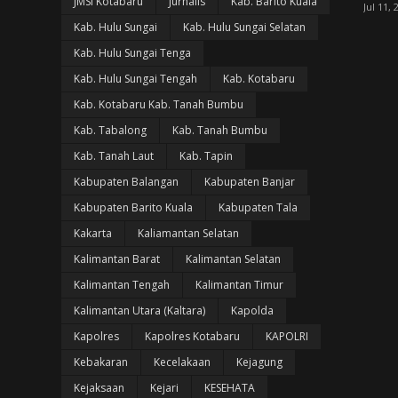
JMSI Kotabaru
Jurnalis
Kab. Barito Kuala
Jul 11, 
Kab. Hulu Sungai
Kab. Hulu Sungai Selatan
Kab. Hulu Sungai Tenga
Kab. Hulu Sungai Tengah
Kab. Kotabaru
Kab. Kotabaru Kab. Tanah Bumbu
Kab. Tabalong
Kab. Tanah Bumbu
Kab. Tanah Laut
Kab. Tapin
Kabupaten Balangan
Kabupaten Banjar
Kabupaten Barito Kuala
Kabupaten Tala
Kakarta
Kaliamantan Selatan
Kalimantan Barat
Kalimantan Selatan
Kalimantan Tengah
Kalimantan Timur
Kalimantan Utara (Kaltara)
Kapolda
Kapolres
Kapolres Kotabaru
KAPOLRI
Kebakaran
Kecelakaan
Kejagung
Kejaksaan
Kejari
KESEHATA