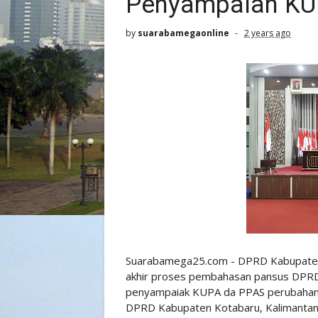
Penyampaian KU
by
suarabamegaonline
2 years ago
Suarabamega25.com - DPRD Kabupaten 
akhir proses pembahasan pansus DPRD
penyampaiak KUPA da PPAS perubahan 2
DPRD Kabupaten Kotabaru, Kalimantan 