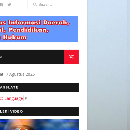
TA
at, 7 Agustus 2026
MEN KAMI MEMBANGUN MEDIA YANG AKURAT D
ANSLATE
ect Language
▼
LERI VIDEO