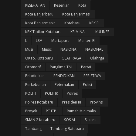
KESEHATAN
Kesenian
Kota
Kota Banjarbaru
Kota Banjarmasi
Kota Banjarmasin
Kotabaru
KPK RI
KPK Tipikor Kotabaru
KRIMINAL
KULINER
L
LSM
Martapura
Menteri RI
Musi
Music
NASIONA
NASIONAL
OKab. Kotabaru
OLAHRAGA
Olahrga
Otomotif
Panglima TNI
Partai
Pebdidikan
PENDIDIKAN
PERISTIWA
Perkebunan
Peternakan
Polisi
POLITI
POLITIK
Polres
Polres Kotabaru
Presiden RI
Provinsi
Proyek
PT ITP .
Rumah Minimalis
SMAN 2 Kotabaru
SOSIAL
Sukses
Tambang
Tambang Batubara