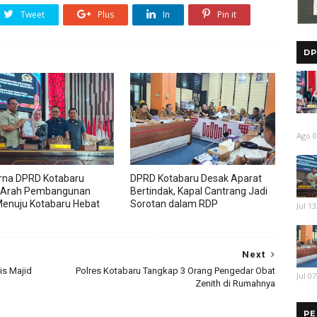
Tweet
Plus
In
Pin it
DP
Ago 0
rna DPRD Kotabaru
DPRD Kotabaru Desak Aparat
 Arah Pembangunan
Bertindak, Kapal Cantrang Jadi
enuju Kotabaru Hebat
Sorotan dalam RDP
Jul 13
Next
s Majid
Polres Kotabaru Tangkap 3 Orang Pengedar Obat
Jul 07
Zenith di Rumahnya
PE