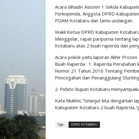
Acara dihadiri Asisten 1 Sekda Kabupa
Forkopimda, Anggota DPRD Kabupaten 
PDAM Kotabaru dan tamu undangan.
Wakil Ketua DPRD Kabupaten Kotabaru
Menggelar, rapat paripurna tentang l
Kotabaru atas 2 buah raperda dan pe
Acara pokok yaitu laporan Akhir Pros
Buah Raperda : 1. Raperda Perubahan 
Nomor 21 Tahun 2016 Tentang Pemben
Pencegahan dan Penanggulang Stunting
2. Pidato Bupati Kotabaru menyampai
Kata Mukhni,"Selanjut kita dengarkan
Kabupaten Kotabaru 2 buah Raperda,"
Tags :
DPRD KOTABARU