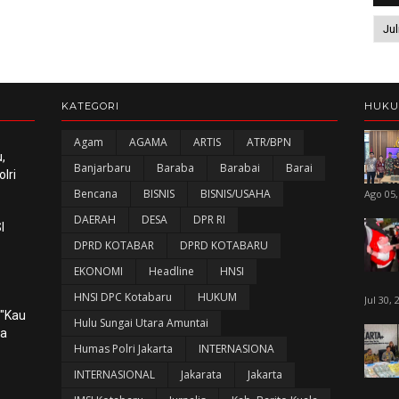
KATEGORI
HUK
Agam
AGAMA
ARTIS
ATR/BPN
,
Banjarbaru
Baraba
Barabai
Barai
lri
Bencana
BISNIS
BISNIS/USAHA
Ago 05,
DAERAH
DESA
DPR RI
I
DPRD KOTABAR
DPRD KOTABARU
EKONOMI
Headline
HNSI
HNSI DPC Kotabaru
HUKUM
Jul 30, 
 "Kau
Hulu Sungai Utara Amuntai
ka
Humas Polri Jakarta
INTERNASIONA
INTERNASIONAL
Jakarata
Jakarta