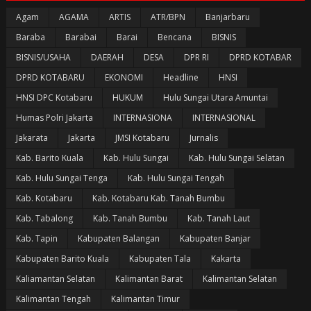
Agam
AGAMA
ARTIS
ATR/BPN
Banjarbaru
Baraba
Barabai
Barai
Bencana
BISNIS
BISNIS/USAHA
DAERAH
DESA
DPR RI
DPRD KOTABAR
DPRD KOTABARU
EKONOMI
Headline
HNSI
HNSI DPC Kotabaru
HUKUM
Hulu Sungai Utara Amuntai
Humas Polri Jakarta
INTERNASIONA
INTERNASIONAL
Jakarata
Jakarta
JMSI Kotabaru
Jurnalis
Kab. Barito Kuala
Kab. Hulu Sungai
Kab. Hulu Sungai Selatan
Kab. Hulu Sungai Tenga
Kab. Hulu Sungai Tengah
Kab. Kotabaru
Kab. Kotabaru Kab. Tanah Bumbu
Kab. Tabalong
Kab. Tanah Bumbu
Kab. Tanah Laut
Kab. Tapin
Kabupaten Balangan
Kabupaten Banjar
Kabupaten Barito Kuala
Kabupaten Tala
Kakarta
Kaliamantan Selatan
Kalimantan Barat
Kalimantan Selatan
Kalimantan Tengah
Kalimantan Timur