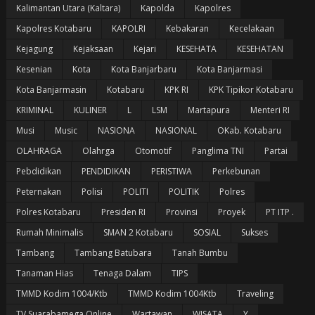
Kalimantan Utara (Kaltara)
Kapolda
Kapolres
Kapolres Kotabaru
KAPOLRI
Kebakaran
Kecelakaan
Kejagung
Kejaksaan
Kejari
KESEHATA
KESEHATAN
Kesenian
Kota
Kota Banjarbaru
Kota Banjarmasi
Kota Banjarmasin
Kotabaru
KPK RI
KPK Tipikor Kotabaru
KRIMINAL
KULINER
L
LSM
Martapura
Menteri RI
Musi
Music
NASIONA
NASIONAL
OKab. Kotabaru
OLAHRAGA
Olahrga
Otomotif
Panglima TNI
Partai
Pebdidikan
PENDIDIKAN
PERISTIWA
Perkebunan
Peternakan
Polisi
POLITI
POLITIK
Polres
Polres Kotabaru
Presiden RI
Provinsi
Proyek
PT ITP .
Rumah Minimalis
SMAN 2 Kotabaru
SOSIAL
Sukses
Tambang
Tambang Batubara
Tanah Bumbu
Tanaman Hias
Tenaga Dalam
TIPS
TMMD Kodim 1004/Ktb
TMMD Kodim 1004Ktb
Traveling
TV Suarabamega Online
Wartawan
WISATA
Y