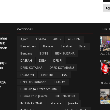
KATEGORI
HUK
Bahas
Agam
AGAMA
ARTIS
ATR/BPN
rik
Banjarbaru
Baraba
Barabai
Barai
panah
Bencana
BISNIS
BISNIS/USAHA
Ago 05,
DAERAH
DESA
DPR RI
gnya
an
DPRD KOTABAR
DPRD KOTABARU
EKONOMI
Headline
HNSI
HNSI DPC Kotabaru
HUKUM
2026
Jul 30, 
n
Hulu Sungai Utara Amuntai
Humas Polri Jakarta
INTERNASIONA
INTERNASIONAL
Jakarata
Jakarta