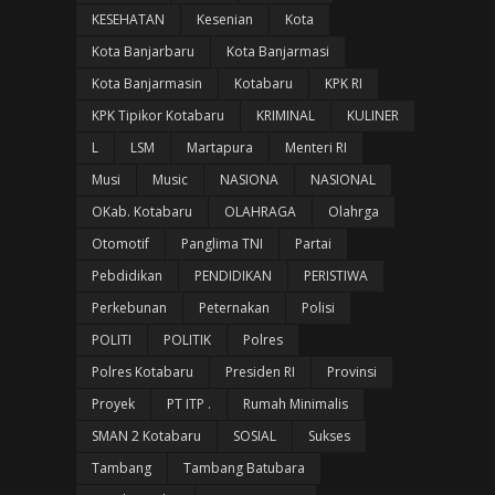
KESEHATAN
Kesenian
Kota
Kota Banjarbaru
Kota Banjarmasi
Kota Banjarmasin
Kotabaru
KPK RI
KPK Tipikor Kotabaru
KRIMINAL
KULINER
L
LSM
Martapura
Menteri RI
Musi
Music
NASIONA
NASIONAL
OKab. Kotabaru
OLAHRAGA
Olahrga
Otomotif
Panglima TNI
Partai
Pebdidikan
PENDIDIKAN
PERISTIWA
Perkebunan
Peternakan
Polisi
POLITI
POLITIK
Polres
Polres Kotabaru
Presiden RI
Provinsi
Proyek
PT ITP .
Rumah Minimalis
SMAN 2 Kotabaru
SOSIAL
Sukses
Tambang
Tambang Batubara