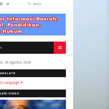
TA
s, 06 Agustus 2026
OMITMEN KAMI MEMBANGUN MEDIA YANG AKURA
ANSLATE
ect Language
▼
LERI VIDEO