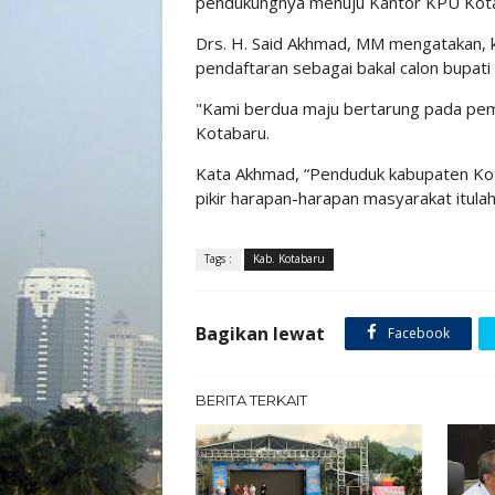
pendukungnya menuju Kantor KPU Kot
Drs. H. Said Akhmad, MM mengatakan, 
pendaftaran sebagai bakal calon bupat
"Kami berdua maju bertarung pada pem
Kotabaru.
Kata Akhmad, “Penduduk kabupaten Kot
pikir harapan-harapan masyarakat itulah
Tags :
Kab. Kotabaru
Bagikan lewat
Facebook
BERITA TERKAIT