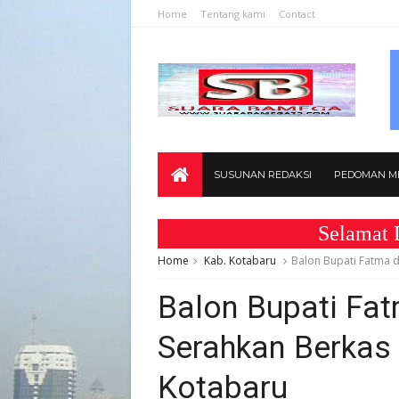
Home
Tentang kami
Contact
SUSUNAN REDAKSI
PEDOMAN ME
Selamat Datan
Home
Kab. Kotabaru
Balon Bupati Fatma 
Balon Bupati Fa
Serahkan Berkas
Kotabaru