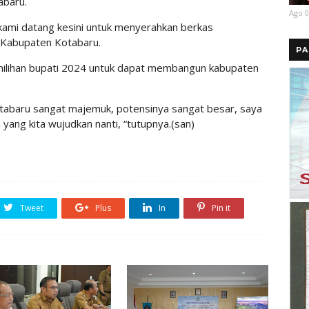
abaru.
Ago 0
kami datang kesini untuk menyerahkan berkas
i Kabupaten Kotabaru.
PA
ilihan bupati 2024 untuk dapat membangun kabupaten
abaru sangat majemuk, potensinya sangat besar, saya
 yang kita wujudkan nanti, “tutupnya.(san)
Tweet
Plus
In
Pin it