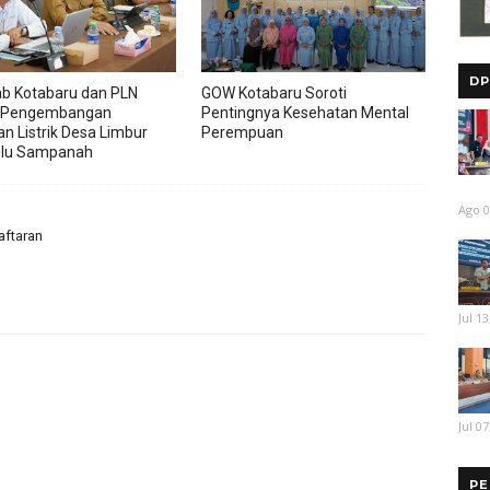
DP
b Kotabaru dan PLN
GOW Kotabaru Soroti
 Pengembangan
Pentingnya Kesehatan Mental
an Listrik Desa Limbur
Perempuan
ulu Sampanah
Ago 0
aftaran
Jul 13
Jul 07
PE