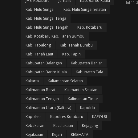
JMSI Kotabaru
Jurnalis
Kab. Barito Kuala
Jul 11, 
Kab. Hulu Sungai
Kab. Hulu Sungai Selatan
Kab. Hulu Sungai Tenga
Kab. Hulu Sungai Tengah
Kab. Kotabaru
Kab. Kotabaru Kab. Tanah Bumbu
Kab. Tabalong
Kab. Tanah Bumbu
Kab. Tanah Laut
Kab. Tapin
Kabupaten Balangan
Kabupaten Banjar
Kabupaten Barito Kuala
Kabupaten Tala
Kakarta
Kaliamantan Selatan
Kalimantan Barat
Kalimantan Selatan
Kalimantan Tengah
Kalimantan Timur
Kalimantan Utara (Kaltara)
Kapolda
Kapolres
Kapolres Kotabaru
KAPOLRI
Kebakaran
Kecelakaan
Kejagung
Kejaksaan
Kejari
KESEHATA