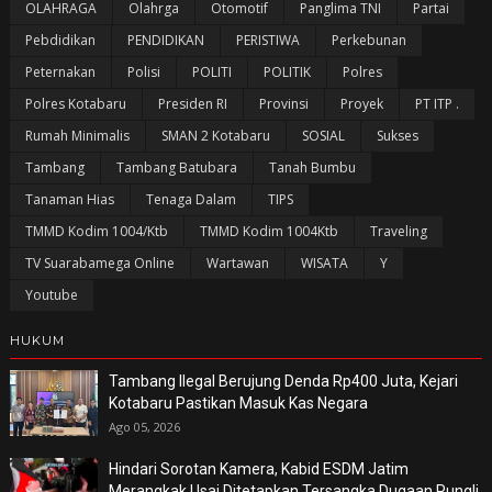
OLAHRAGA
Olahrga
Otomotif
Panglima TNI
Partai
Pebdidikan
PENDIDIKAN
PERISTIWA
Perkebunan
Peternakan
Polisi
POLITI
POLITIK
Polres
Polres Kotabaru
Presiden RI
Provinsi
Proyek
PT ITP .
Rumah Minimalis
SMAN 2 Kotabaru
SOSIAL
Sukses
Tambang
Tambang Batubara
Tanah Bumbu
Tanaman Hias
Tenaga Dalam
TIPS
TMMD Kodim 1004/Ktb
TMMD Kodim 1004Ktb
Traveling
TV Suarabamega Online
Wartawan
WISATA
Y
Youtube
HUKUM
Tambang Ilegal Berujung Denda Rp400 Juta, Kejari
Kotabaru Pastikan Masuk Kas Negara
Ago 05, 2026
Hindari Sorotan Kamera, Kabid ESDM Jatim
Merangkak Usai Ditetapkan Tersangka Dugaan Pungli