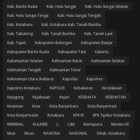
Kab. Barito Kuala
Kab. Hulu Sungai
Kab. Hulu Sungai Selatan
Kab. Hulu Sungai Tenga
Kab. Hulu Sungai Tengah
Kab. Kotabaru
Kab. Kotabaru Kab. Tanah Bumbu
Kab. Tabalong
Kab. Tanah Bumbu
Kab. Tanah Laut
Kab. Tapin
Kabupaten Balangan
Kabupaten Banjar
Kabupaten Barito Kuala
Kabupaten Tala
Kakarta
Kaliamantan Selatan
Kalimantan Barat
Kalimantan Selatan
Kalimantan Tengah
Kalimantan Timur
Kalimantan Utara (Kaltara)
Kapolda
Kapolres
Kapolres Kotabaru
KAPOLRI
Kebakaran
Kecelakaan
Kejagung
Kejaksaan
Kejari
KESEHATA
KESEHATAN
Kesenian
Kota
Kota Banjarbaru
Kota Banjarmasi
Kota Banjarmasin
Kotabaru
KPK RI
KPK Tipikor Kotabaru
KRIMINAL
KULINER
L
LSM
Martapura
Menteri RI
Musi
Music
NASIONA
NASIONAL
OKab. Kotabaru