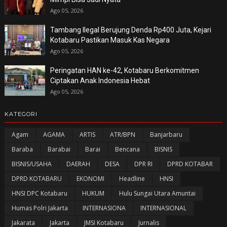
Ago 05, 2026
Tambang Ilegal Berujung Denda Rp400 Juta, Kejari
Kotabaru Pastikan Masuk Kas Negara
Ago 05, 2026
Peringatan HAN ke-42, Kotabaru Berkomitmen
Ciptakan Anak Indonesia Hebat
Ago 05, 2026
KATEGORI
Agam
AGAMA
ARTIS
ATR/BPN
Banjarbaru
Baraba
Barabai
Barai
Bencana
BISNIS
BISNIS/USAHA
DAERAH
DESA
DPR RI
DPRD KOTABAR
DPRD KOTABARU
EKONOMI
Headline
HNSI
HNSI DPC Kotabaru
HUKUM
Hulu Sungai Utara Amuntai
Humas Polri Jakarta
INTERNASIONA
INTERNASIONAL
Jakarata
Jakarta
JMSI Kotabaru
Jurnalis