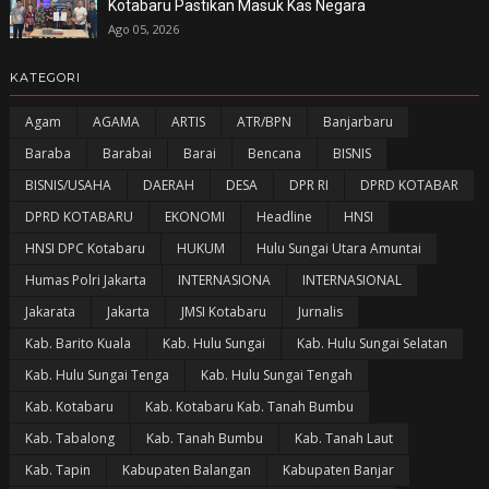
Kotabaru Pastikan Masuk Kas Negara
Ago 05, 2026
KATEGORI
Agam
AGAMA
ARTIS
ATR/BPN
Banjarbaru
Baraba
Barabai
Barai
Bencana
BISNIS
BISNIS/USAHA
DAERAH
DESA
DPR RI
DPRD KOTABAR
DPRD KOTABARU
EKONOMI
Headline
HNSI
HNSI DPC Kotabaru
HUKUM
Hulu Sungai Utara Amuntai
Humas Polri Jakarta
INTERNASIONA
INTERNASIONAL
Jakarata
Jakarta
JMSI Kotabaru
Jurnalis
Kab. Barito Kuala
Kab. Hulu Sungai
Kab. Hulu Sungai Selatan
Kab. Hulu Sungai Tenga
Kab. Hulu Sungai Tengah
Kab. Kotabaru
Kab. Kotabaru Kab. Tanah Bumbu
Kab. Tabalong
Kab. Tanah Bumbu
Kab. Tanah Laut
Kab. Tapin
Kabupaten Balangan
Kabupaten Banjar