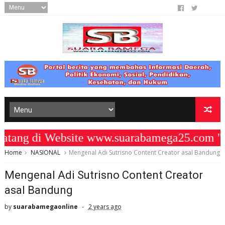
ng di Website www.suarabamega25.com " 
Home
NASIONAL
Mengenal Adi Sutrisno Content Creator asal Bandung
Mengenal Adi Sutrisno Content Creator
asal Bandung
by
suarabamegaonline
2 years ago