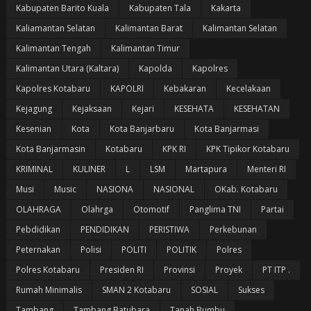
Kabupaten Barito Kuala
Kabupaten Tala
Kakarta
Kaliamantan Selatan
Kalimantan Barat
Kalimantan Selatan
Kalimantan Tengah
Kalimantan Timur
Kalimantan Utara (Kaltara)
Kapolda
Kapolres
Kapolres Kotabaru
KAPOLRI
Kebakaran
Kecelakaan
Kejagung
Kejaksaan
Kejari
KESEHATA
KESEHATAN
Kesenian
Kota
Kota Banjarbaru
Kota Banjarmasi
Kota Banjarmasin
Kotabaru
KPK RI
KPK Tipikor Kotabaru
KRIMINAL
KULINER
L
LSM
Martapura
Menteri RI
Musi
Music
NASIONA
NASIONAL
OKab. Kotabaru
OLAHRAGA
Olahrga
Otomotif
Panglima TNI
Partai
Pebdidikan
PENDIDIKAN
PERISTIWA
Perkebunan
Peternakan
Polisi
POLITI
POLITIK
Polres
Polres Kotabaru
Presiden RI
Provinsi
Proyek
PT ITP .
Rumah Minimalis
SMAN 2 Kotabaru
SOSIAL
Sukses
Tambang
Tambang Batubara
Tanah Bumbu