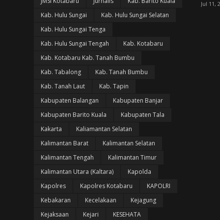
JMSI Kotabaru
Jurnalis
Kab. Barito Kuala
Jul 11, 
Kab. Hulu Sungai
Kab. Hulu Sungai Selatan
Kab. Hulu Sungai Tenga
Kab. Hulu Sungai Tengah
Kab. Kotabaru
Kab. Kotabaru Kab. Tanah Bumbu
Kab. Tabalong
Kab. Tanah Bumbu
Kab. Tanah Laut
Kab. Tapin
Kabupaten Balangan
Kabupaten Banjar
Kabupaten Barito Kuala
Kabupaten Tala
Kakarta
Kaliamantan Selatan
Kalimantan Barat
Kalimantan Selatan
Kalimantan Tengah
Kalimantan Timur
Kalimantan Utara (Kaltara)
Kapolda
Kapolres
Kapolres Kotabaru
KAPOLRI
Kebakaran
Kecelakaan
Kejagung
Kejaksaan
Kejari
KESEHATA