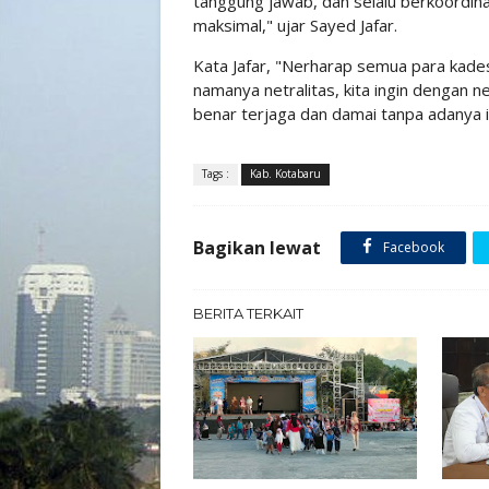
tanggung jawab, dan selalu berkoordina
maksimal," ujar Sayed Jafar.
Kata Jafar, "Nerharap semua para kad
namanya netralitas, kita ingin dengan n
benar terjaga dan damai tanpa adanya i
Tags :
Kab. Kotabaru
Bagikan lewat
Facebook
BERITA TERKAIT