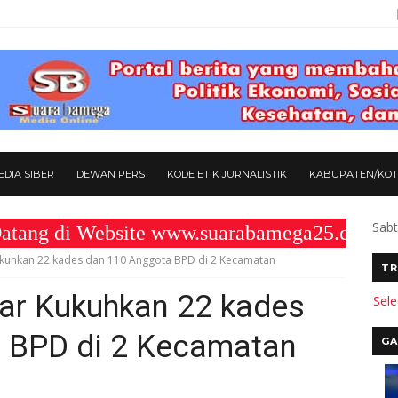
DIA SIBER
DEWAN PERS
KODE ETIK JURNALISTIK
KABUPATEN/KO
Sabt
i Website www.suarabamega25.com " KOMI
Kukuhkan 22 kades dan 110 Anggota BPD di 2 Kecamatan
TR
far Kukuhkan 22 kades
Sel
 BPD di 2 Kecamatan
GA