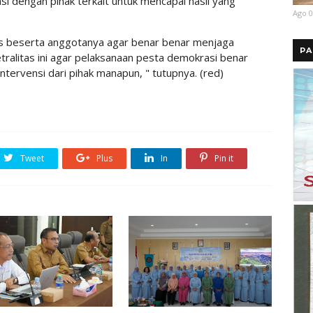
si dengan pihak terkait untuk mencapai hasil yang
Ago 0
es beserta anggotanya agar benar benar menjaga
PA
etralitas ini agar pelaksanaan pesta demokrasi benar
ntervensi dari pihak manapun, " tutupnya. (red)
Tweet
Plus
In
Pin it