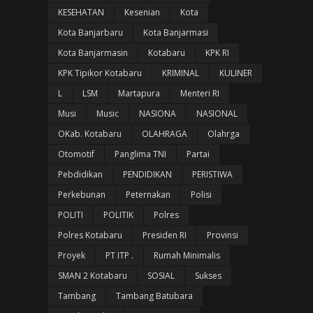
KESEHATAN
Kesenian
Kota
Kota Banjarbaru
Kota Banjarmasi
Kota Banjarmasin
Kotabaru
KPK RI
KPK Tipikor Kotabaru
KRIMINAL
KULINER
L
LSM
Martapura
Menteri RI
Musi
Music
NASIONA
NASIONAL
OKab. Kotabaru
OLAHRAGA
Olahrga
Otomotif
Panglima TNI
Partai
Pebdidikan
PENDIDIKAN
PERISTIWA
Perkebunan
Peternakan
Polisi
POLITI
POLITIK
Polres
Polres Kotabaru
Presiden RI
Provinsi
Proyek
PT ITP .
Rumah Minimalis
SMAN 2 Kotabaru
SOSIAL
Sukses
Tambang
Tambang Batubara