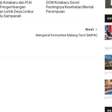
b Kotabaru dan PLN
GOW Kotabaru Soroti
 Pengembangan
Pentingnya Kesehatan Mental
an Listrik Desa Limbur
Perempuan
ulu Sampanah
DP
Next
Mengenal Komunitas Malang Tarot (MATA)
Ago 0
Jul 13
Jul 07
PE