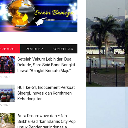
ERBARU
POPULER
KOMENTAR
Setelah Vakum Lebih dari Dua
Dekade, Sora Said Band Bangkit
Lewat “Bangkit Bersatu Maju”
8, 2026
HUT ke-51, Indocement Perkuat
Sinergi, Inovasi dan Komitmen
Keberlanjutan
5, 2026
Aura Dreamwave dan Fifah
Sinkha Hadirkan Islamic City Pop
untuk Pendengar Indonesia