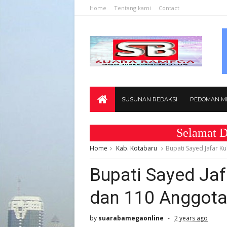
Home
Tentang kami
Contact
SUSUNAN REDAKSI
PEDOMAN ME
Selamat Datang d
Home
Kab. Kotabaru
Bupati Sayed Jafar 
Bupati Sayed Ja
dan 110 Anggota
by
suarabamegaonline
2 years ago