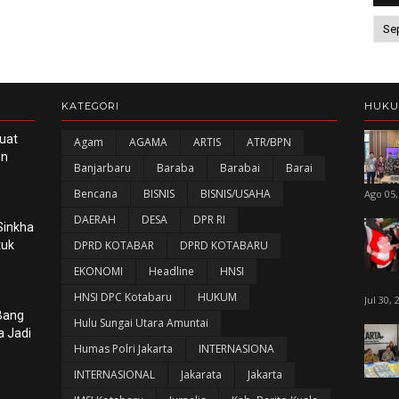
KATEGORI
HUK
uat
Agam
AGAMA
ARTIS
ATR/BPN
en
Banjarbaru
Baraba
Barabai
Barai
Bencana
BISNIS
BISNIS/USAHA
Ago 05,
DAERAH
DESA
DPR RI
Sinkha
tuk
DPRD KOTABAR
DPRD KOTABARU
EKONOMI
Headline
HNSI
HNSI DPC Kotabaru
HUKUM
Jul 30, 
 Bang
Hulu Sungai Utara Amuntai
a Jadi
Humas Polri Jakarta
INTERNASIONA
INTERNASIONAL
Jakarata
Jakarta