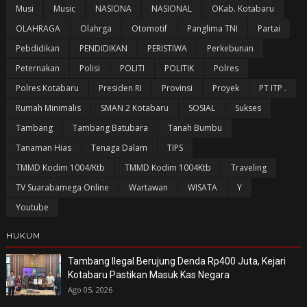
Musi
Music
NASIONA
NASIONAL
OKab. Kotabaru
OLAHRAGA
Olahrga
Otomotif
Panglima TNI
Partai
Pebdidikan
PENDIDIKAN
PERISTIWA
Perkebunan
Peternakan
Polisi
POLITI
POLITIK
Polres
Polres Kotabaru
Presiden RI
Provinsi
Proyek
PT ITP .
Rumah Minimalis
SMAN 2 Kotabaru
SOSIAL
Sukses
Tambang
Tambang Batubara
Tanah Bumbu
Tanaman Hias
Tenaga Dalam
TIPS
TMMD Kodim 1004/Ktb
TMMD Kodim 1004Ktb
Traveling
TV Suarabamega Online
Wartawan
WISATA
Y
Youtube
HUKUM
Tambang Ilegal Berujung Denda Rp400 Juta, Kejari
Kotabaru Pastikan Masuk Kas Negara
Ago 05, 2026