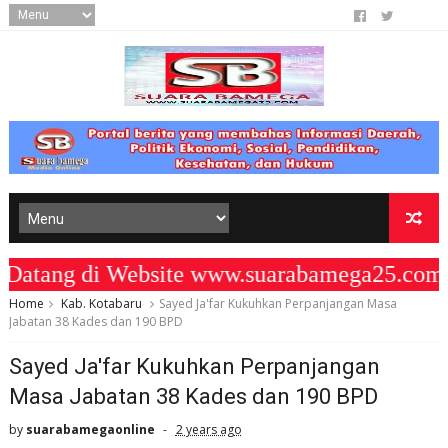
ang di Website www.suarabamega25.com "
Home
Kab. Kotabaru
Sayed Ja'far Kukuhkan Perpanjangan Masa
Jabatan 38 Kades dan 190 BPD
Sayed Ja'far Kukuhkan Perpanjangan
Masa Jabatan 38 Kades dan 190 BPD
by
suarabamegaonline
2 years ago