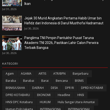
Ikan
Jul 31, 2026
Jejak 30 Murid Angkatan Pertama Habib Umar bin
Hafidz dari Indonesia di Darul Musthofa Hadramaut
Jul 30, 2026
Panglima TNI Pimpin Pantukhir Pusat Taruna
Akademi TNI 2026, Pastikan Lahir Calon Perwira
Terbaik Bangsa
Jul 30, 2026
KATEGORI
Agam
AGAMA
ARTIS
ATR/BPN
Banjarbaru
Baraba
Barabai
Barai
Bencana
BISNIS
BISNIS/USAHA
DAERAH
DESA
DPR RI
DPRD KOTABAR
DPRD KOTABARU
EKONOMI
Headline
HNSI
HNSI DPC Kotabaru
HUKUM
Hulu Sungai Utara Amuntai
Humas Polri Jakarta
INTERNASIONA
INTERNASIONAL