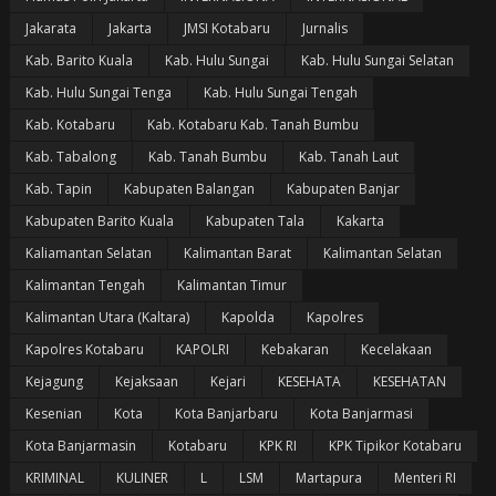
Jakarata
Jakarta
JMSI Kotabaru
Jurnalis
Kab. Barito Kuala
Kab. Hulu Sungai
Kab. Hulu Sungai Selatan
Kab. Hulu Sungai Tenga
Kab. Hulu Sungai Tengah
Kab. Kotabaru
Kab. Kotabaru Kab. Tanah Bumbu
Kab. Tabalong
Kab. Tanah Bumbu
Kab. Tanah Laut
Kab. Tapin
Kabupaten Balangan
Kabupaten Banjar
Kabupaten Barito Kuala
Kabupaten Tala
Kakarta
Kaliamantan Selatan
Kalimantan Barat
Kalimantan Selatan
Kalimantan Tengah
Kalimantan Timur
Kalimantan Utara (Kaltara)
Kapolda
Kapolres
Kapolres Kotabaru
KAPOLRI
Kebakaran
Kecelakaan
Kejagung
Kejaksaan
Kejari
KESEHATA
KESEHATAN
Kesenian
Kota
Kota Banjarbaru
Kota Banjarmasi
Kota Banjarmasin
Kotabaru
KPK RI
KPK Tipikor Kotabaru
KRIMINAL
KULINER
L
LSM
Martapura
Menteri RI