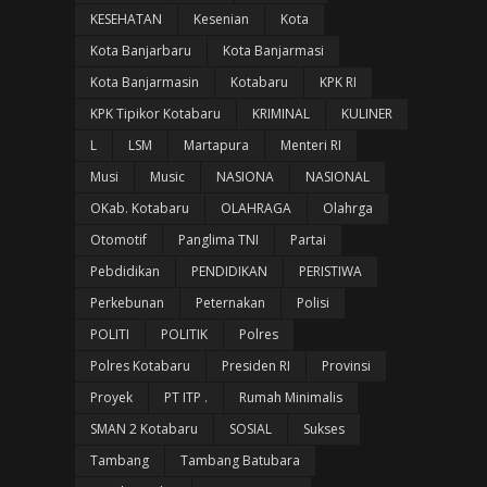
KESEHATAN
Kesenian
Kota
Kota Banjarbaru
Kota Banjarmasi
Kota Banjarmasin
Kotabaru
KPK RI
KPK Tipikor Kotabaru
KRIMINAL
KULINER
L
LSM
Martapura
Menteri RI
Musi
Music
NASIONA
NASIONAL
OKab. Kotabaru
OLAHRAGA
Olahrga
Otomotif
Panglima TNI
Partai
Pebdidikan
PENDIDIKAN
PERISTIWA
Perkebunan
Peternakan
Polisi
POLITI
POLITIK
Polres
Polres Kotabaru
Presiden RI
Provinsi
Proyek
PT ITP .
Rumah Minimalis
SMAN 2 Kotabaru
SOSIAL
Sukses
Tambang
Tambang Batubara