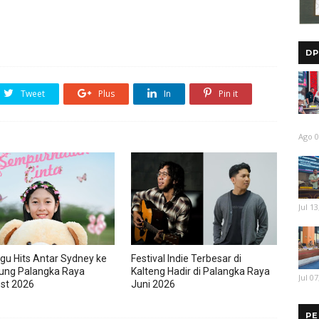
DP
Tweet
Plus
In
Pin it
Ago 0
Jul 13
gu Hits Antar Sydney ke
Festival Indie Terbesar di
ung Palangka Raya
Kalteng Hadir di Palangka Raya
Jul 07
est 2026
Juni 2026
PE