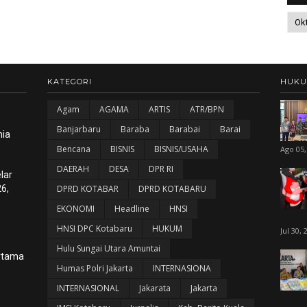
KATEGORI
HUK
Agam
AGAMA
ARTIS
ATR/BPN
Banjarbaru
Baraba
Barabai
Barai
nia
Bencana
BISNIS
BISNIS/USAHA
Ago 05,
DAERAH
DESA
DPR RI
lar
6,
DPRD KOTABAR
DPRD KOTABARU
EKONOMI
Headline
HNSI
HNSI DPC Kotabaru
HUKUM
Jul 30, 
Hulu Sungai Utara Amuntai
ertama
Humas Polri Jakarta
INTERNASIONA
INTERNASIONAL
Jakarata
Jakarta