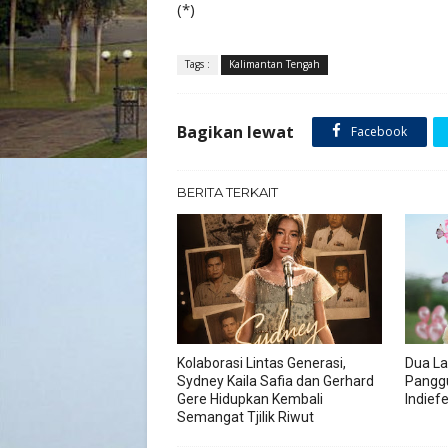
(*)
Tags :
Kalimantan Tengah
Bagikan lewat
Facebook
BERITA TERKAIT
Kolaborasi Lintas Generasi,
Dua La
Sydney Kaila Safia dan Gerhard
Pangg
Gere Hidupkan Kembali
Indief
Semangat Tjilik Riwut