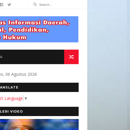
TA
s, 06 Agustus 2026
MITMEN KAMI MEMBANGUN MEDIA YANG AKURA
ANSLATE
ect Language
▼
LERI VIDEO