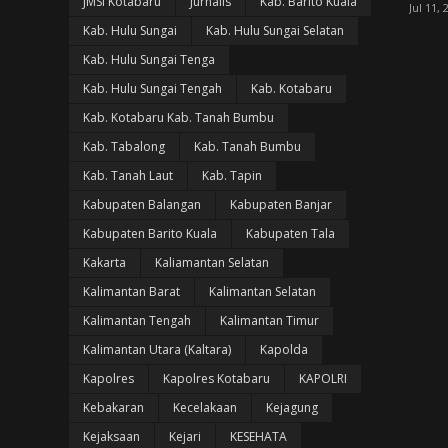
JMSI Kotabaru
Jurnalis
Kab. Barito Kuala
Jul 11, 
Kab. Hulu Sungai
Kab. Hulu Sungai Selatan
Kab. Hulu Sungai Tenga
Kab. Hulu Sungai Tengah
Kab. Kotabaru
Kab. Kotabaru Kab. Tanah Bumbu
Kab. Tabalong
Kab. Tanah Bumbu
Kab. Tanah Laut
Kab. Tapin
Kabupaten Balangan
Kabupaten Banjar
Kabupaten Barito Kuala
Kabupaten Tala
Kakarta
Kaliamantan Selatan
Kalimantan Barat
Kalimantan Selatan
Kalimantan Tengah
Kalimantan Timur
Kalimantan Utara (Kaltara)
Kapolda
Kapolres
Kapolres Kotabaru
KAPOLRI
Kebakaran
Kecelakaan
Kejagung
Kejaksaan
Kejari
KESEHATA