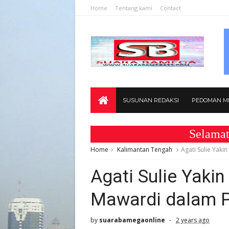
Home
Tentang kami
Contact
SUSUNAN REDAKSI
PEDOMAN ME
Selamat Datang
Home
Kalimantan Tengah
Agati Sulie Yak
Agati Sulie Yaki
Mawardi dalam P
by
suarabamegaonline
2 years ago