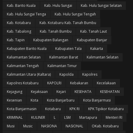
Kab. Barito Kuala
Kab. Hulu Sungai
Kab. Hulu Sungai Selatan
Kab. Hulu Sungai Tenga
Kab. Hulu Sungai Tengah
Kab. Kotabaru
Kab. Kotabaru Kab. Tanah Bumbu
Kab. Tabalong
Kab. Tanah Bumbu
Kab. Tanah Laut
Kab. Tapin
Kabupaten Balangan
Kabupaten Banjar
Kabupaten Barito Kuala
Kabupaten Tala
Kakarta
Kaliamantan Selatan
Kalimantan Barat
Kalimantan Selatan
Kalimantan Tengah
Kalimantan Timur
Kalimantan Utara (Kaltara)
Kapolda
Kapolres
Kapolres Kotabaru
KAPOLRI
Kebakaran
Kecelakaan
Kejagung
Kejaksaan
Kejari
KESEHATA
KESEHATAN
Kesenian
Kota
Kota Banjarbaru
Kota Banjarmasi
Kota Banjarmasin
Kotabaru
KPK RI
KPK Tipikor Kotabaru
KRIMINAL
KULINER
L
LSM
Martapura
Menteri RI
Musi
Music
NASIONA
NASIONAL
OKab. Kotabaru