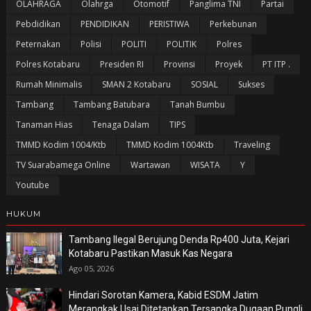
OLAHRAGA
Olahrga
Otomotif
Panglima TNI
Partai
Pebdidikan
PENDIDIKAN
PERISTIWA
Perkebunan
Peternakan
Polisi
POLITI
POLITIK
Polres
Polres Kotabaru
Presiden RI
Provinsi
Proyek
PT ITP .
Rumah Minimalis
SMAN 2 Kotabaru
SOSIAL
Sukses
Tambang
Tambang Batubara
Tanah Bumbu
Tanaman Hias
Tenaga Dalam
TIPS
TMMD Kodim 1004/Ktb
TMMD Kodim 1004Ktb
Traveling
TV Suarabamega Online
Wartawan
WISATA
Y
Youtube
HUKUM
Tambang Ilegal Berujung Denda Rp400 Juta, Kejari
Kotabaru Pastikan Masuk Kas Negara
Ago 05, 2026
Hindari Sorotan Kamera, Kabid ESDM Jatim
Merangkak Usai Ditetapkan Tersangka Dugaan Pungli