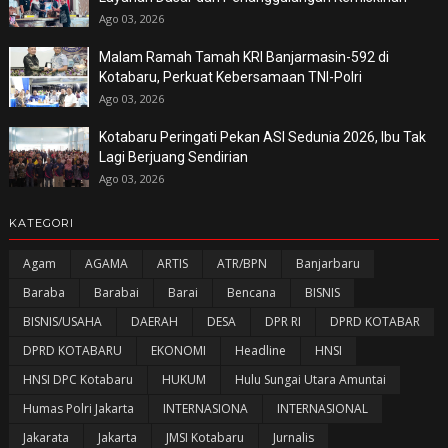
Ago 03, 2026
Malam Ramah Tamah KRI Banjarmasin-592 di
Kotabaru, Perkuat Kebersamaan TNI-Polri
Ago 03, 2026
Kotabaru Peringati Pekan ASI Sedunia 2026, Ibu Tak
Lagi Berjuang Sendirian
Ago 03, 2026
KATEGORI
Agam
AGAMA
ARTIS
ATR/BPN
Banjarbaru
Baraba
Barabai
Barai
Bencana
BISNIS
BISNIS/USAHA
DAERAH
DESA
DPR RI
DPRD KOTABAR
DPRD KOTABARU
EKONOMI
Headline
HNSI
HNSI DPC Kotabaru
HUKUM
Hulu Sungai Utara Amuntai
Humas Polri Jakarta
INTERNASIONA
INTERNASIONAL
Jakarata
Jakarta
JMSI Kotabaru
Jurnalis