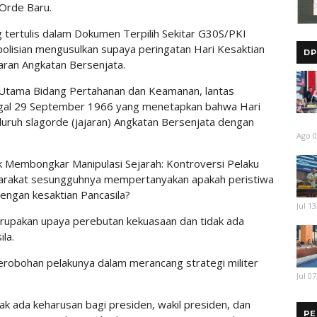
Orde Baru.
tertulis dalam Dokumen Terpilih Sekitar G30S/PKI
olisian mengusulkan supaya peringatan Hari Kesaktian
DP
ajaran Angkatan Bersenjata.
 Utama Bidang Pertahanan dan Keamanan, lantas
ggal 29 September 1966 yang menetapkan bahwa Hari
eluruh slagorde (jajaran) Angkatan Bersenjata dengan
Ago 0
 Membongkar Manipulasi Sejarah: Kontroversi Pelaku
yarakat sesungguhnya mempertanyakan apakah peristiwa
engan kesaktian Pancasila?
Jul 13
rupakan upaya perebutan kekuasaan dan tidak ada
la.
ecerobohan pelakunya dalam merancang strategi militer
Jul 07
ak ada keharusan bagi presiden, wakil presiden, dan
PE