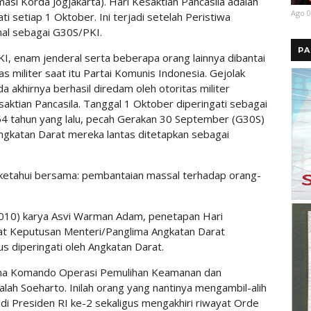
si Korda Jogjakarta). Hari Kesaktian Pancasila adalah
Ago 0
ati setiap 1 Oktober. Ini terjadi setelah Peristiwa
nal sebagai G30S/PKI.
PA
I, enam jenderal serta beberapa orang lainnya dibantai
 militer saat itu Partai Komunis Indonesia. Gejolak
a akhirnya berhasil diredam oleh otoritas militer
aktian Pancasila. Tanggal 1 Oktober diperingati sebagai
, 54 tahun yang lalu, pecah Gerakan 30 September (G30S)
katan Darat mereka lantas ditetapkan sebagai
a ketahui bersama: pembantaian massal terhadap orang-
(2010) karya Asvi Warman Adam, penetapan Hari
urat Keputusan Menteri/Panglima Angkatan Darat
s diperingati oleh Angkatan Darat.
ima Komando Operasi Pemulihan Keamanan dan
alah Soeharto. Inilah orang yang nantinya mengambil-alih
adi Presiden RI ke-2 sekaligus mengakhiri riwayat Orde