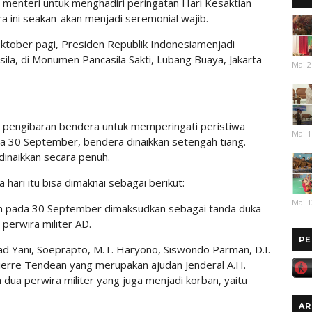
 menteri untuk menghadiri peringatan Hari Kesaktian
ra ini seakan-akan menjadi seremonial wajib.
 Oktober pagi, Presiden Republik Indonesiamenjadi
sila, di Monumen Pancasila Sakti, Lubang Buaya, Jakarta
Mai 2
 pengibaran bendera untuk memperingati peristiwa
Mai 1
da 30 September, bendera dinaikkan setengah tiang.
dinaikkan secara penuh.
hari itu bisa dimaknai sebagai berikut:
Mai 1
an pada 30 September dimaksudkan sebagai tanda duka
perwira militer AD.
PE
mad Yani, Soeprapto, M.T. Haryono, Siswondo Parman, D.I.
Pierre Tendean yang merupakan ajudan Jenderal A.H.
 dua perwira militer yang juga menjadi korban, yaitu
AR