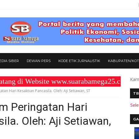
DIA SIBER
DEWAN PERS
KODE ETIK JURNALISTIK
KABUPATEN/KO
Kami
 Website www.suarabamega25.com " KOMIT
n Hari Kesaktian Pancasila. Oleh: Aji Setiawan, ST
TR
 Peringatan Hari
Sel
la. Oleh: Aji Setiawan,
GA