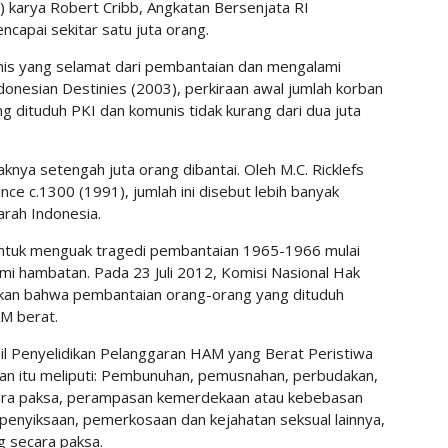
) karya Robert Cribb, Angkatan Bersenjata RI
capai sekitar satu juta orang.
is yang selamat dari pembantaian dan mengalami
donesian Destinies (2003), perkiraan awal jumlah korban
 dituduh PKI dan komunis tidak kurang dari dua juta
nya setengah juta orang dibantai. Oleh M.C. Ricklefs
ce c.1300 (1991), jumlah ini disebut lebih banyak
arah Indonesia.
 untuk menguak tragedi pembantaian 1965-1966 mulai
mi hambatan. Pada 23 Juli 2012, Komisi Nasional Hak
an bahwa pembantaian orang-orang yang dituduh
M berat.
 Penyelidikan Pelanggaran HAM yang Berat Peristiwa
an itu meliputi: Pembunuhan, pemusnahan, perbudakan,
ra paksa, perampasan kemerdekaan atau kebebasan
penyiksaan, pemerkosaan dan kejahatan seksual lainnya,
g secara paksa.