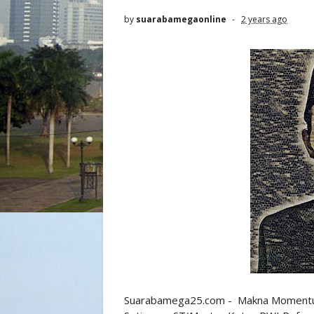
by
suarabamegaonline
2 years ago
Suarabamega25.com - Makna Momentum P