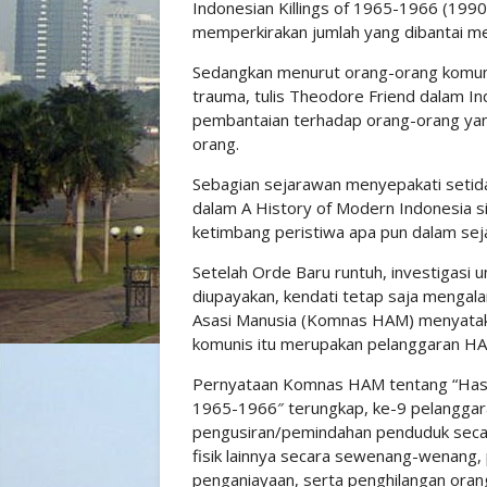
Indonesian Killings of 1965-1966 (1990
memperkirakan jumlah yang dibantai men
Sedangkan menurut orang-orang komun
trauma, tulis Theodore Friend dalam In
pembantaian terhadap orang-orang yang
orang.
Sebagian sejarawan menyepakati setidak
dalam A History of Modern Indonesia sin
ketimbang peristiwa apa pun dalam sej
Setelah Orde Baru runtuh, investigasi
diupayakan, kendati tetap saja mengala
Asasi Manusia (Komnas HAM) menyatak
komunis itu merupakan pelanggaran HA
Pernyataan Komnas HAM tentang “Hasil
1965-1966″ terungkap, ke-9 pelanggar
pengusiran/pemindahan penduduk seca
fisik lainnya secara sewenang-wenang, 
penganiayaan, serta penghilangan oran