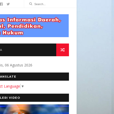
TA
s, 06 Agustus 2026
MEN KAMI MEMBANGUN MEDIA YANG AKURAT D
ANSLATE
ect Language
▼
LERI VIDEO