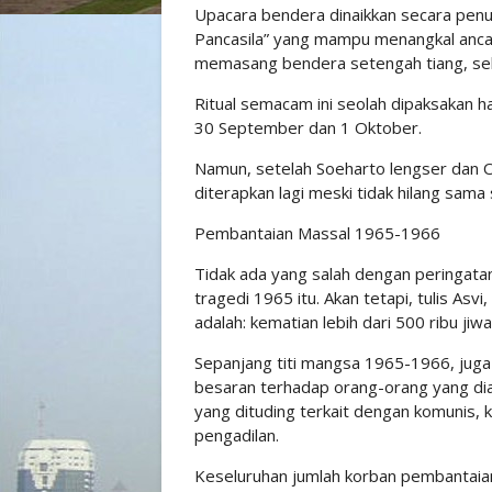
Upacara bendera dinaikkan secara penu
Pancasila” yang mampu menangkal anca
memasang bendera setengah tiang, seba
Ritual semacam ini seolah dipaksakan h
30 September dan 1 Oktober.
Namun, setelah Soeharto lengser dan O
diterapkan lagi meski tidak hilang sama s
Pembantaian Massal 1965-1966
Tidak ada yang salah dengan peringat
tragedi 1965 itu. Akan tetapi, tulis Asvi
adalah: kematian lebih dari 500 ribu ji
Sepanjang titi mangsa 1965-1966, juga
besaran terhadap orang-orang yang di
yang dituding terkait dengan komunis, 
pengadilan.
Keseluruhan jumlah korban pembantaian i