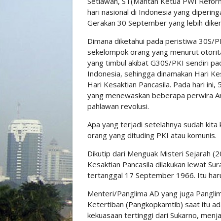
Setiawan, ST(Mantan Ketua PWI Reforma
hari nasional di Indonesia yang dipering
Gerakan 30 September yang lebih dike
Dimana diketahui pada peristiwa 30S/PK
sekelompok orang yang menurut otoritas
yang timbul akibat G30S/PKI sendiri pad
Indonesia, sehingga dinamakan Hari Kes
Hari Kesaktian Pancasila. Pada hari ini
yang menewaskan beberapa perwira Ang
pahlawan revolusi.
Apa yang terjadi setelahnya sudah kit
orang yang dituding PKI atau komunis.
Dikutip dari Menguak Misteri Sejarah 
Kesaktian Pancasila dilakukan lewat S
tertanggal 17 September 1966. Itu haru
Menteri/Panglima AD yang juga Pangl
Ketertiban (Pangkopkamtib) saat itu ad
kekuasaan tertinggi dari Sukarno, menj