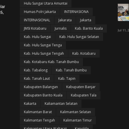
Hulu Sungai Utara Amuntai
lar
Humas Polri Jakarta
INTERNASIONA
6,
INTERNASIONAL
Jakarata
Jakarta
JMSI Kotabaru
Jurnalis
Kab. Barito Kuala
Jul 11, 
Kab. Hulu Sungai
Kab. Hulu Sungai Selatan
Kab. Hulu Sungai Tenga
Kab. Hulu Sungai Tengah
Kab. Kotabaru
Kab. Kotabaru Kab. Tanah Bumbu
Kab. Tabalong
Kab. Tanah Bumbu
Kab. Tanah Laut
Kab. Tapin
Kabupaten Balangan
Kabupaten Banjar
Kabupaten Barito Kuala
Kabupaten Tala
Kakarta
Kaliamantan Selatan
Kalimantan Barat
Kalimantan Selatan
Kalimantan Tengah
Kalimantan Timur
Kalimantan Utara (Kaltara)
Kapolda