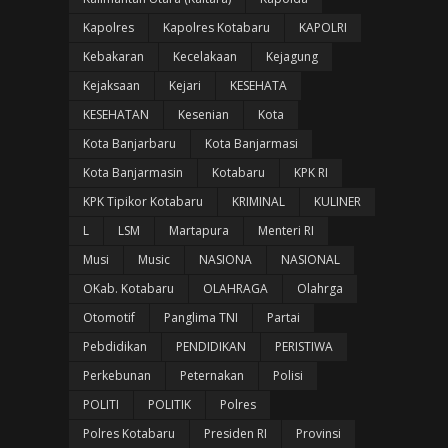
Kapolres
Kapolres Kotabaru
KAPOLRI
Kebakaran
Kecelakaan
Kejagung
Kejaksaan
Kejari
KESEHATA
KESEHATAN
Kesenian
Kota
Kota Banjarbaru
Kota Banjarmasi
Kota Banjarmasin
Kotabaru
KPK RI
KPK Tipikor Kotabaru
KRIMINAL
KULINER
L
LSM
Martapura
Menteri RI
Musi
Music
NASIONA
NASIONAL
OKab. Kotabaru
OLAHRAGA
Olahrga
Otomotif
Panglima TNI
Partai
Pebdidikan
PENDIDIKAN
PERISTIWA
Perkebunan
Peternakan
Polisi
POLITI
POLITIK
Polres
Polres Kotabaru
Presiden RI
Provinsi