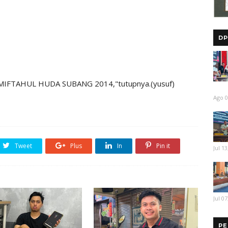
DP
mi MIFTAHUL HUDA SUBANG 2014,"tutupnya.(yusuf)
Ago 0
Tweet
Plus
In
Pin it
Jul 13
Jul 07
PE