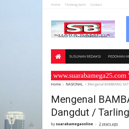
Home
Tentang kami
Contact
SUSUNAN REDAKSI
PEDOMAN ME
 di Website www.suarabamega25.com " KO
Home
NASIONAL
Mengenal BAMBANG SATRIA
Mengenal BAMBA
Dangdut / Tarlin
by
suarabamegaonline
2 years ago