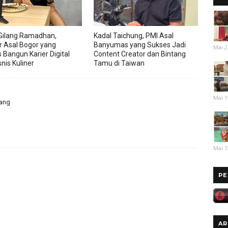
Gilang Ramadhan,
Kadal Taichung, PMI Asal
r Asal Bogor yang
Banyumas yang Sukses Jadi
Mai 2
 Bangun Karier Digital
Content Creator dan Bintang
nis Kuliner
Tamu di Taiwan
Mai 1
jang
Mai 1
PE
AR