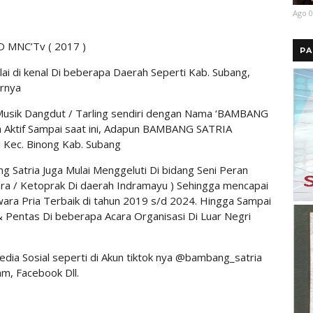
Ago 0
DMD MNC’Tv ( 2017 )
PA
ai di kenal Di beberapa Daerah Seperti Kab. Subang,
arnya
usik Dangdut / Tarling sendiri dengan Nama ‘BAMBANG
 Aktif Sampai saat ini, Adapun BAMBANG SATRIA
i Kec. Binong Kab. Subang
 Satria Juga Mulai Menggeluti Di bidang Seni Peran
ra / Ketoprak Di daerah Indramayu ) Sehingga mencapai
wara Pria Terbaik di tahun 2019 s/d 2024. Hingga Sampai
& Pentas Di beberapa Acara Organisasi Di Luar Negri
edia Sosial seperti di Akun tiktok nya @bambang_satria
am, Facebook Dll.