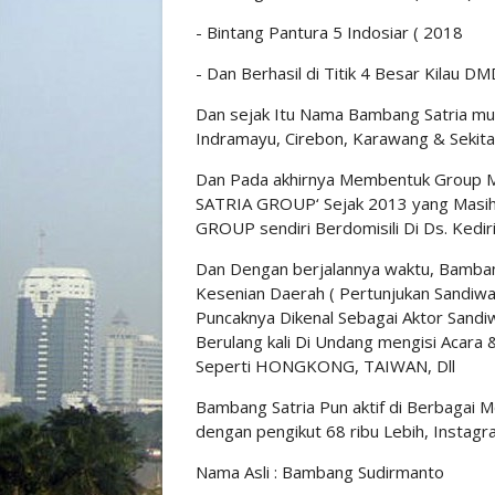
- ⁠Bintang Pantura 5 Indosiar ( 2018
- ⁠Dan Berhasil di Titik 4 Besar Kilau 
Dan sejak Itu Nama Bambang Satria mul
Indramayu, Cirebon, Karawang & Sekit
Dan Pada akhirnya Membentuk Group M
SATRIA GROUP‘ Sejak 2013 yang Masih
GROUP sendiri Berdomisili Di Ds. Kedir
Dan Dengan berjalannya waktu, Bambang
Kesenian Daerah ( Pertunjukan Sandiwa
Puncaknya Dikenal Sebagai Aktor Sandi
Berulang kali Di Undang mengisi Acara 
Seperti HONGKONG, TAIWAN, Dll
Bambang Satria Pun aktif di Berbagai M
dengan pengikut 68 ribu Lebih, Instagr
Nama Asli : Bambang Sudirmanto