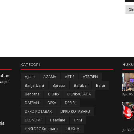
KATEGORI
HUK
luhan
Agam
AGAMA
ARTIS
ATR/BPN
sjid,
Banjarbaru
Baraba
Barabai
Barai
Bencana
BISNIS
BISNIS/USAHA
Ago 05,
DAERAH
DESA
DPR RI
DPRD KOTABAR
DPRD KOTABARU
EKONOMI
Headline
HNSI
nia
HNSI DPC Kotabaru
HUKUM
Jul 30, 