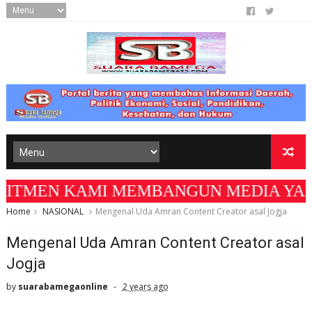
TMEN KAMI MEMBANGUN MEDIA YANG AKURAT D
Home
NASIONAL
Mengenal Uda Amran Content Creator asal Jogja
Mengenal Uda Amran Content Creator asal
Jogja
by
suarabamegaonline
2 years ago