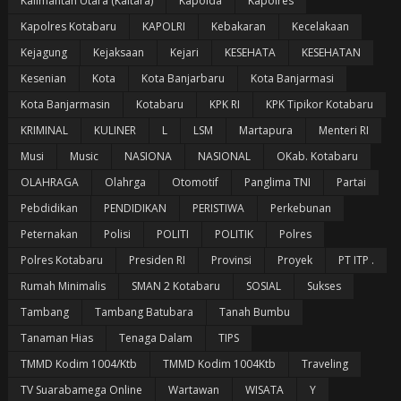
Kalimantan Utara (Kaltara)
Kapolda
Kapolres
Kapolres Kotabaru
KAPOLRI
Kebakaran
Kecelakaan
Kejagung
Kejaksaan
Kejari
KESEHATA
KESEHATAN
Kesenian
Kota
Kota Banjarbaru
Kota Banjarmasi
Kota Banjarmasin
Kotabaru
KPK RI
KPK Tipikor Kotabaru
KRIMINAL
KULINER
L
LSM
Martapura
Menteri RI
Musi
Music
NASIONA
NASIONAL
OKab. Kotabaru
OLAHRAGA
Olahrga
Otomotif
Panglima TNI
Partai
Pebdidikan
PENDIDIKAN
PERISTIWA
Perkebunan
Peternakan
Polisi
POLITI
POLITIK
Polres
Polres Kotabaru
Presiden RI
Provinsi
Proyek
PT ITP .
Rumah Minimalis
SMAN 2 Kotabaru
SOSIAL
Sukses
Tambang
Tambang Batubara
Tanah Bumbu
Tanaman Hias
Tenaga Dalam
TIPS
TMMD Kodim 1004/Ktb
TMMD Kodim 1004Ktb
Traveling
TV Suarabamega Online
Wartawan
WISATA
Y