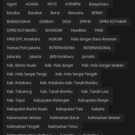
Agam
AGAMA
ARTIS
ATR/BPN
Banjarbaru
Baraba
Barabai
Barai
Bencana
BISNIS
BISNIS/USAHA
DAERAH
DESA
DPR RI
DPRD KOTABAR
DPRD KOTABARU
EKONOMI
Headline
HNSI
HNSI DPC Kotabaru
HUKUM
Hulu Sungai Utara Amuntai
Humas Polri Jakarta
INTERNASIONA
INTERNASIONAL
Jakarata
Jakarta
JMSI Kotabaru
Jurnalis
Kab. Barito Kuala
Kab. Hulu Sungai
Kab. Hulu Sungai Selatan
Kab. Hulu Sungai Tenga
Kab. Hulu Sungai Tengah
Kab. Kotabaru
Kab. Kotabaru Kab. Tanah Bumbu
Kab. Tabalong
Kab. Tanah Bumbu
Kab. Tanah Laut
Kab. Tapin
Kabupaten Balangan
Kabupaten Banjar
Kabupaten Barito Kuala
Kabupaten Tala
Kakarta
Kaliamantan Selatan
Kalimantan Barat
Kalimantan Selatan
Kalimantan Tengah
Kalimantan Timur