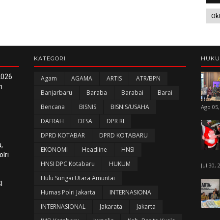
KATEGORI
HUK
2026
Agam
AGAMA
ARTIS
ATR/BPN
n
Banjarbaru
Baraba
Barabai
Barai
Bencana
BISNIS
BISNIS/USAHA
Ago 05,
DAERAH
DESA
DPR RI
DPRD KOTABAR
DPRD KOTABARU
,
EKONOMI
Headline
HNSI
lri
HNSI DPC Kotabaru
HUKUM
Jul 30, 
Hulu Sungai Utara Amuntai
I
Humas Polri Jakarta
INTERNASIONA
INTERNASIONAL
Jakarata
Jakarta