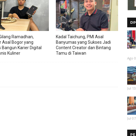
DP
Gilang Ramadhan,
Kadal Taichung, PMI Asal
r Asal Bogor yang
Banyumas yang Sukses Jadi
 Bangun Karier Digital
Content Creator dan Bintang
nis Kuliner
Tamu di Taiwan
Ago 0
Jul 13
Jul 07
PE