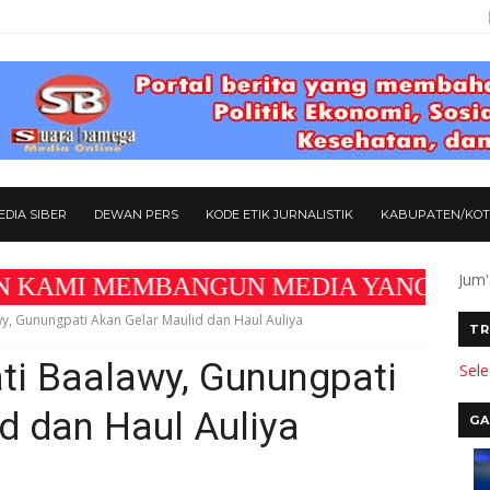
DIA SIBER
DEWAN PERS
KODE ETIK JURNALISTIK
KABUPATEN/KO
Jum'
MEMBANGUN MEDIA YANG AKURAT DAN BERMAN
y, Gunungpati Akan Gelar Maulid dan Haul Auliya
TR
ti Baalawy, Gunungpati
Sel
d dan Haul Auliya
GA