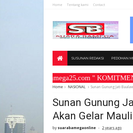
Home
Tentang kami
Contact
SUSUNAN REDAKSI
PEDOMAN ME
www.suarabamega25.com " KOMITMEN KAMI 
Home
NASIONAL
Sunan Gunung Jati Baalaw
Sunan Gunung Ja
Akan Gelar Mauli
by
suarabamegaonline
2 years ago