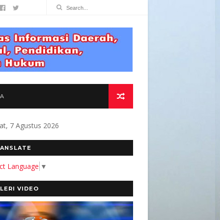
TA
at, 7 Agustus 2026
FAAT BAGI MASYARAKAT " Alamat Redaksi 
ANSLATE
ect Language
▼
LERI VIDEO