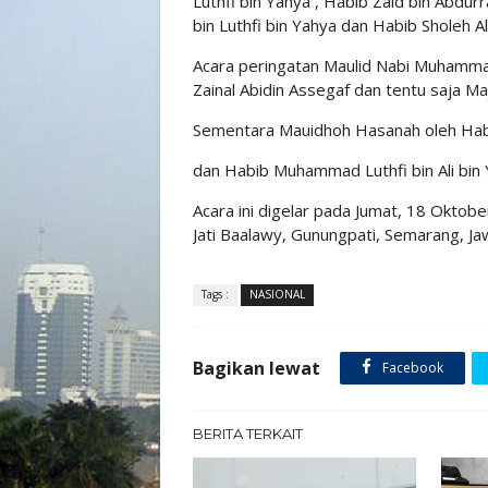
Luthfi bin Yahya , Habib Zaid bin Abdu
bin Luthfi bin Yahya dan Habib Sholeh Al
Acara peringatan Maulid Nabi Muhamma
Zainal Abidin Assegaf dan tentu saja Ma
Sementara Mauidhoh Hasanah oleh Hab
dan Habib Muhammad Luthfi bin Ali bin 
Acara ini digelar pada Jumat, 18 Okto
Jati Baalawy, Gunungpati, Semarang, Ja
Tags :
NASIONAL
Bagikan lewat
Facebook
BERITA TERKAIT