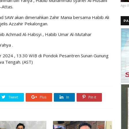
rrahman bin Yahya , Habib Muhammad Syarief Al-Husaini
Ago 0
-Attas.
d SAW akan dimeriahkan Zahir Mania bersama Habib Ali
PA
jelis Azzahir Pekalongan.
ib Achmad Al-Habsyi , Habib Umar Al-Mutahar
Yahya .
ber 2024 , 13.30 WIB di Pondok Pesantren Sunan Gunung
wa Tengah. (AST)
Tweet
Plus
In
Pin it