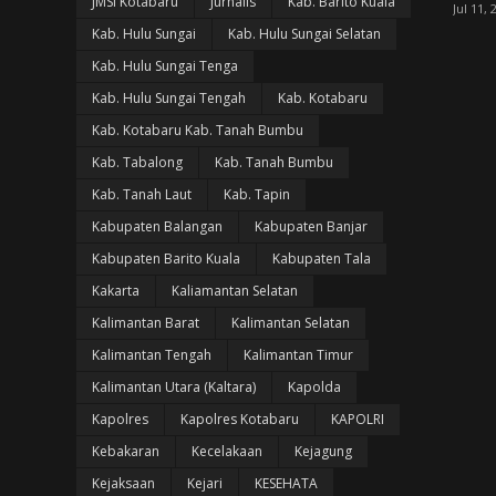
JMSI Kotabaru
Jurnalis
Kab. Barito Kuala
Jul 11, 
Kab. Hulu Sungai
Kab. Hulu Sungai Selatan
Kab. Hulu Sungai Tenga
Kab. Hulu Sungai Tengah
Kab. Kotabaru
Kab. Kotabaru Kab. Tanah Bumbu
Kab. Tabalong
Kab. Tanah Bumbu
Kab. Tanah Laut
Kab. Tapin
Kabupaten Balangan
Kabupaten Banjar
Kabupaten Barito Kuala
Kabupaten Tala
Kakarta
Kaliamantan Selatan
Kalimantan Barat
Kalimantan Selatan
Kalimantan Tengah
Kalimantan Timur
Kalimantan Utara (Kaltara)
Kapolda
Kapolres
Kapolres Kotabaru
KAPOLRI
Kebakaran
Kecelakaan
Kejagung
Kejaksaan
Kejari
KESEHATA