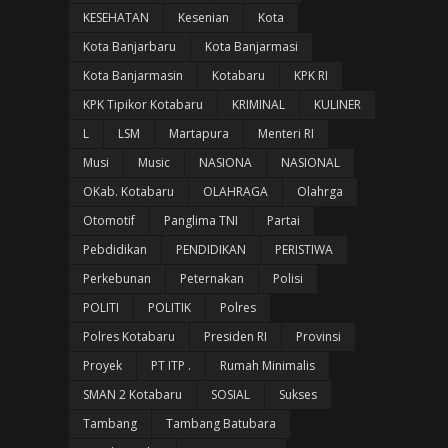
KESEHATAN
Kesenian
Kota
Kota Banjarbaru
Kota Banjarmasi
Kota Banjarmasin
Kotabaru
KPK RI
KPK Tipikor Kotabaru
KRIMINAL
KULINER
L
LSM
Martapura
Menteri RI
Musi
Music
NASIONA
NASIONAL
OKab. Kotabaru
OLAHRAGA
Olahrga
Otomotif
Panglima TNI
Partai
Pebdidikan
PENDIDIKAN
PERISTIWA
Perkebunan
Peternakan
Polisi
POLITI
POLITIK
Polres
Polres Kotabaru
Presiden RI
Provinsi
Proyek
PT ITP .
Rumah Minimalis
SMAN 2 Kotabaru
SOSIAL
Sukses
Tambang
Tambang Batubara