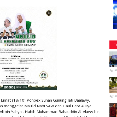
T
Ago 0
Ago 0
umat (18/10) Ponpex Sunan Gunung Jati Baalawy,
n menggelar Maulid Nabi SAW dan Haul Para Auliya
Ali bin Yahya , Habib Muhammad Bahauddin Al-Alawy bin