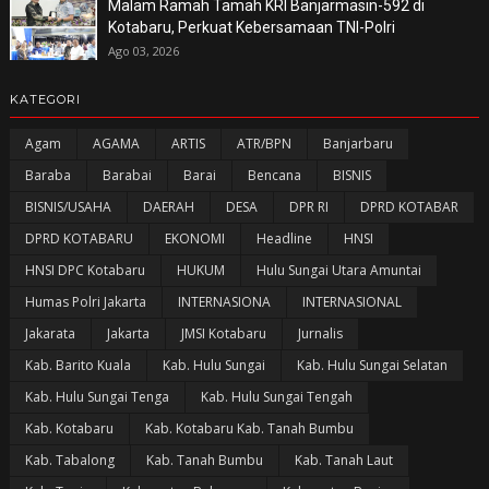
Malam Ramah Tamah KRI Banjarmasin-592 di
Kotabaru, Perkuat Kebersamaan TNI-Polri
Ago 03, 2026
KATEGORI
Agam
AGAMA
ARTIS
ATR/BPN
Banjarbaru
Baraba
Barabai
Barai
Bencana
BISNIS
BISNIS/USAHA
DAERAH
DESA
DPR RI
DPRD KOTABAR
DPRD KOTABARU
EKONOMI
Headline
HNSI
HNSI DPC Kotabaru
HUKUM
Hulu Sungai Utara Amuntai
Humas Polri Jakarta
INTERNASIONA
INTERNASIONAL
Jakarata
Jakarta
JMSI Kotabaru
Jurnalis
Kab. Barito Kuala
Kab. Hulu Sungai
Kab. Hulu Sungai Selatan
Kab. Hulu Sungai Tenga
Kab. Hulu Sungai Tengah
Kab. Kotabaru
Kab. Kotabaru Kab. Tanah Bumbu
Kab. Tabalong
Kab. Tanah Bumbu
Kab. Tanah Laut