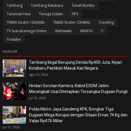
Tambang
Tambang Batubara
Tanah Bumbu
Tanaman Hias
Tenaga Dalam
TIPS
TMMD Kodim 1004/Ktb
TMMD Kodim 1004Ktb
Traveling
TV Suarabamega Online
Wartawan
WISATA
Y
Youtube
HUKUM
Tambang Ilegal Berujung Denda Rp400 Juta, Kejari
Kotabaru Pastikan Masuk Kas Negara
Ago 05, 2026
Hindari Sorotan Kamera, Kabid ESDM Jatim
Merangkak Usai Ditetapkan Tersangka Dugaan Pungli
Jul 30, 2026
Polda Metro Jaya Gandeng KPK, Bongkar Tiga
Dugaan Mega Korupsi dengan Sitaan Emas 74 Kg dan
Valas Rp476 Miliar
Jul 11, 2026