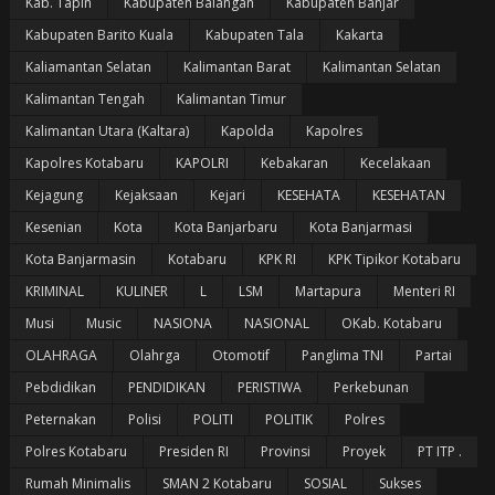
Kab. Tapin
Kabupaten Balangan
Kabupaten Banjar
Kabupaten Barito Kuala
Kabupaten Tala
Kakarta
Kaliamantan Selatan
Kalimantan Barat
Kalimantan Selatan
Kalimantan Tengah
Kalimantan Timur
Kalimantan Utara (Kaltara)
Kapolda
Kapolres
Kapolres Kotabaru
KAPOLRI
Kebakaran
Kecelakaan
Kejagung
Kejaksaan
Kejari
KESEHATA
KESEHATAN
Kesenian
Kota
Kota Banjarbaru
Kota Banjarmasi
Kota Banjarmasin
Kotabaru
KPK RI
KPK Tipikor Kotabaru
KRIMINAL
KULINER
L
LSM
Martapura
Menteri RI
Musi
Music
NASIONA
NASIONAL
OKab. Kotabaru
OLAHRAGA
Olahrga
Otomotif
Panglima TNI
Partai
Pebdidikan
PENDIDIKAN
PERISTIWA
Perkebunan
Peternakan
Polisi
POLITI
POLITIK
Polres
Polres Kotabaru
Presiden RI
Provinsi
Proyek
PT ITP .
Rumah Minimalis
SMAN 2 Kotabaru
SOSIAL
Sukses