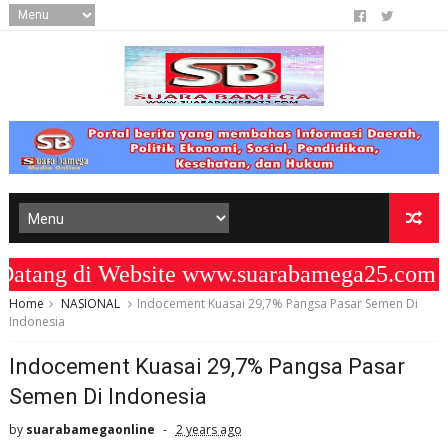
g di Website www.suarabamega25.com " K
Home
NASIONAL
Indocement Kuasai 29,7% Pangsa Pasar Semen Di
Indonesia
Indocement Kuasai 29,7% Pangsa Pasar
Semen Di Indonesia
by
suarabamegaonline
2 years ago