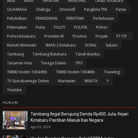
Musi
Music
NASIONA
NASIONAL
OKab. Kotabaru
OLAHRAGA
Olahrga
Otomotif
Panglima TNI
Partai
Pebdidikan
PENDIDIKAN
PERISTIWA
Perkebunan
Peternakan
Polisi
POLITI
POLITIK
Polres
Polres Kotabaru
Presiden RI
Provinsi
Proyek
PT ITP .
Rumah Minimalis
SMAN 2 Kotabaru
SOSIAL
Sukses
Tambang
Tambang Batubara
Tanah Bumbu
Tanaman Hias
Tenaga Dalam
TIPS
TMMD Kodim 1004/Ktb
TMMD Kodim 1004Ktb
Traveling
TV Suarabamega Online
Wartawan
WISATA
Y
Youtube
HUKUM
Tambang Ilegal Berujung Denda Rp400 Juta, Kejari
Kotabaru Pastikan Masuk Kas Negara
Ago 05, 2026