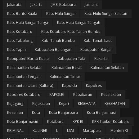
Jakarata
Jakarta
JMSI Kotabaru
Jurnalis
Kab. Barito Kuala
Kab. Hulu Sungai
Kab. Hulu Sungai Selatan
Kab. Hulu Sungai Tenga
Kab. Hulu Sungai Tengah
Kab. Kotabaru
Kab. Kotabaru Kab. Tanah Bumbu
Kab. Tabalong
Kab. Tanah Bumbu
Kab. Tanah Laut
Kab. Tapin
Kabupaten Balangan
Kabupaten Banjar
Kabupaten Barito Kuala
Kabupaten Tala
Kakarta
Kaliamantan Selatan
Kalimantan Barat
Kalimantan Selatan
Kalimantan Tengah
Kalimantan Timur
Kalimantan Utara (Kaltara)
Kapolda
Kapolres
Kapolres Kotabaru
KAPOLRI
Kebakaran
Kecelakaan
Kejagung
Kejaksaan
Kejari
KESEHATA
KESEHATAN
Kesenian
Kota
Kota Banjarbaru
Kota Banjarmasi
Kota Banjarmasin
Kotabaru
KPK RI
KPK Tipikor Kotabaru
KRIMINAL
KULINER
L
LSM
Martapura
Menteri RI