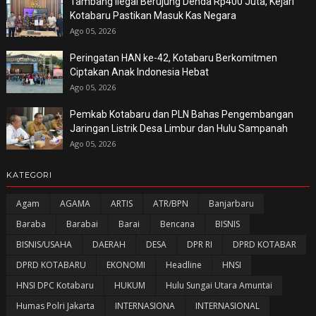
Tambang Ilegal Berujung Denda Rp400 Juta, Kejari
Kotabaru Pastikan Masuk Kas Negara
Ago 05, 2026
Peringatan HAN ke-42, Kotabaru Berkomitmen
Ciptakan Anak Indonesia Hebat
Ago 05, 2026
Pemkab Kotabaru dan PLN Bahas Pengembangan
Jaringan Listrik Desa Limbur dan Hulu Sampanah
Ago 05, 2026
KATEGORI
Agam
AGAMA
ARTIS
ATR/BPN
Banjarbaru
Baraba
Barabai
Barai
Bencana
BISNIS
BISNIS/USAHA
DAERAH
DESA
DPR RI
DPRD KOTABAR
DPRD KOTABARU
EKONOMI
Headline
HNSI
HNSI DPC Kotabaru
HUKUM
Hulu Sungai Utara Amuntai
Humas Polri Jakarta
INTERNASIONA
INTERNASIONAL