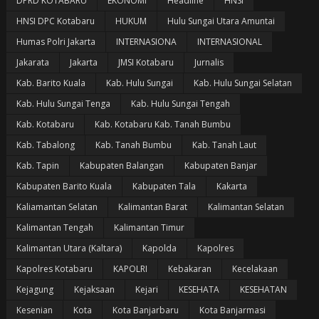
DPRD KOTABARU
EKONOMI
Headline
HNSI
HNSI DPC Kotabaru
HUKUM
Hulu Sungai Utara Amuntai
Humas Polri Jakarta
INTERNASIONA
INTERNASIONAL
Jakarata
Jakarta
JMSI Kotabaru
Jurnalis
Kab. Barito Kuala
Kab. Hulu Sungai
Kab. Hulu Sungai Selatan
Kab. Hulu Sungai Tenga
Kab. Hulu Sungai Tengah
Kab. Kotabaru
Kab. Kotabaru Kab. Tanah Bumbu
Kab. Tabalong
Kab. Tanah Bumbu
Kab. Tanah Laut
Kab. Tapin
Kabupaten Balangan
Kabupaten Banjar
Kabupaten Barito Kuala
Kabupaten Tala
Kakarta
Kaliamantan Selatan
Kalimantan Barat
Kalimantan Selatan
Kalimantan Tengah
Kalimantan Timur
Kalimantan Utara (Kaltara)
Kapolda
Kapolres
Kapolres Kotabaru
KAPOLRI
Kebakaran
Kecelakaan
Kejagung
Kejaksaan
Kejari
KESEHATA
KESEHATAN
Kesenian
Kota
Kota Banjarbaru
Kota Banjarmasi