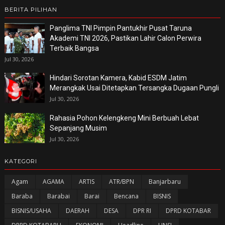
BERITA PILIHAN
Panglima TNI Pimpin Pantukhir Pusat Taruna
Akademi TNI 2026, Pastikan Lahir Calon Perwira
Terbaik Bangsa
Jul 30, 2026
Hindari Sorotan Kamera, Kabid ESDM Jatim
Merangkak Usai Ditetapkan Tersangka Dugaan Pungli
Jul 30, 2026
Rahasia Pohon Kelengkeng Mini Berbuah Lebat
Sepanjang Musim
Jul 30, 2026
KATEGORI
Agam
AGAMA
ARTIS
ATR/BPN
Banjarbaru
Baraba
Barabai
Barai
Bencana
BISNIS
BISNIS/USAHA
DAERAH
DESA
DPR RI
DPRD KOTABAR