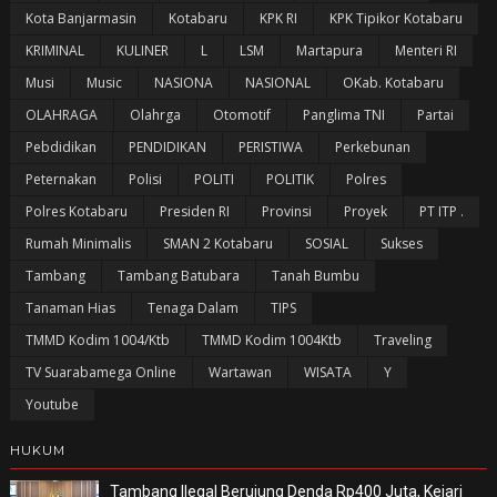
Kota Banjarmasin
Kotabaru
KPK RI
KPK Tipikor Kotabaru
KRIMINAL
KULINER
L
LSM
Martapura
Menteri RI
Musi
Music
NASIONA
NASIONAL
OKab. Kotabaru
OLAHRAGA
Olahrga
Otomotif
Panglima TNI
Partai
Pebdidikan
PENDIDIKAN
PERISTIWA
Perkebunan
Peternakan
Polisi
POLITI
POLITIK
Polres
Polres Kotabaru
Presiden RI
Provinsi
Proyek
PT ITP .
Rumah Minimalis
SMAN 2 Kotabaru
SOSIAL
Sukses
Tambang
Tambang Batubara
Tanah Bumbu
Tanaman Hias
Tenaga Dalam
TIPS
TMMD Kodim 1004/Ktb
TMMD Kodim 1004Ktb
Traveling
TV Suarabamega Online
Wartawan
WISATA
Y
Youtube
HUKUM
Tambang Ilegal Berujung Denda Rp400 Juta, Kejari