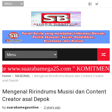
te www.suarabamega25.com " KOMITMEN KA
Home
NASIONAL
Mengenal Ririndrums Musisi dan Content Creator
asal Depok
Mengenal Ririndrums Musisi dan Content
Creator asal Depok
by
suarabamegaonline
2 years ago