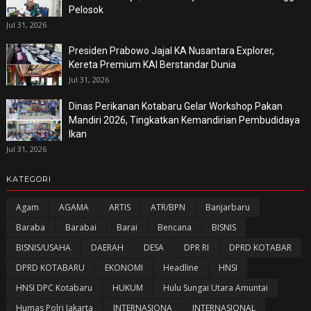
Pelosok
Jul 31, 2026
Presiden Prabowo Jajal KA Nusantara Explorer,
Kereta Premium KAI Berstandar Dunia
Jul 31, 2026
Dinas Perikanan Kotabaru Gelar Workshop Pakan
Mandiri 2026, Tingkatkan Kemandirian Pembudidaya
Ikan
Jul 31, 2026
KATEGORI
Agam
AGAMA
ARTIS
ATR/BPN
Banjarbaru
Baraba
Barabai
Barai
Bencana
BISNIS
BISNIS/USAHA
DAERAH
DESA
DPR RI
DPRD KOTABAR
DPRD KOTABARU
EKONOMI
Headline
HNSI
HNSI DPC Kotabaru
HUKUM
Hulu Sungai Utara Amuntai
Humas Polri Jakarta
INTERNASIONA
INTERNASIONAL