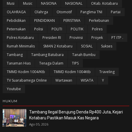
Musi
Music
NASIONA
NASIONAL
OKab. Kotabaru
OLAHRAGA
Olahrga
Otomotif
Panglima TNI
Partai
Pebdidikan
PENDIDIKAN
PERISTIWA
Perkebunan
Peternakan
Polisi
POLITI
POLITIK
Polres
Polres Kotabaru
Presiden RI
Provinsi
Proyek
PT ITP .
Rumah Minimalis
SMAN 2 Kotabaru
SOSIAL
Sukses
Tambang
Tambang Batubara
Tanah Bumbu
Tanaman Hias
Tenaga Dalam
TIPS
TMMD Kodim 1004/Ktb
TMMD Kodim 1004Ktb
Traveling
TV Suarabamega Online
Wartawan
WISATA
Y
Youtube
HUKUM
Tambang Ilegal Berujung Denda Rp400 Juta, Kejari
Kotabaru Pastikan Masuk Kas Negara
Ago 05, 2026