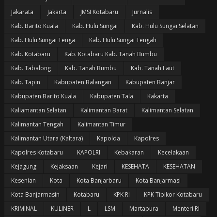
Jakarata
Jakarta
JMSI Kotabaru
Jurnalis
Kab. Barito Kuala
Kab. Hulu Sungai
Kab. Hulu Sungai Selatan
Kab. Hulu Sungai Tenga
Kab. Hulu Sungai Tengah
Kab. Kotabaru
Kab. Kotabaru Kab. Tanah Bumbu
Kab. Tabalong
Kab. Tanah Bumbu
Kab. Tanah Laut
Kab. Tapin
Kabupaten Balangan
Kabupaten Banjar
Kabupaten Barito Kuala
Kabupaten Tala
Kakarta
Kaliamantan Selatan
Kalimantan Barat
Kalimantan Selatan
Kalimantan Tengah
Kalimantan Timur
Kalimantan Utara (Kaltara)
Kapolda
Kapolres
Kapolres Kotabaru
KAPOLRI
Kebakaran
Kecelakaan
Kejagung
Kejaksaan
Kejari
KESEHATA
KESEHATAN
Kesenian
Kota
Kota Banjarbaru
Kota Banjarmasi
Kota Banjarmasin
Kotabaru
KPK RI
KPK Tipikor Kotabaru
KRIMINAL
KULINER
L
LSM
Martapura
Menteri RI