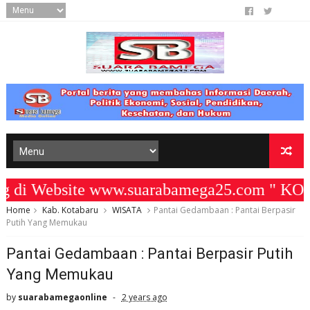
i Website www.suarabamega25.com " KOMI
Home
Kab. Kotabaru
WISATA
Pantai Gedambaan : Pantai Berpasir
Putih Yang Memukau
Pantai Gedambaan : Pantai Berpasir Putih
Yang Memukau
by
suarabamegaonline
2 years ago