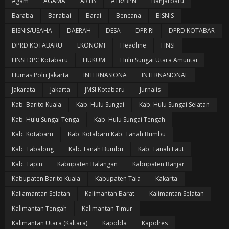
Agam
AGAMA
ARTIS
ATR/BPN
Banjarbaru
Baraba
Barabai
Barai
Bencana
BISNIS
BISNIS/USAHA
DAERAH
DESA
DPR RI
DPRD KOTABAR
DPRD KOTABARU
EKONOMI
Headline
HNSI
HNSI DPC Kotabaru
HUKUM
Hulu Sungai Utara Amuntai
Humas Polri Jakarta
INTERNASIONA
INTERNASIONAL
Jakarata
Jakarta
JMSI Kotabaru
Jurnalis
Kab. Barito Kuala
Kab. Hulu Sungai
Kab. Hulu Sungai Selatan
Kab. Hulu Sungai Tenga
Kab. Hulu Sungai Tengah
Kab. Kotabaru
Kab. Kotabaru Kab. Tanah Bumbu
Kab. Tabalong
Kab. Tanah Bumbu
Kab. Tanah Laut
Kab. Tapin
Kabupaten Balangan
Kabupaten Banjar
Kabupaten Barito Kuala
Kabupaten Tala
Kakarta
Kaliamantan Selatan
Kalimantan Barat
Kalimantan Selatan
Kalimantan Tengah
Kalimantan Timur
Kalimantan Utara (Kaltara)
Kapolda
Kapolres