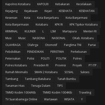
Kapolres Kotabaru
KAPOLRI
Kebakaran
Kecelakaan
Kejagung
Kejaksaan
Kejari
KESEHATA
KESEHATAN
Kesenian
Kota
Kota Banjarbaru
Kota Banjarmasi
Kota Banjarmasin
Kotabaru
KPK RI
KPK Tipikor Kotabaru
KRIMINAL
KULINER
L
LSM
Martapura
Menteri RI
Musi
Music
NASIONA
NASIONAL
OKab. Kotabaru
OLAHRAGA
Olahrga
Otomotif
Panglima TNI
Partai
Pebdidikan
PENDIDIKAN
PERISTIWA
Perkebunan
Peternakan
Polisi
POLITI
POLITIK
Polres
Polres Kotabaru
Presiden RI
Provinsi
Proyek
PT ITP .
Rumah Minimalis
SMAN 2 Kotabaru
SOSIAL
Sukses
Tambang
Tambang Batubara
Tanah Bumbu
Tanaman Hias
Tenaga Dalam
TIPS
TMMD Kodim 1004/Ktb
TMMD Kodim 1004Ktb
Traveling
TV Suarabamega Online
Wartawan
WISATA
Y