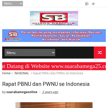
atang di Website www.suarabamega25.com
Home
NASIONAL
Rapat PBNU dan PWNU se Indonesia
Rapat PBNU dan PWNU se Indonesia
by
suarabamegaonline
2 years ago