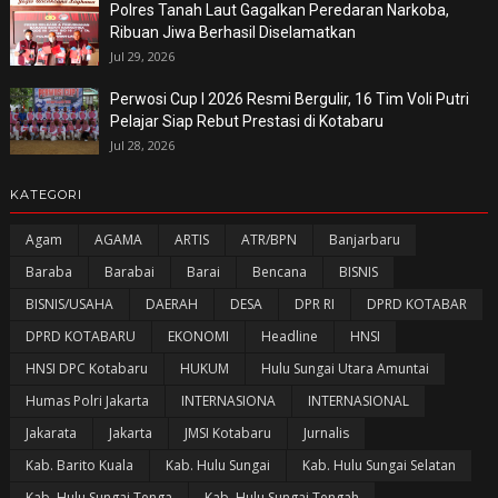
Polres Tanah Laut Gagalkan Peredaran Narkoba,
Ribuan Jiwa Berhasil Diselamatkan
Jul 29, 2026
Perwosi Cup I 2026 Resmi Bergulir, 16 Tim Voli Putri
Pelajar Siap Rebut Prestasi di Kotabaru
Jul 28, 2026
KATEGORI
Agam
AGAMA
ARTIS
ATR/BPN
Banjarbaru
Baraba
Barabai
Barai
Bencana
BISNIS
BISNIS/USAHA
DAERAH
DESA
DPR RI
DPRD KOTABAR
DPRD KOTABARU
EKONOMI
Headline
HNSI
HNSI DPC Kotabaru
HUKUM
Hulu Sungai Utara Amuntai
Humas Polri Jakarta
INTERNASIONA
INTERNASIONAL
Jakarata
Jakarta
JMSI Kotabaru
Jurnalis
Kab. Barito Kuala
Kab. Hulu Sungai
Kab. Hulu Sungai Selatan
Kab. Hulu Sungai Tenga
Kab. Hulu Sungai Tengah