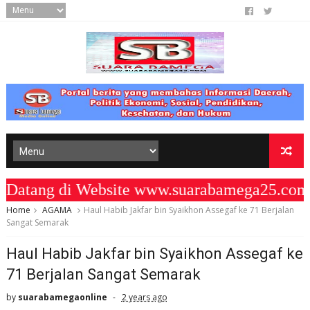
ang di Website www.suarabamega25.com "
Home
AGAMA
Haul Habib Jakfar bin Syaikhon Assegaf ke 71 Berjalan
Sangat Semarak
Haul Habib Jakfar bin Syaikhon Assegaf ke
71 Berjalan Sangat Semarak
by
suarabamegaonline
2 years ago