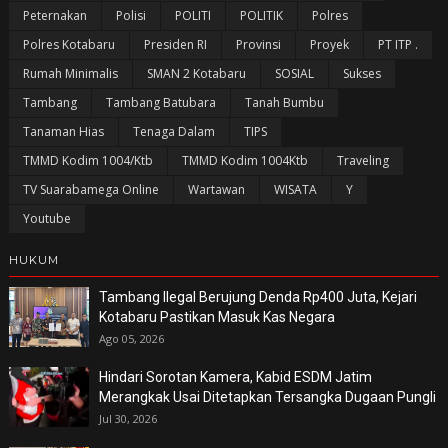
Peternakan
Polisi
POLITI
POLITIK
Polres
Polres Kotabaru
Presiden RI
Provinsi
Proyek
PT ITP .
Rumah Minimalis
SMAN 2 Kotabaru
SOSIAL
Sukses
Tambang
Tambang Batubara
Tanah Bumbu
Tanaman Hias
Tenaga Dalam
TIPS
TMMD Kodim 1004/Ktb
TMMD Kodim 1004Ktb
Traveling
TV Suarabamega Online
Wartawan
WISATA
Y
Youtube
HUKUM
Tambang Ilegal Berujung Denda Rp400 Juta, Kejari
Kotabaru Pastikan Masuk Kas Negara
Ago 05, 2026
Hindari Sorotan Kamera, Kabid ESDM Jatim
Merangkak Usai Ditetapkan Tersangka Dugaan Pungli
Jul 30, 2026