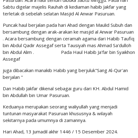
Pasuruan. Acara haul sendiri dibuka Sabtu Minggu. Pada hari
Sabtu digelar majelis Rauhah di kediaman habib Jakfar yang
terletak di sebelah selatan Masjid Al Anwar Pasuruan.
Puncak haul berjalan pada hari Ahad dengan Maulid Subuh dan
bersambung dengan arak-arakan ke masjid al Anwar Pasuruan
. Acara bersambung dengan ceramah agama dari Habib Taufiq
bin Abdul Qadir Assegaf serta Tausiyah mas Ahmad Sa'dulloh
bin Abdul Alim . Pada Haul Habib Ja'far bin Syaikhon
Assegaf
juga dibacakan manakib Habib yang berjuluk"Sang Al-Qur'an
berjalan "
Dan Habib Jakfar dikenal sebagai guru dari KH. Abdul Hamid
bin Abdullah bin Umar Pasuruan.
Keduanya merupakan seorang waliyullah yang menjadi
tuntunan masyarakat Pasuruan khususnya & wilayah
sekitarnya pada umumnya di zamannya.
Hari Ahad, 13 Jumadil akhir 1446 / 15 Desember 2024.