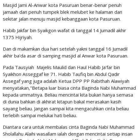
Masjid Jami Al-Anwar kota Pasuruan benar-benar penuh
jamaah dan penuh tumpek blek melubet ke halaman dan
sekitar jalan menuju masjid kebanggaan kota Pasuruan.
Habib Jakfar bin Syaikgon wafat di tanggal 14 Jumadil akhir
1375 Hijriyah.
Dan di makamkan dua hari setelah yakni tanggal 16 Jumadil
akhir ba'da asar di samping masjid al Anwar kota Pasuruan.
Pada Tausyiah Majelis Maulid dan Haul Habib Ja'far bin
Syaikhon Asseggaf ke 71. Habib Taufiq bin Abdul Qadir
Assegaf yang juga adalah Ketua DPP PP Rabithah Alawiyah
menyatakan,"Betapa luar biasa cinta Baginda Nabi Muhammad
kepada ummatnya. Beliau mencintai kita bukan hanya semasa
di dunia bahkan di akhirat kitapun bakal merasakan kasih
sayang beliau. Jangan sampai kita mengacuhkan cinta beliau
terlebih sampai melukai hati beliau.
Diantara cara untuk membalas cinta Baginda Nabi Muhammad
Sholallahu Alaihi wasallam ialah dengan mencintai setiap insan