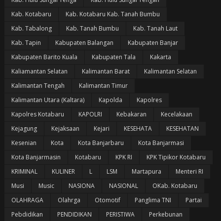
Kab. Kotabaru
Kab. Kotabaru Kab. Tanah Bumbu
Kab. Tabalong
Kab. Tanah Bumbu
Kab. Tanah Laut
Kab. Tapin
Kabupaten Balangan
Kabupaten Banjar
Kabupaten Barito Kuala
Kabupaten Tala
Kakarta
Kaliamantan Selatan
Kalimantan Barat
Kalimantan Selatan
Kalimantan Tengah
Kalimantan Timur
Kalimantan Utara (Kaltara)
Kapolda
Kapolres
Kapolres Kotabaru
KAPOLRI
Kebakaran
Kecelakaan
Kejagung
Kejaksaan
Kejari
KESEHATA
KESEHATAN
Kesenian
Kota
Kota Banjarbaru
Kota Banjarmasi
Kota Banjarmasin
Kotabaru
KPK RI
KPK Tipikor Kotabaru
KRIMINAL
KULINER
L
LSM
Martapura
Menteri RI
Musi
Music
NASIONA
NASIONAL
OKab. Kotabaru
OLAHRAGA
Olahrga
Otomotif
Panglima TNI
Partai
Pebdidikan
PENDIDIKAN
PERISTIWA
Perkebunan