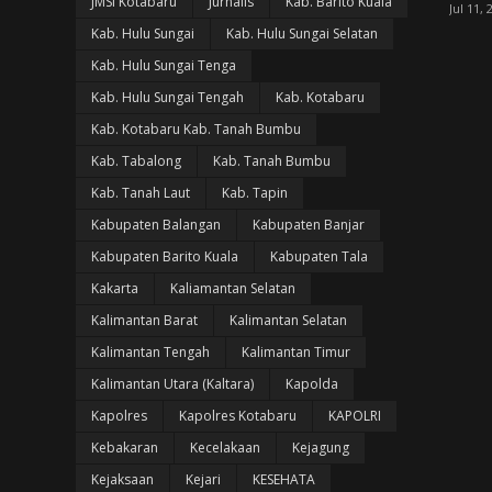
JMSI Kotabaru
Jurnalis
Kab. Barito Kuala
Jul 11, 
Kab. Hulu Sungai
Kab. Hulu Sungai Selatan
Kab. Hulu Sungai Tenga
Kab. Hulu Sungai Tengah
Kab. Kotabaru
Kab. Kotabaru Kab. Tanah Bumbu
Kab. Tabalong
Kab. Tanah Bumbu
Kab. Tanah Laut
Kab. Tapin
Kabupaten Balangan
Kabupaten Banjar
Kabupaten Barito Kuala
Kabupaten Tala
Kakarta
Kaliamantan Selatan
Kalimantan Barat
Kalimantan Selatan
Kalimantan Tengah
Kalimantan Timur
Kalimantan Utara (Kaltara)
Kapolda
Kapolres
Kapolres Kotabaru
KAPOLRI
Kebakaran
Kecelakaan
Kejagung
Kejaksaan
Kejari
KESEHATA