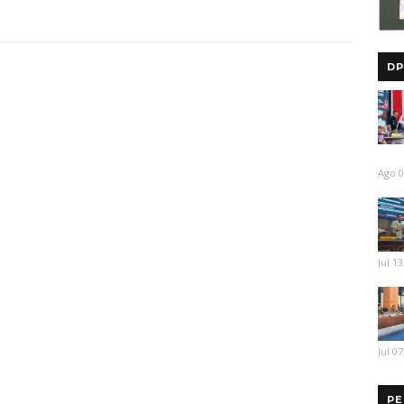
DP
Ago 0
Jul 13
Jul 07
PE