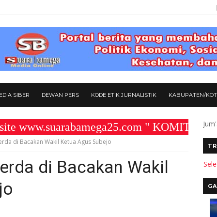
DIA SIBER
DEWAN PERS
KODE ETIK JURNALISTIK
KABUPATEN/KO
Jum'
ww.suarabamega25.com " KOMITMEN KAMI M
da di Bacakan Wakil Ketua Agus Subejo
TR
rda di Bacakan Wakil
Sel
jo
GA