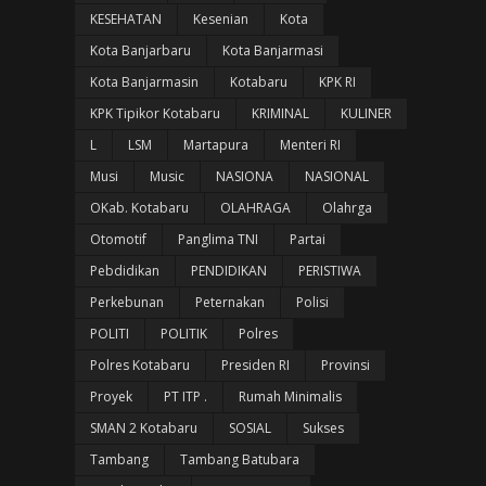
KESEHATAN
Kesenian
Kota
Kota Banjarbaru
Kota Banjarmasi
Kota Banjarmasin
Kotabaru
KPK RI
KPK Tipikor Kotabaru
KRIMINAL
KULINER
L
LSM
Martapura
Menteri RI
Musi
Music
NASIONA
NASIONAL
OKab. Kotabaru
OLAHRAGA
Olahrga
Otomotif
Panglima TNI
Partai
Pebdidikan
PENDIDIKAN
PERISTIWA
Perkebunan
Peternakan
Polisi
POLITI
POLITIK
Polres
Polres Kotabaru
Presiden RI
Provinsi
Proyek
PT ITP .
Rumah Minimalis
SMAN 2 Kotabaru
SOSIAL
Sukses
Tambang
Tambang Batubara