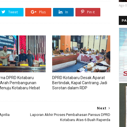
Ago 0
Tweet
Plus
In
Pin it
PA
rna DPRD Kotabaru
DPRD Kotabaru Desak Aparat
 Arah Pembangunan
Bertindak, Kapal Cantrang Jadi
enuju Kotabaru Hebat
Sorotan dalam RDP
Next
prilia
Laporan Akhir Proses Pembahasan Pansus DPRD
Kotabaru Atas 6 Buah Raperda