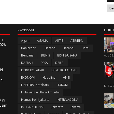
KATEGORI
HUK
hir
Agam
AGAMA
ARTIS
ATR/BPN
026,
Banjarbaru
Baraba
Barabai
Barai
Bencana
BISNIS
BISNIS/USAHA
Ago 05,
DAERAH
DESA
DPR RI
id
DPRD KOTABAR
DPRD KOTABARU
i
EKONOMI
Headline
HNSI
an
HNSI DPC Kotabaru
HUKUM
Jul 30, 
Hulu Sungai Utara Amuntai
Humas Polri Jakarta
INTERNASIONA
ini
Musim
INTERNASIONAL
Jakarata
Jakarta