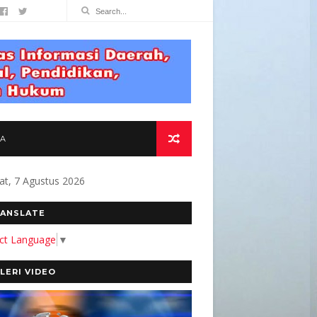
TA
at, 7 Agustus 2026
EMBANGUN MEDIA YANG AKURAT DAN BERMANF
ANSLATE
ect Language
▼
LERI VIDEO