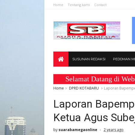
Home
Tentang kami
Contact
SUSUNAN REDAKSI
PEDOMAN ME
Selamat Datang di Website w
Home
DPRD KOTABARU
Laporan Bapemper
Laporan Bapempe
Ketua Agus Sube
by
suarabamegaonline
2 years ago