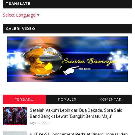
TRANSLATE
Select Language
▼
GALERI VIDEO
TERBARU
POPULER
KOMENTAR
Setelah Vakum Lebih dari Dua Dekade, Sora Said
Band Bangkit Lewat “Bangkit Bersatu Maju”
Ago 08, 2026
HUT ke-51, Indocement Perkuat Sinergi, Inovasi dan