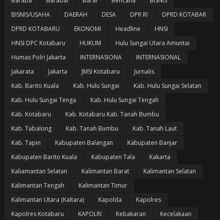
Baraba
Barabai
Barai
Bencana
BISNIS
BISNIS/USAHA
DAERAH
DESA
DPR RI
DPRD KOTABAR
DPRD KOTABARU
EKONOMI
Headline
HNSI
HNSI DPC Kotabaru
HUKUM
Hulu Sungai Utara Amuntai
Humas Polri Jakarta
INTERNASIONA
INTERNASIONAL
Jakarata
Jakarta
JMSI Kotabaru
Jurnalis
Kab. Barito Kuala
Kab. Hulu Sungai
Kab. Hulu Sungai Selatan
Kab. Hulu Sungai Tenga
Kab. Hulu Sungai Tengah
Kab. Kotabaru
Kab. Kotabaru Kab. Tanah Bumbu
Kab. Tabalong
Kab. Tanah Bumbu
Kab. Tanah Laut
Kab. Tapin
Kabupaten Balangan
Kabupaten Banjar
Kabupaten Barito Kuala
Kabupaten Tala
Kakarta
Kaliamantan Selatan
Kalimantan Barat
Kalimantan Selatan
Kalimantan Tengah
Kalimantan Timur
Kalimantan Utara (Kaltara)
Kapolda
Kapolres
Kapolres Kotabaru
KAPOLRI
Kebakaran
Kecelakaan